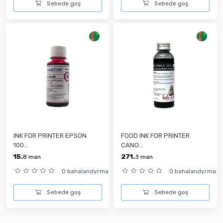
Sebede goş
Sebede goş
INK FOR PRINTER EPSON
FOOD INK FOR PRINTER
100...
CANO...
15.
271.
8
man
3
man
0 bahalandyrma
0 bahalandyrma
Sebede goş
Sebede goş