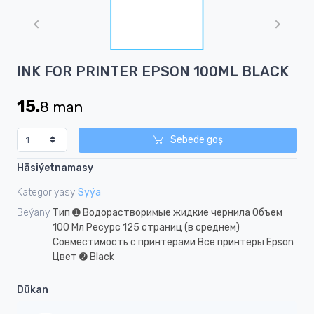
1
of
1
Item
INK FOR PRINTER EPSON 100ML BLACK
1
of
15.
8
man
1
Sebede goş
Häsiýetnamasy
Kategoriyasy
Syýa
Beýany
Тип ➊ Водорастворимые жидкие чернила Объем
100 Мл Ресурс 125 страниц (в среднем)
Совместимость с принтерами Все принтеры Epson
Цвет ➋ Black
Dükan