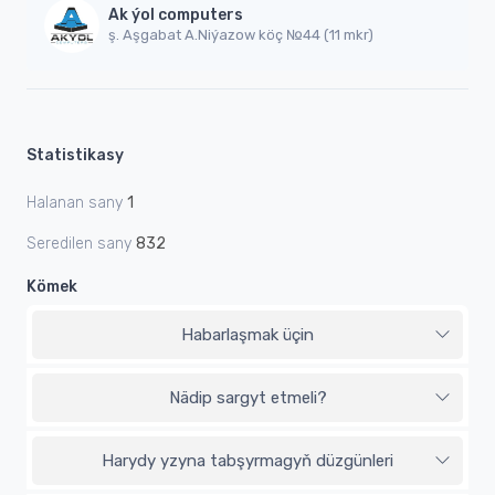
Ak ýol computers
ş. Aşgabat A.Niýazow köç №44 (11 mkr)
Statistikasy
Halanan sany
1
Seredilen sany
832
Kömek
Habarlaşmak üçin
Nädip sargyt etmeli?
Harydy yzyna tabşyrmagyň düzgünleri