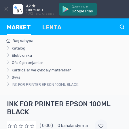
4,2
Доступно в
100 тыс.+
Google Play
1,92 тыс. отзыва
MARKET
LENTA
Baş sahypa
Katalog
Elektronika
Ofis üçin enjamlar
Kartridžlar we çykdajy materiallar
Syýa
INK FOR PRINTER EPSON 100ML BLACK
INK FOR PRINTER EPSON 100ML
BLACK
( 0.00 )
0 bahalandyrma