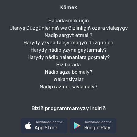
Kömek
Habarlaşmak üçin
Ulanyş Düzgünleriniň we Gizlinligiň özara ylalaşygy
Nädip sargyt etmeli?
Harydy yzyna tabşyrmagyň düzgünleri
Harydy nädip yzyna gaýtarmaly?
Harydy nädip halananlara goşmaly?
Biz barada
Nädip agza bolmaly?
Wakansiýalar
Nädip razmer saýlamaly?
Biziň programmamyzy indiriň
Download on the
Download on the
App Store
Google Play