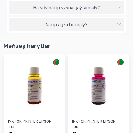
Harydy nädip yzyna gaýtarmaly?
Nädip agza bolmaly?
Meňzeş harytlar
INK FOR PRINTER EPSON
INK FOR PRINTER EPSON
100...
100...