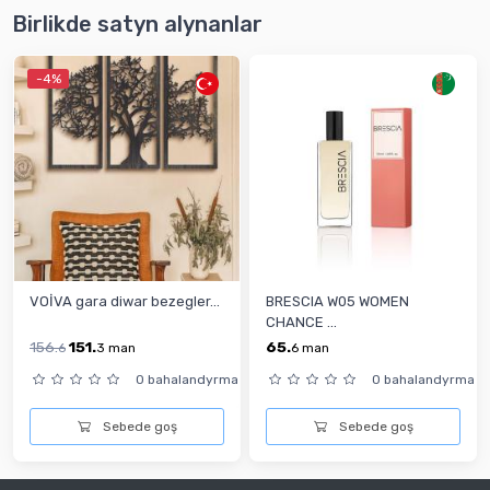
Birlikde satyn alynanlar
-4%
VOİVA gara diwar bezegler...
BRESCIA W05 WOMEN
CHANCE ...
156.
151.
65.
6
3
man
6
man
0 bahalandyrma
0 bahalandyrma
Sebede goş
Sebede goş