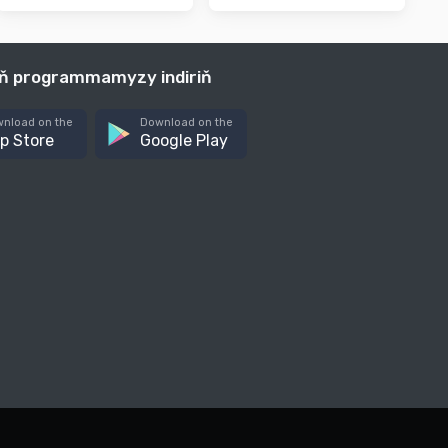
iň programmamyzy indiriň
nload on the
Download on the
p Store
Google Play