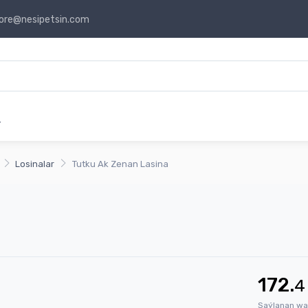
ore@nesipetsin.com
r
Losinalar
Tutku Ak Zenan Lasina
172.
4
Saýlanan wa