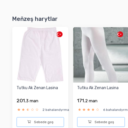
Meňzeş harytlar
Tutku Ak Zenan Lasina
Tutku Ak Zenan Lasina
201.
171.
3
man
2
man
2 bahalandyrma
6 bahalandyrm
Sebede goş
Sebede goş