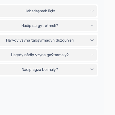
Habarlaşmak üçin
Nädip sargyt etmeli?
Harydy yzyna tabşyrmagyň düzgünleri
Harydy nädip yzyna gaýtarmaly?
Nädip agza bolmaly?