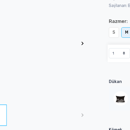
Saýlanan: 
Razmer:
S
M
Dükan
Kömek