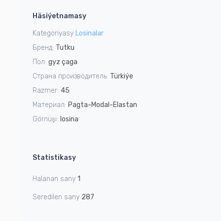
1
Häsiýetnamasy
of
1
Kategoriyasy
Losinalar
Бренд:
Tutku
Пол:
gyz çaga
Страна производитель:
Türkiýe
Razmer:
45
Материал:
Pagta-Modal-Elastan
Görnüşi:
losina
Statistikasy
Halanan sany
1
Seredilen sany
287