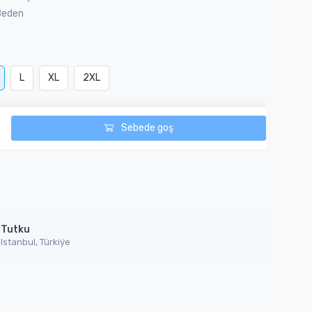
Beden
L
XL
2XL
Sebede goş
Tutku
Istanbul, Türkiýe