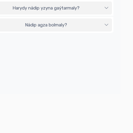
Harydy nädip yzyna gaýtarmaly?
Nädip agza bolmaly?