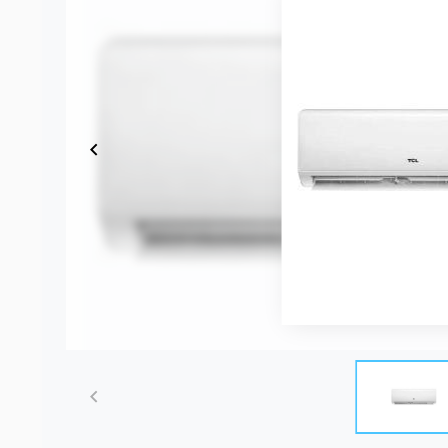
Item
1
of
1
Item