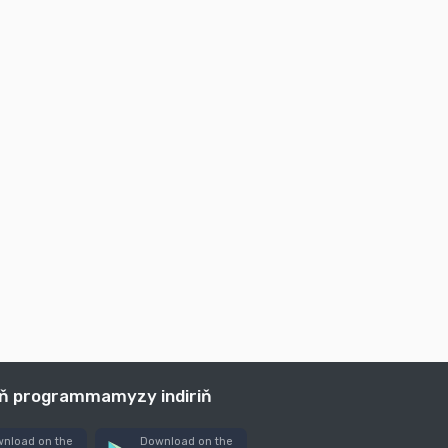
iň programmamyzy indiriň
nload on the
Download on the