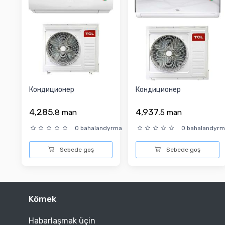
Кондиционер
Кондиционер
4,285.
4,937.
8
man
5
man
0 bahalandyrma
0 bahalandyr
Sebede goş
Sebede goş
Kömek
Habarlaşmak üçin