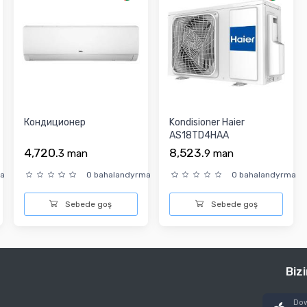
Кондиционер
Kondisioner Haier
AS18TD4HAA
4,720.
8,523.
3
man
9
man
ma
0 bahalandyrma
0 bahalandyrma
Sebede goş
Sebede goş
Biz
Dow