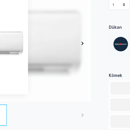
Dükan
Kömek