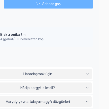
Sebede goş
Elektronika tm
Aşgabat/B.Türkmenistan köç.
Habarlaşmak üçin
Nädip sargyt etmeli?
Harydy yzyna tabşyrmagyň düzgünleri