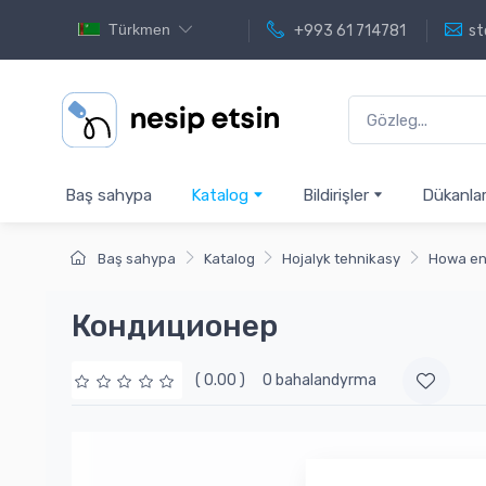
Türkmen
+993 61 714781
st
Baş sahypa
Katalog
Bildirişler
Dükanla
Baş sahypa
Katalog
Hojalyk tehnikasy
Howa en
Кондиционер
( 0.00 )
0 bahalandyrma