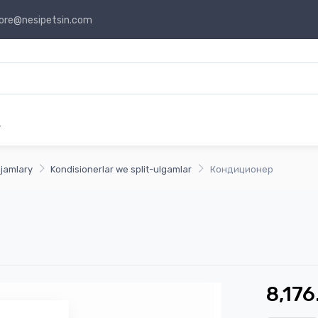
ore@nesipetsin.com
r
jamlary
Kondisionerlar we split-ulgamlar
Кондиционер
8,176