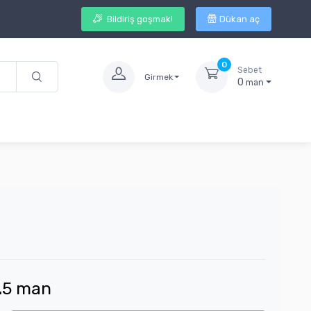
Bildiriş goşmak!
Dükan aç
0
Sebet
Girmek
0
man
.
5
man