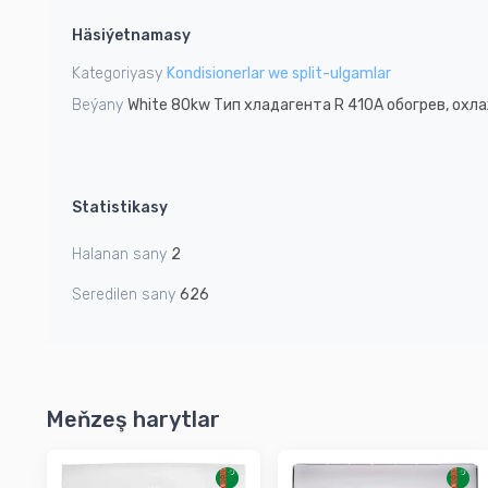
1
Häsiýetnamasy
of
1
Kategoriyasy
Kondisionerlar we split-ulgamlar
Beýany
White 80kw Тип хладагента R 410A обогрев, охл
Statistikasy
Halanan sany
2
Seredilen sany
626
Meňzeş harytlar