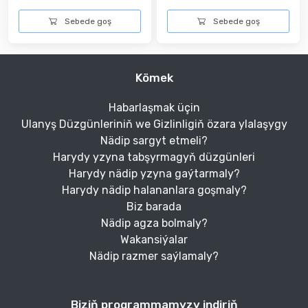
Sebede goş
Sebede goş
Kömek
Habarlaşmak üçin
Ulanyş Düzgünleriniň we Gizlinligiň özara ylalaşygy
Nädip sargyt etmeli?
Harydy yzyna tabşyrmagyň düzgünleri
Harydy nädip yzyna gaýtarmaly?
Harydy nädip halananlara goşmaly?
Biz barada
Nädip agza bolmaly?
Wakansiýalar
Nädip razmer saýlamaly?
Biziň programmamyzy indiriň