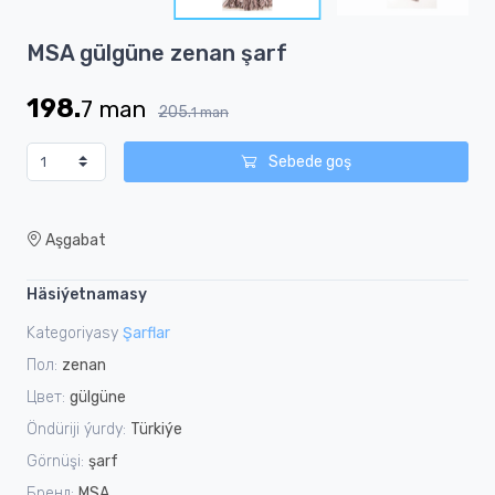
2
Item
MSA gülgüne zenan şarf
1
of
198.
7
man
2
205.
1
man
Sebede goş
Aşgabat
Häsiýetnamasy
Kategoriyasy
Şarflar
Пол:
zenan
Цвет:
gülgüne
Öndüriji ýurdy:
Türkiýe
Görnüşi:
şarf
Бренд:
MSA