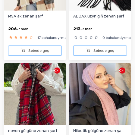
MSA ak zenan şarf
ADDAX uzyn giň zenan şarf
206.
213.
7
man
9
man
17 bahalandyrma
0 bahalandyrma
Sebede goş
Sebede goş
novon gülgüne zenan şarf
Nilbutik gülgüne zenan şa...