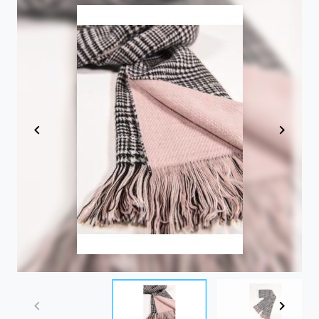
Item
1
of