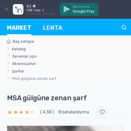
4,2
Доступно в
100 тыс.+
Google Play
1,92 тыс. отзыва
MARKET
LENTA
Baş sahypa
Katalog
Zenanlar üçin
Aksessuarlar
Şarflar
MSA gülgüne zenan şarf
MSA gülgüne zenan şarf
( 4.38 )
8 bahalandyrma