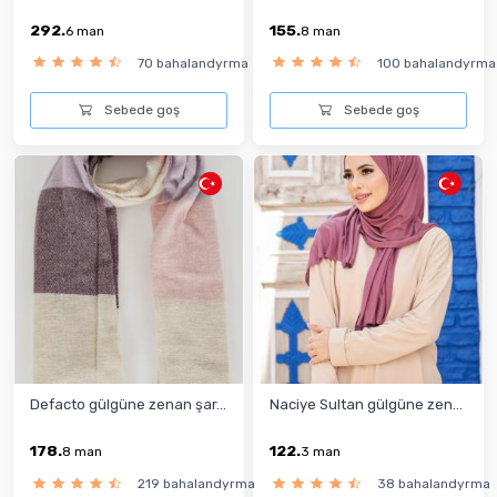
292.
155.
6
man
8
man
70 bahalandyrma
100 bahalandyrma
Sebede goş
Sebede goş
Defacto gülgüne zenan şar...
Naciye Sultan gülgüne zen...
178.
122.
8
man
3
man
219 bahalandyrma
38 bahalandyrma