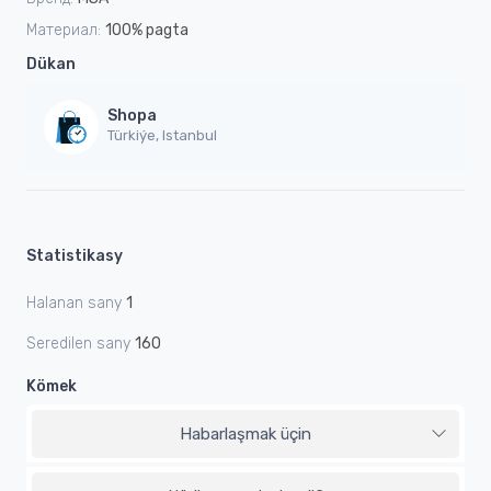
Материал:
100% pagta
Dükan
Shopa
Türkiýe, Istanbul
Statistikasy
Halanan sany
1
Seredilen sany
160
Kömek
Habarlaşmak üçin