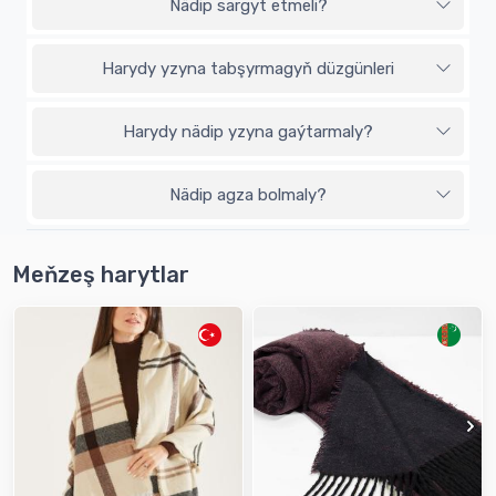
Nädip sargyt etmeli?
Harydy yzyna tabşyrmagyň düzgünleri
Harydy nädip yzyna gaýtarmaly?
Nädip agza bolmaly?
Meňzeş harytlar