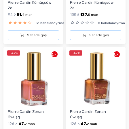
Pierre Cardin Kümüşsöw
Pierre Cardin Kümüşsöw
Ze...
Ze...
94.
51.
138.
137.
9
4
man
5
5
man
31 bahalandyrma
0 bahalandyrma
Sebede goş
Sebede goş
-47%
-47%
Pierre Cardin Zenan
Pierre Cardin Zenan
Öwüşg...
Öwüşg...
126.
67.
126.
67.
3
2
man
3
2
man