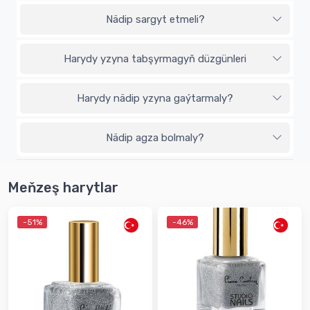
Nädip sargyt etmeli?
Harydy yzyna tabşyrmagyň düzgünleri
Harydy nädip yzyna gaýtarmaly?
Nädip agza bolmaly?
Meňzeş harytlar
-51%
-46%