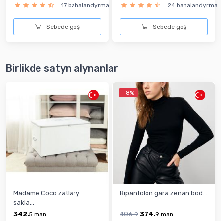
17 bahalandyrma
24 bahalandyrma
Sebede goş
Sebede goş
Birlikde satyn alynanlar
-8%
Madame Coco zatlary
Bipantolon gara zenan bod...
sakla...
342.
406.
374.
5
man
9
9
man