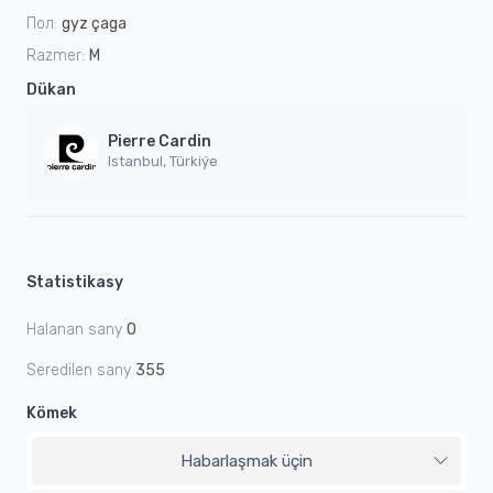
Пол:
gyz çaga
Razmer:
M
Dükan
Pierre Cardin
Istanbul, Türkiýe
Statistikasy
Halanan sany
0
Seredilen sany
355
Kömek
Habarlaşmak üçin