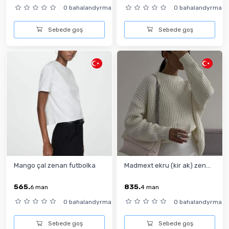
0 bahalandyrma
0 bahalandyrma
Sebede goş
Sebede goş
Mango çal zenan futbolka
Madmext ekru (kir ak) zen...
565.
835.
6
man
4
man
0 bahalandyrma
0 bahalandyrma
Sebede goş
Sebede goş