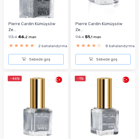
Pierre Cardin Kümüşsöw
Pierre Cardin Kümüşsöw
Ze...
Ze...
93.
46.
94.
51.
4
2
man
4
1
man
2 bahalandyrma
8 bahalandyrma
Sebede goş
Sebede goş
-46%
-1%