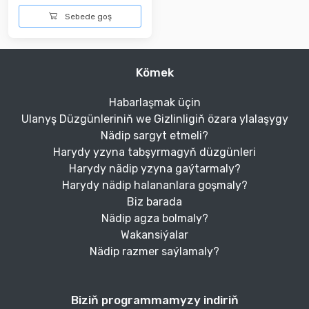
Sebede goş
Kömek
Habarlaşmak üçin
Ulanyş Düzgünleriniň we Gizlinligiň özara ylalaşygy
Nädip sargyt etmeli?
Harydy yzyna tabşyrmagyň düzgünleri
Harydy nädip yzyna gaýtarmaly?
Harydy nädip halananlara goşmaly?
Biz barada
Nädip agza bolmaly?
Wakansiýalar
Nädip razmer saýlamaly?
Biziň programmamyzy indiriň