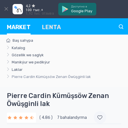
4,2
Доступно в
100 тыс.+
Google Play
1,92 тыс. отзыва
MARKET
LENTA
Baş sahypa
Katalog
Gözellik we saglyk
Manikýur we pedikýur
Laklar
Pierre Cardin Kümüşsöw Zenan Öwüşginli lak
Pierre Cardin Kümüşsöw Zenan
Öwüşginli lak
( 4.86 )
7 bahalandyrma