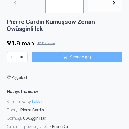
of
2
Item
Pierre Cardin Kümüşsöw Zenan
1
Öwüşginli lak
of
2
91.
8
man
195.
6
man
Sebede goş
Aşgabat
Häsiýetnamasy
Kategoriyasy
Laklar
Бренд:
Pierre Cardin
Görnüşi:
Öwüşginli lak
Страна производитель:
Fransiýa