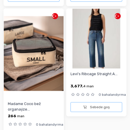
Levi's Ribcage Straight A...
3,677.
4
man
0 bahalandyrma
Madame Coco bež
Sebede goş
organaýze...
266
man
0 bahalandyrma