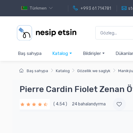
Türkmen
+993 61 714781
st
Baş sahypa
Katalog
Bildirişler
Dükanla
Baş sahypa
Katalog
Gözellik we saglyk
Manikýu
Pierre Cardin Fiolet Zenan Ö
( 4.54 )
24 bahalandyrma
Item
Item
1
1