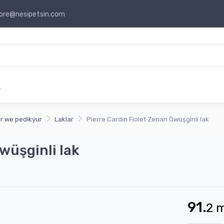
ore@nesipetsin.com
r
r we pedikýur
Laklar
Pierre Cardin Fiolet Zenan Öwüşginli lak
wüşginli lak
91.
2