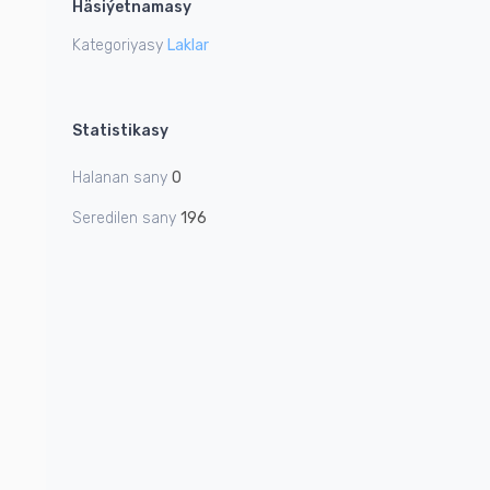
Häsiýetnamasy
of
of
0
0
Kategoriyasy
Laklar
Statistikasy
Halanan sany
0
Seredilen sany
196