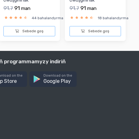
Öwüşginli lak
Öwüşginli lak
91.
91
91.
91
7
man
7
man
44 bahalandyrma
18 bahalandyrma
Sebede goş
Sebede goş
iň programmamyzy indiriň
nload on the
Download on the
p Store
Google Play