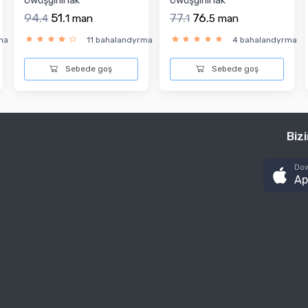
Öwüşginli lak
Öwüşginli lak
94.
51.
77.
76.
4
1
man
1
5
man
ma
11 bahalandyrma
4 bahalandyrma
Sebede goş
Sebede goş
Biz
Dow
Ap