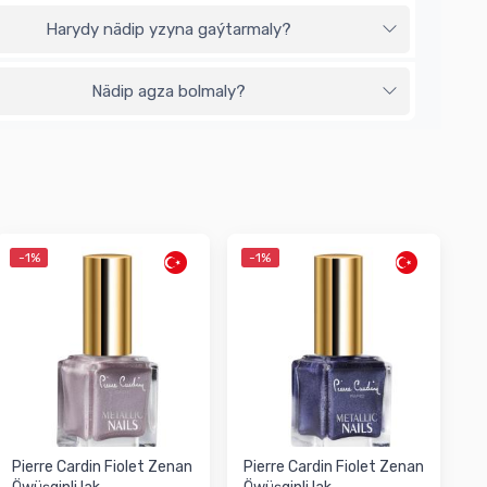
Harydy nädip yzyna gaýtarmaly?
Nädip agza bolmaly?
-1%
-1%
Pierre Cardin Fiolet Zenan
Pierre Cardin Fiolet Zenan