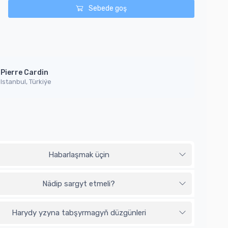
Sebede goş
Pierre Cardin
Istanbul, Türkiýe
Habarlaşmak üçin
Nädip sargyt etmeli?
Harydy yzyna tabşyrmagyň düzgünleri