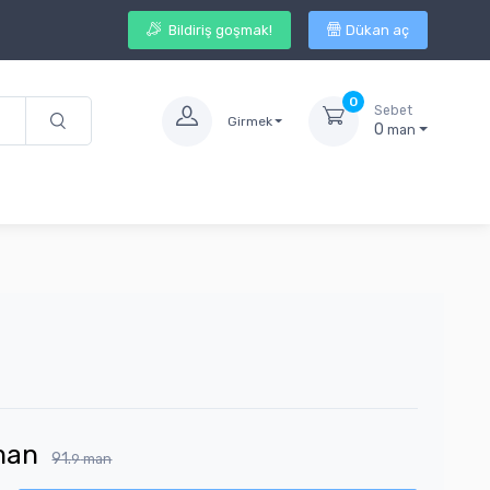
Bildiriş goşmak!
Dükan aç
0
Sebet
Girmek
0
man
man
91.
9
man