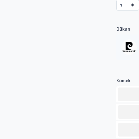
Dükan
Kömek