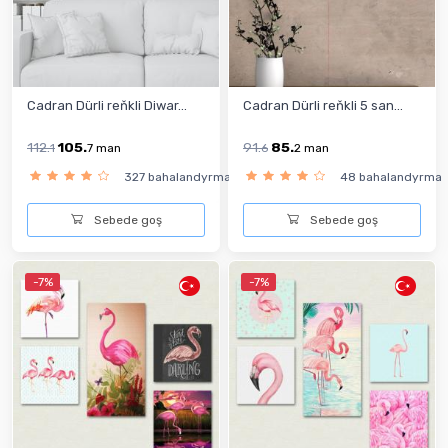
Cadran Dürli reňkli Diwar...
Cadran Dürli reňkli 5 san...
112.
105.
91.
85.
1
7
man
6
2
man
327 bahalandyrma
48 bahalandyrma
Sebede goş
Sebede goş
-7%
-7%