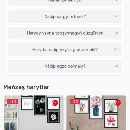
Nädip sargyt etmeli?
Harydy yzyna tabşyrmagyň düzgünleri
Harydy nädip yzyna gaýtarmaly?
Nädip agza bolmaly?
Meňzeş harytlar
-6%
-7%