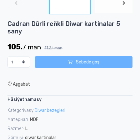
of
2
Item
Cadran Dürli reňkli Diwar kartinalar 5
1
sany
of
2
105.
7
man
112.
1
man
Sebede goş
Aşgabat
Häsiýetnamasy
Kategoriyasy
Diwar bezegleri
Материал:
MDF
Razmer:
L
Görnüşi:
diwar kartinalar