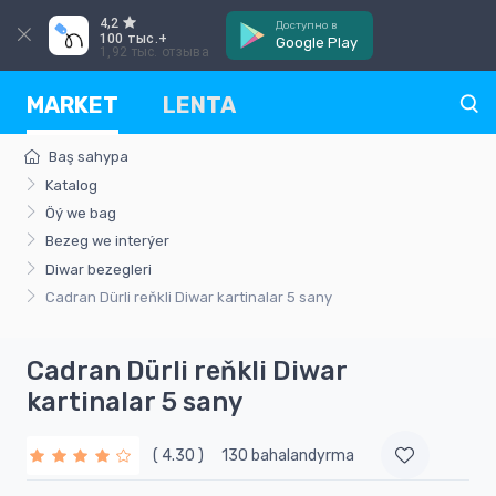
4,2
Доступно в
100 тыс.+
Google Play
1,92 тыс. отзыва
MARKET
LENTA
Baş sahypa
Katalog
Öý we bag
Bezeg we interýer
Diwar bezegleri
Cadran Dürli reňkli Diwar kartinalar 5 sany
Cadran Dürli reňkli Diwar
kartinalar 5 sany
( 4.30 )
130 bahalandyrma