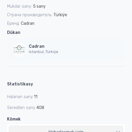
Mukdar sany:
5 sany
Страна производитель:
Türkiýe
Бренд:
Cadran
Dükan
Cadran
Istanbul, Türkiýe
Statistikasy
Halanan sany
11
Seredilen sany
408
Kömek
Habarlaşmak üçin