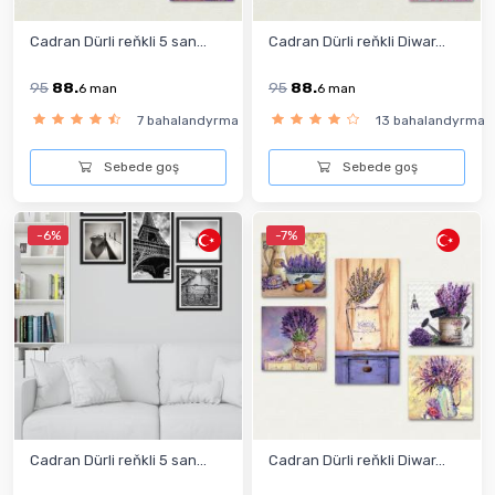
Cadran Dürli reňkli 5 san...
Cadran Dürli reňkli Diwar...
95
88.
95
88.
6
man
6
man
7 bahalandyrma
13 bahalandyrma
Sebede goş
Sebede goş
-6%
-7%
Cadran Dürli reňkli 5 san...
Cadran Dürli reňkli Diwar...