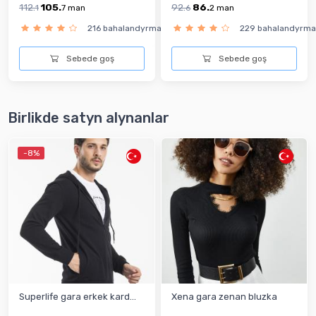
112.
105.
92.
86.
1
7
man
6
2
man
216 bahalandyrma
229 bahalandyrma
Sebede goş
Sebede goş
Birlikde satyn alynanlar
-8%
Superlife gara erkek kard...
Xena gara zenan bluzka