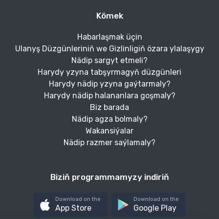
Kömek
Habarlaşmak üçin
Ulanyş Düzgünleriniň we Gizlinligiň özara ylalaşygy
Nädip sargyt etmeli?
Harydy yzyna tabşyrmagyň düzgünleri
Harydy nädip yzyna gaýtarmaly?
Harydy nädip halananlara goşmaly?
Biz barada
Nädip agza bolmaly?
Wakansiýalar
Nädip razmer saýlamaly?
Biziň programmamyzy indiriň
Download on the
Download on the
App Store
Google Play