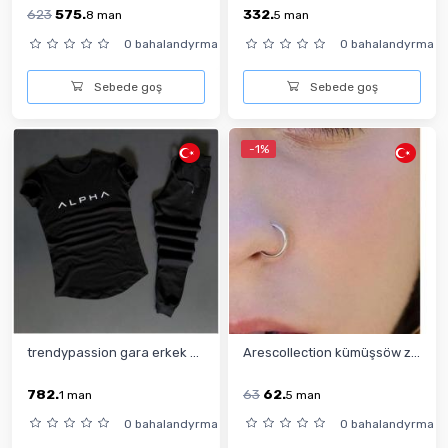
623
575.
332.
8
man
5
man
0 bahalandyrma
0 bahalandyrma
Sebede goş
Sebede goş
-1%
trendypassion gara erkek ...
Arescollection kümüşsöw z...
782.
63
62.
1
man
5
man
0 bahalandyrma
0 bahalandyrma