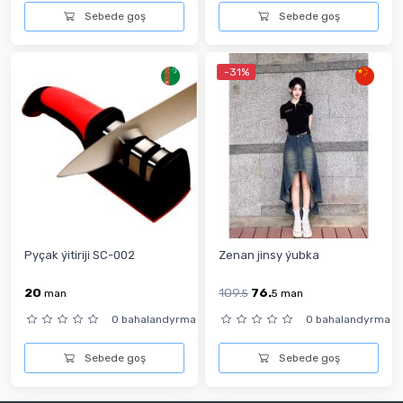
Sebede goş
Sebede goş
-31%
Pyçak ýitiriji SC-002
Zenan jinsy ýubka
20
109.
76.
man
5
5
man
0 bahalandyrma
0 bahalandyrma
Sebede goş
Sebede goş