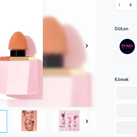
Dükan
Kömek