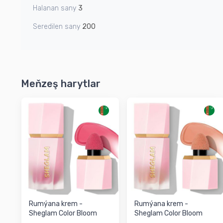
Halanan sany
3
Seredilen sany
200
Meňzeş harytlar
Rumýana krem -
Rumýana krem -
Sheglam Color Bloom
Sheglam Color Bloom
Liquid Blush ON POINT
Liquid Blush HUSH HUSH