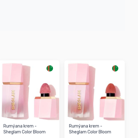
Rumýana krem -
Rumýana krem -
Sheglam Color Bloom
Sheglam Color Bloom
Liquid Blush LOVE CAKE
Liquid Blush DEVOTED