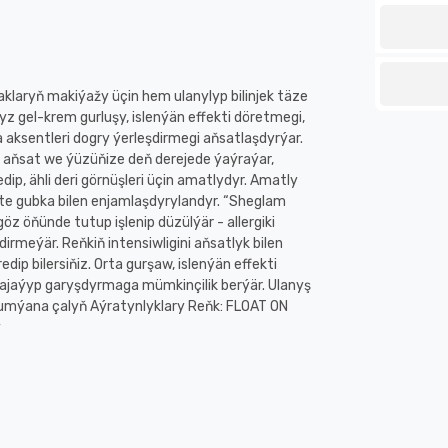
aklaryň makiýažy üçin hem ulanylyp bilinjek täze
z gel-krem gurluşy, islenýän effekti döretmegi,
ksentleri dogry ýerleşdirmegi aňsatlaşdyrýar.
 aňsat we ýüzüňize deň derejede ýaýraýar,
dip, ähli deri görnüşleri üçin amatlydyr. Amatly
te gubka bilen enjamlaşdyrylandyr. “Sheglam
öz öňünde tutup işlenip düzülýär - allergiki
irmeýär. Reňkiň intensiwligini aňsatlyk bilen
dip bilersiňiz. Orta gurşaw, islenýän effekti
ajaýyp garyşdyrmaga mümkinçilik berýär. Ulanyş
rumýana çalyň Aýratynlyklary Reňk: FLOAT ON
ý