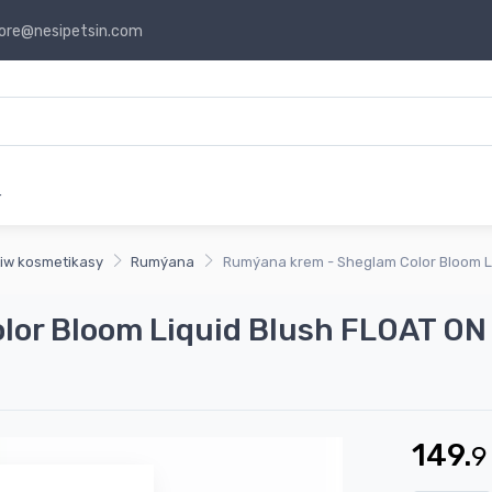
ore@nesipetsin.com
r
iw kosmetikasy
Rumýana
Rumýana krem - Sheglam Color Bloom L
lor Bloom Liquid Blush FLOAT ON
149.
9