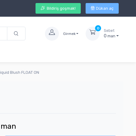
Bildiriş goşmak!
Dükan aç
0
Sebet
Girmek
0
man
iquid Blush FLOAT ON
man