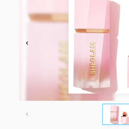
Item
1
of
8
Item