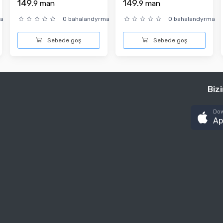
149.
149.
9
man
9
man
BUSINE...
ma
0 bahalandyrma
0 bahalandyrma
Sebede goş
Sebede goş
Biz
Dow
Ap