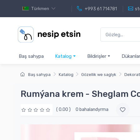
Türkmen
+993 61 714781
st
Baş sahypa
Katalog
Bildirişler
Dükanla
Baş sahypa
Katalog
Gözellik we saglyk
Dekorat
Rumýana krem - Sheglam Co
( 0.00 )
0 bahalandyrma