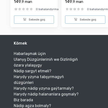
149.
149.
9
man
9
man
0 bahalandyrma
0 bahalandyr
Sebede goş
Sebede goş
Kömek
Habarlaşmak üçin
Ulanyş Düzgünleriniň we Gizlinligiň
özara ylalaşygy
Nädip sargyt etmeli?
Harydy yzyna tabşyrmagyň
düzgünleri
Harydy nädip yzyna gaýtarmaly?
Harydy nädip halananlara goşmaly?
Biz barada
Nädip agza bolmaly?