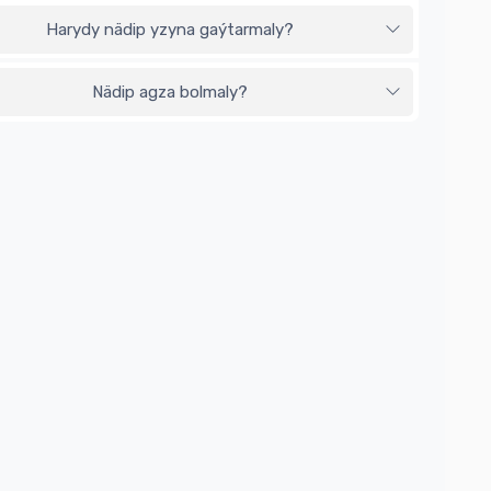
Harydy nädip yzyna gaýtarmaly?
Nädip agza bolmaly?