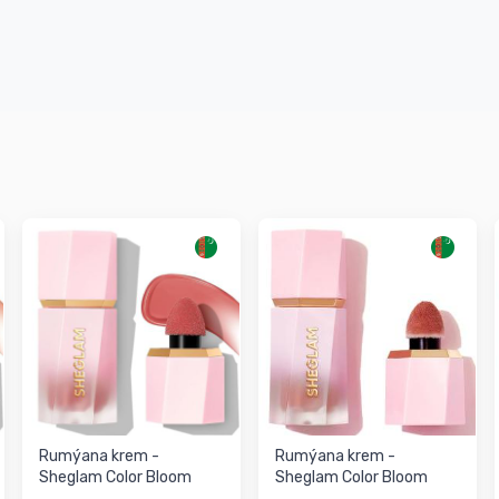
Rumýana krem -
Rumýana krem -
Sheglam Color Bloom
Sheglam Color Bloom
Liquid Blush ROSE RITUAL
Liquid Blush RISKY