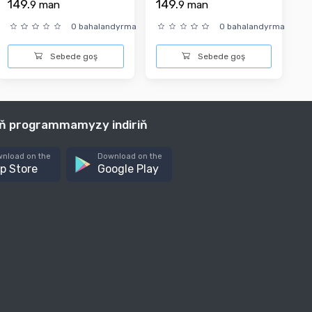
149.
149.
9
man
9
man
0 bahalandyrma
0 bahalandyrma
Sebede goş
Sebede goş
iň programmamyzy indiriň
nload on the
Download on the
p Store
Google Play