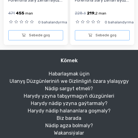
Forentina Sary Zenan Býuž...
Forentina Sary Zenan Býuž...
471
455
228.
219.
man
3
2
man
0 bahalandyrma
0 bahalandyrma
Sebede goş
Sebede goş
Kömek
Habarlaşmak üçin
Ulanyş Düzgünleriniň we Gizlinligiň özara ylalaşygy
Nädip sargyt etmeli?
Harydy yzyna tabşyrmagyň düzgünleri
Harydy nädip yzyna gaýtarmaly?
Harydy nädip halananlara goşmaly?
Biz barada
Nädip agza bolmaly?
Wakansiýalar