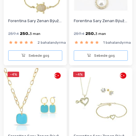
Forentina Sary Zenan Býuž...
Forentina Sary Zenan Býuž...
259.
250.
259.
250.
4
3
man
4
3
man
2 bahalandyrma
1 bahalandyrma
Sebede goş
Sebede goş
-4%
-4%