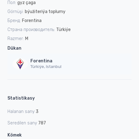
Пол:
gyz çaga
Görnüşi:
býužiteriýa toplumy
Бренд:
Forentina
Страна производитель:
Türkiýe
Razmer:
M
Dükan
Forentina
Türkiýe, Istanbul
Statistikasy
Halanan sany
3
Seredilen sany
787
Kömek