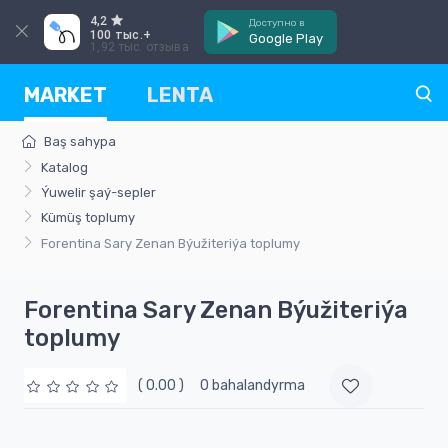
4,2
Доступно в
100 тыс.+
Google Play
1,92 тыс. отзыва
MARKET
LENTA
Baş sahypa
Katalog
Ýuwelir şaý-sepler
Kümüş toplumy
Forentina Sary Zenan Býužiteriýa toplumy
Forentina Sary Zenan Býužiteriýa
toplumy
( 0.00 )
0 bahalandyrma