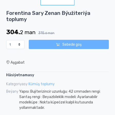
1
Item
Forentina Sary Zenan Býužiteriýa
1
toplumy
of
1
304.
2
man
315.
6
man
Sebede goş
Aşgabat
Häsiýetnamasy
Kategoriyasy
Kümüş toplumy
Beýany
Yapısı: Bujiterizincir uzunluğu: 42 cmmaden rengi:
Sarıtaş rengi : Beyazbileklik modeli: Ayarlanabilir
modelküpe : Nokta küpeözel kalpli kutusunda
yollanmaktadır.