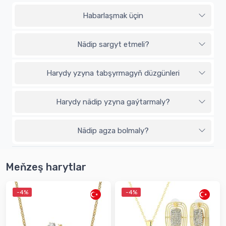
Habarlaşmak üçin
Nädip sargyt etmeli?
Harydy yzyna tabşyrmagyň düzgünleri
Harydy nädip yzyna gaýtarmaly?
Nädip agza bolmaly?
Meňzeş harytlar
-4%
-4%