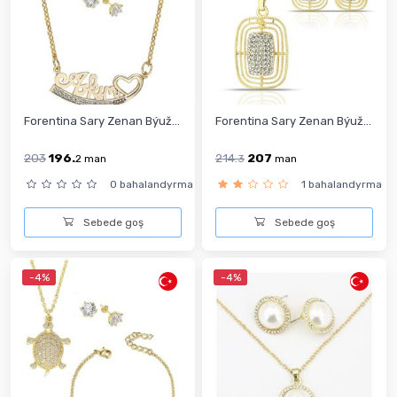
Forentina Sary Zenan Býuž...
Forentina Sary Zenan Býuž...
203
196.
214.
207
2
man
3
man
0 bahalandyrma
1 bahalandyrma
Sebede goş
Sebede goş
-4%
-4%