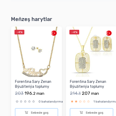
Meňzeş harytlar
-4%
-4%
Forentina Sary Zenan
Forentina Sary Zenan
Býužiteriýa toplumy
Býužiteriýa toplumy
203
196.
214.
207
2
man
3
man
0 bahalandyrma
1 bahalandyrm
Sebede goş
Sebede goş