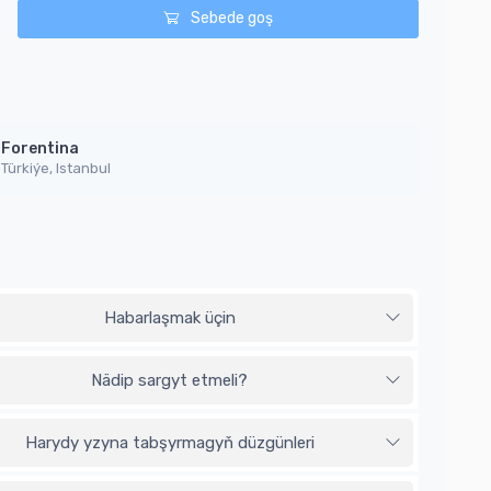
Sebede goş
Forentina
Türkiýe, Istanbul
Habarlaşmak üçin
Nädip sargyt etmeli?
Harydy yzyna tabşyrmagyň düzgünleri