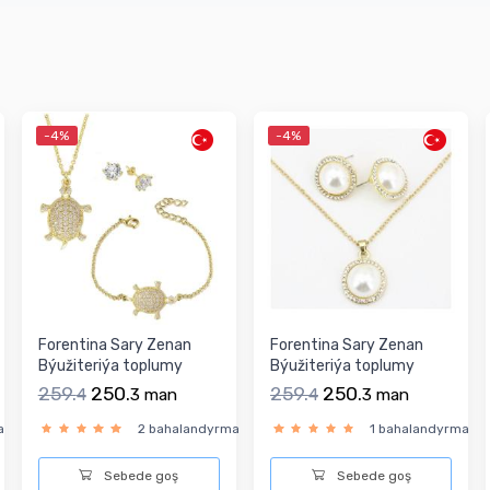
-4%
-4%
Forentina Sary Zenan
Forentina Sary Zenan
Býužiteriýa toplumy
Býužiteriýa toplumy
259.
250.
259.
250.
4
3
man
4
3
man
a
2 bahalandyrma
1 bahalandyrma
Sebede goş
Sebede goş