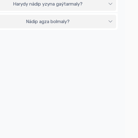
Harydy nädip yzyna gaýtarmaly?
Nädip agza bolmaly?