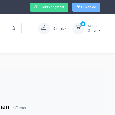
Bildiriş goşmak!
Dükan aç
0
Sebet
Girmek
0
man
man
471
man