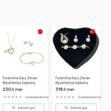
Forentina Sary Zenan
Forentina Sary Zenan
Býužiteriýa toplumy
Býužiteriýa toplumy
230.
318.
5
man
5
man
0 bahalandyrma
0 bahalandyrma
Sebede goş
Sebede goş