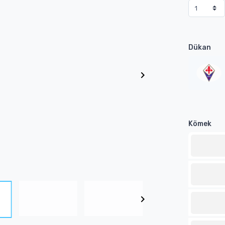
Dükan
Kömek