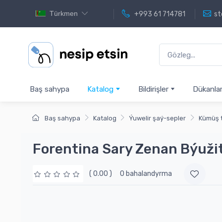
Türkmen
+993 61 714781
st
Baş sahypa
Katalog
Bildirişler
Dükanla
Baş sahypa
Katalog
Ýuwelir şaý-sepler
Kümüş 
Forentina Sary Zenan Býuži
( 0.00 )
0 bahalandyrma