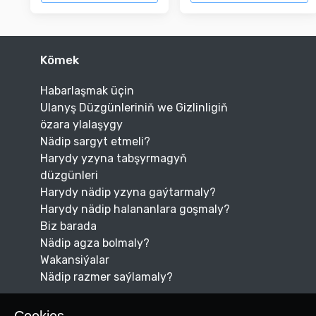
Kömek
Habarlaşmak üçin
Ulanyş Düzgünleriniň we Gizlinligiň
özara ylalaşygy
Nädip sargyt etmeli?
Harydy yzyna tabşyrmagyň
düzgünleri
Harydy nädip yzyna gaýtarmaly?
Harydy nädip halananlara goşmaly?
Biz barada
Nädip agza bolmaly?
Wakansiýalar
Nädip razmer saýlamaly?