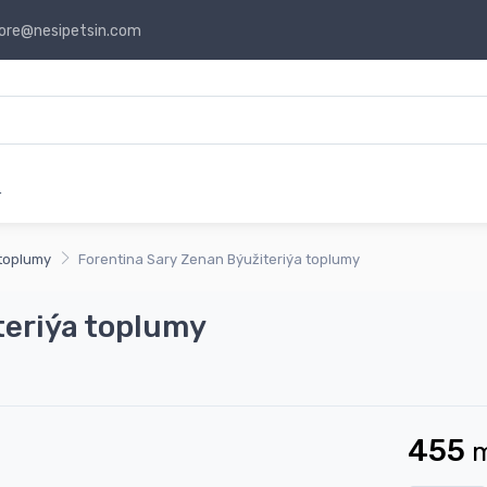
ore@nesipetsin.com
r
toplumy
Forentina Sary Zenan Býužiteriýa toplumy
teriýa toplumy
455