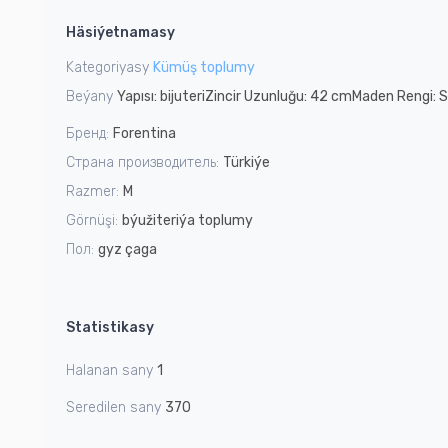
1
Häsiýetnamasy
of
3
Kategoriyasy
Kümüş toplumy
Beýany
Yapısı: bijuteriZincir Uzunluğu: 42 cmMaden Rengi: S
Бренд:
Forentina
Страна производитель:
Türkiýe
Razmer:
M
Görnüşi:
býužiteriýa toplumy
Пол:
gyz çaga
Statistikasy
Halanan sany
1
Seredilen sany
370