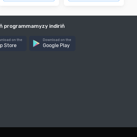
iň programmamyzy indiriň
nload on the
Download on the
p Store
Google Play