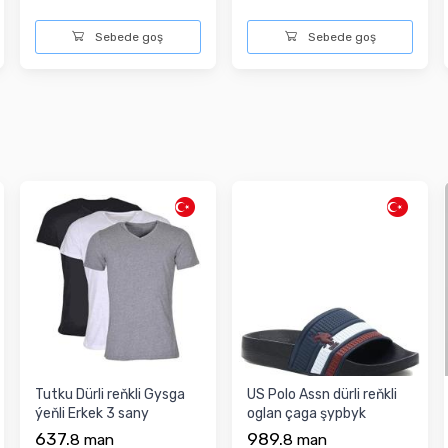
Sebede goş
Sebede goş
Tutku Dürli reňkli Gysga
US Polo Assn dürli reňkli
ýeňli Erkek 3 sany
oglan çaga şypbyk
Futbolka
637.
989.
8
man
8
man