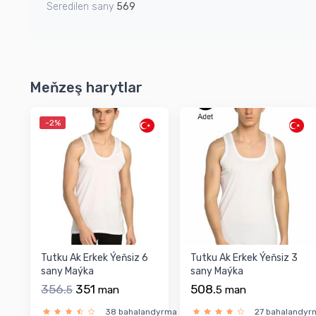
Seredilen sany
569
Meňzeş harytlar
-2%
Tutku Ak Erkek Ýeňsiz 6
Tutku Ak Erkek Ýeňsiz 3
sany Maýka
sany Maýka
356.
351
508.
5
man
5
man
38 bahalandyrma
27 bahalandyr