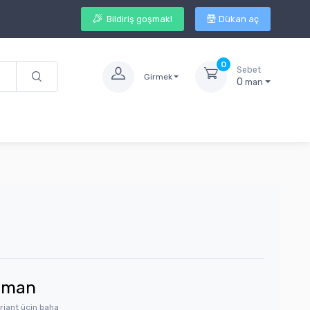
Bildiriş goşmak!
Dükan aç
0
Sebet
Girmek
0
man
man
riant üçin baha