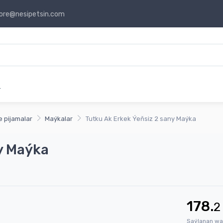
ore@nesipetsin.com
r
e pijamalar
Maýkalar
Tutku Ak Erkek Ýeňsiz 2 sany Maýka
y Maýka
178.
2
Saýlanan wa