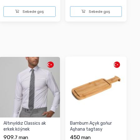
Sebede goş
Sebede goş
Altınyıldız Classics ak
Bambum Açyk goňur
erkek köýnek
Aşhana tagtasy
909.
450
7
man
man