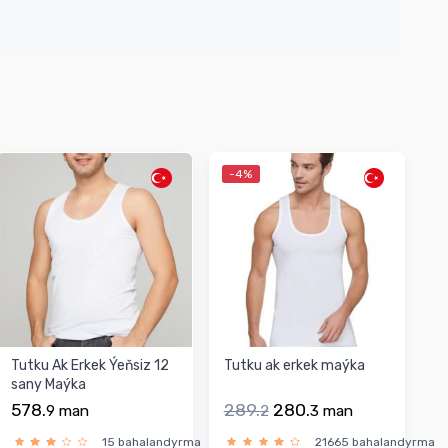
-4%
Tutku Ak Erkek Ýeňsiz 12
Tutku ak erkek maýka
sany Maýka
578.
289.
280.
9
man
2
3
man
ma
15 bahalandyrma
21665 bahalandyrma