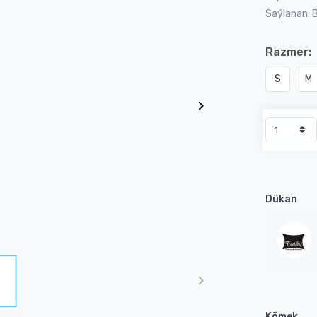
Saýlanan: 
Razmer:
S
M
Dükan
Kömek