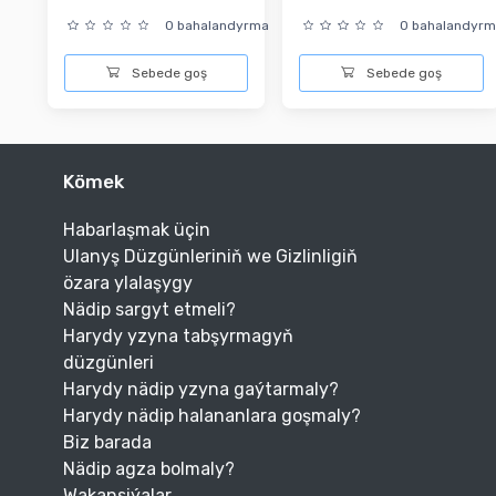
0 bahalandyrma
0 bahalandyr
Sebede goş
Sebede goş
Kömek
Habarlaşmak üçin
Ulanyş Düzgünleriniň we Gizlinligiň
özara ylalaşygy
Nädip sargyt etmeli?
Harydy yzyna tabşyrmagyň
düzgünleri
Harydy nädip yzyna gaýtarmaly?
Harydy nädip halananlara goşmaly?
Biz barada
Nädip agza bolmaly?
Wakansiýalar