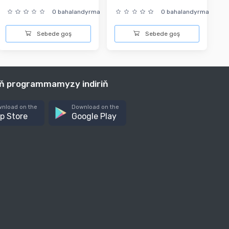
0 bahalandyrma
0 bahalandyrma
Sebede goş
Sebede goş
iň programmamyzy indiriň
nload on the
Download on the
p Store
Google Play