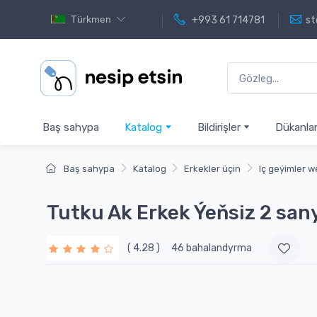
Türkmen
+993 61 714781
st
Baş sahypa
Katalog
Bildirişler
Dükanla
Baş sahypa
Katalog
Erkekler üçin
Iç geýimler w
Tutku Ak Erkek Ýeňsiz 2 san
( 4.28 )
46 bahalandyrma