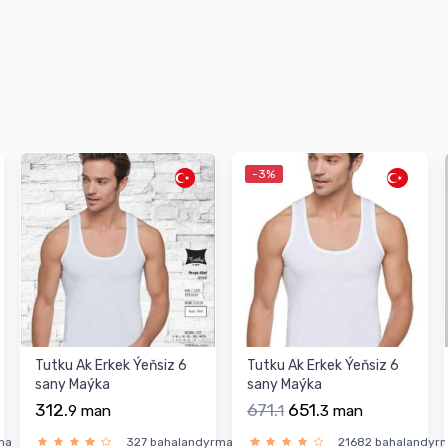
-3%
Tutku Ak Erkek Ýeňsiz 6
Tutku Ak Erkek Ýeňsiz 6
sany Maýka
sany Maýka
312.
671.
651.
9
man
1
3
man
ma
327 bahalandyrma
21682 bahalandyr