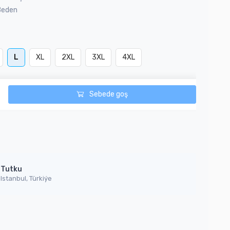
Beden
L
XL
2XL
3XL
4XL
Sebede goş
Tutku
Istanbul, Türkiýe