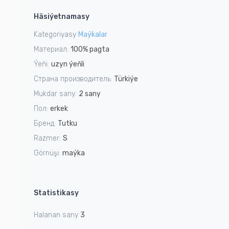
1
Häsiýetnamasy
of
1
Kategoriyasy
Maýkalar
Материал:
100% pagta
Ýeňi:
uzyn ýeňli
Страна производитель:
Türkiýe
Mukdar sany:
2 sany
Пол:
erkek
Бренд:
Tutku
Razmer:
S
Görnüşi:
maýka
Statistikasy
Halanan sany
3