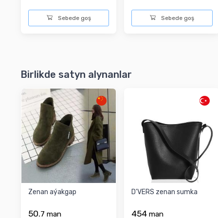
Sebede goş
Sebede goş
Birlikde satyn alynanlar
Zenan aýakgap
D'VERS zenan sumka
50.
454
7
man
man