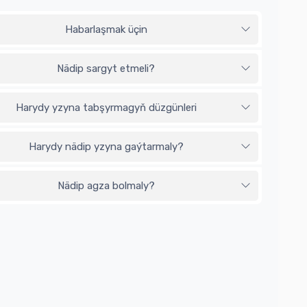
Habarlaşmak üçin
Nädip sargyt etmeli?
Harydy yzyna tabşyrmagyň düzgünleri
Harydy nädip yzyna gaýtarmaly?
Nädip agza bolmaly?