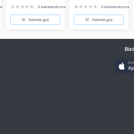
ma
0 bahalandyrma
0 bahalandyrma
Sebede goş
Sebede goş
Biz
Dow
Ap