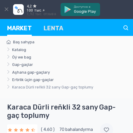
4,2
Доступно в
100 тыс.+
Google Play
1,92 тыс. отзыва
MARKET
LENTA
Baş sahypa
Katalog
Öý we bag
Gap-gaçlar
Aşhana gap-gaçlary
Ertirlik üçin gap-gaçlar
Karaca Dürli reňkli 32 sany Gap-gaç toplumy
Karaca Dürli reňkli 32 sany Gap-
gaç toplumy
( 4.60 )
70 bahalandyrma