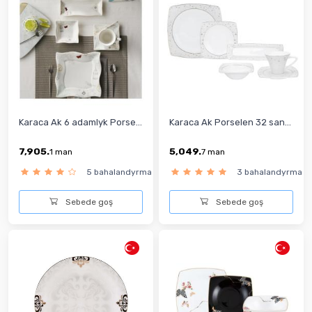
Karaca Ak 6 adamlyk Porse...
Karaca Ak Porselen 32 san...
7,905.
5,049.
1
man
7
man
5 bahalandyrma
3 bahalandyrma
Sebede goş
Sebede goş