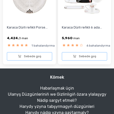
Karaca Dürli reňkli Porse...
Karaca Dürli reňkli 6 ada...
4,424.
5,960
3
man
man
1 bahalandyrma
6 bahalandyrma
Sebede goş
Sebede goş
Kömek
Habarlaşmak üçin
Ulanyş Düzgünleriniň we Gizlinligiň özara ylalaşygy
Nädip sargyt etmeli?
Harydy yzyna tabşyrmagyň düzgünleri
Harydy nädip yzyna gaýtarmaly?