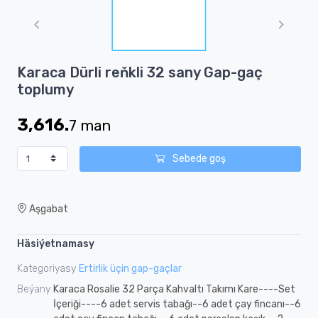
1
of
1
Item
Karaca Dürli reňkli 32 sany Gap-gaç
1
toplumy
of
1
3,616.
7
man
Sebede goş
Aşgabat
Häsiýetnamasy
Kategoriyasy
Ertirlik üçin gap-gaçlar
Beýany
Karaca Rosalie 32 Parça Kahvaltı Takımı Kare----Set
İçeriği----6 adet servis tabağı--6 adet çay fincanı--6