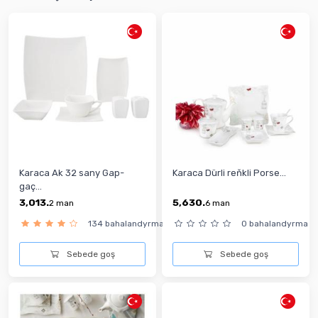
Karaca Ak 32 sany Gap-
Karaca Dürli reňkli Porse...
gaç...
3,013.
5,630.
2
man
6
man
134 bahalandyrma
0 bahalandyrma
Sebede goş
Sebede goş