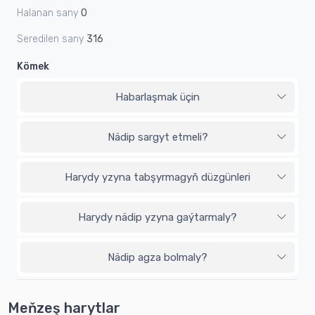
Halanan sany
0
Seredilen sany
316
Kömek
Habarlaşmak üçin
Nädip sargyt etmeli?
Harydy yzyna tabşyrmagyň düzgünleri
Harydy nädip yzyna gaýtarmaly?
Nädip agza bolmaly?
Meňzeş harytlar