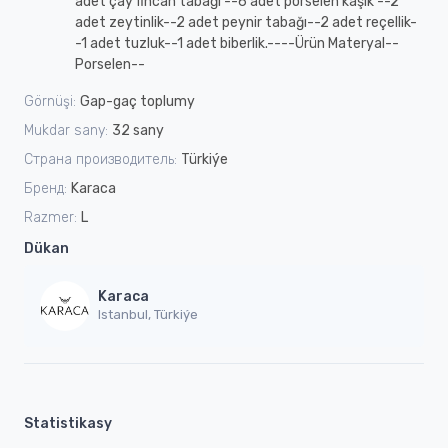
adet çay fincan tabağı --6 adet porselen kaşık --2
adet zeytinlik--2 adet peynir tabağı--2 adet reçellik-
-1 adet tuzluk--1 adet biberlik.----Ürün Materyal--
Porselen--
Görnüşi:
Gap-gaç toplumy
Mukdar sany:
32 sany
Страна производитель:
Türkiýe
Бренд:
Karaca
Razmer:
L
Dükan
Karaca
Istanbul, Türkiýe
Statistikasy