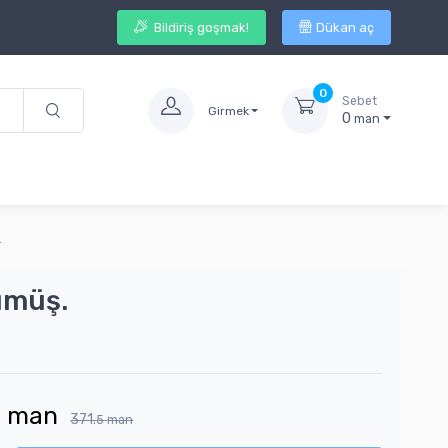
Bildiriş goşmak!
Dükan aç
0
Sebet
Girmek
0
man
.
ümüş.
7
man
371.
5
man