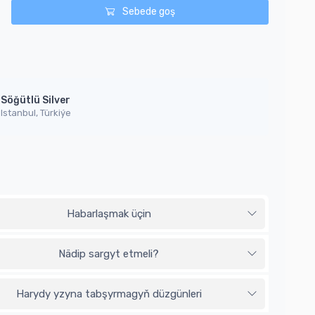
Sebede goş
Söğütlü Silver
Istanbul, Türkiýe
Habarlaşmak üçin
Nädip sargyt etmeli?
Harydy yzyna tabşyrmagyň düzgünleri