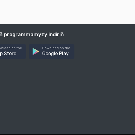
iň programmamyzy indiriň
nload on the
Download on the
p Store
Google Play