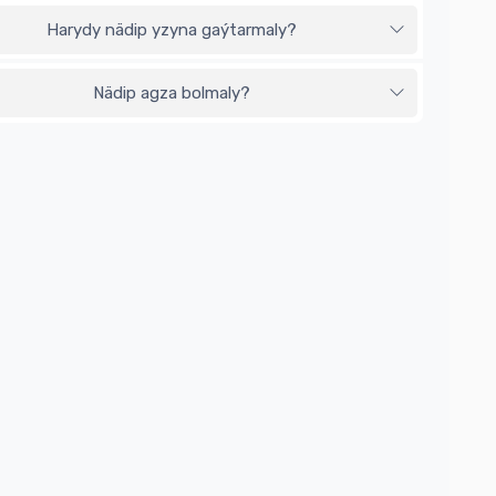
Harydy nädip yzyna gaýtarmaly?
Nädip agza bolmaly?