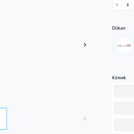
Dükan
Kömek