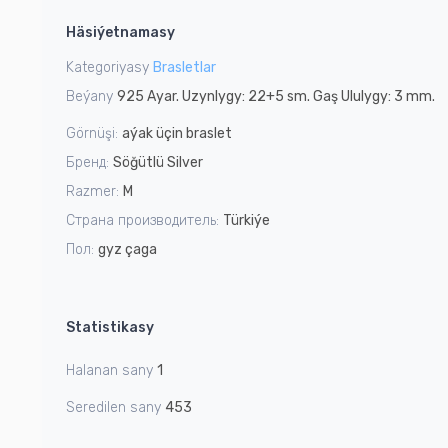
1
Häsiýetnamasy
of
1
Kategoriyasy
Brasletlar
Beýany
925 Ayar. Uzynlygy: 22+5 sm. Gaş Ululygy: 3 mm.
Görnüşi:
aýak üçin braslet
Бренд:
Söğütlü Silver
Razmer:
M
Страна производитель:
Türkiýe
Пол:
gyz çaga
Statistikasy
Halanan sany
1
Seredilen sany
453