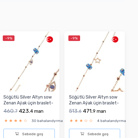
-9%
-9%
Söğütlü Silver Altyn sow
Söğütlü Silver Altyn sow
Zenan Aýak üçin braslet-
Zenan Aýak üçin braslet-
925 ayar K...
925 ayar K...
460.
423.
513.
471.
7
4
man
6
9
man
30 bahalandyrma
4 bahalandyrma
Sebede goş
Sebede goş