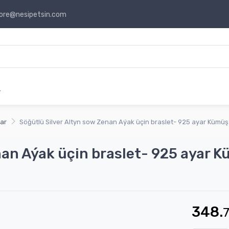
ore@nesipetsin.com
r
lar
Söğütlü Silver Altyn sow Zenan Aýak üçin braslet- 925 ayar Kümüş
nan Aýak üçin braslet- 925 ayar K
348.