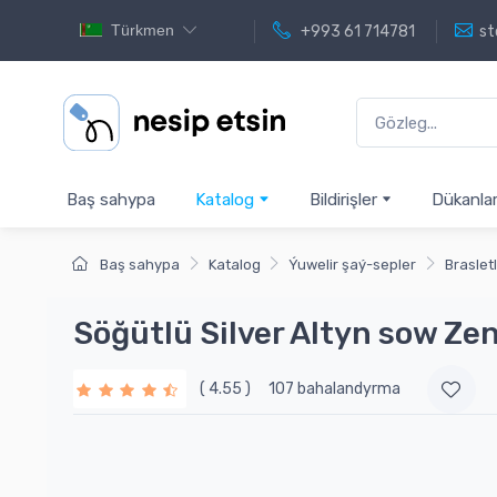
Türkmen
+993 61 714781
st
Baş sahypa
Katalog
Bildirişler
Dükanla
Baş sahypa
Katalog
Ýuwelir şaý-sepler
Braslet
Söğütlü Silver Altyn sow Ze
( 4.55 )
107 bahalandyrma