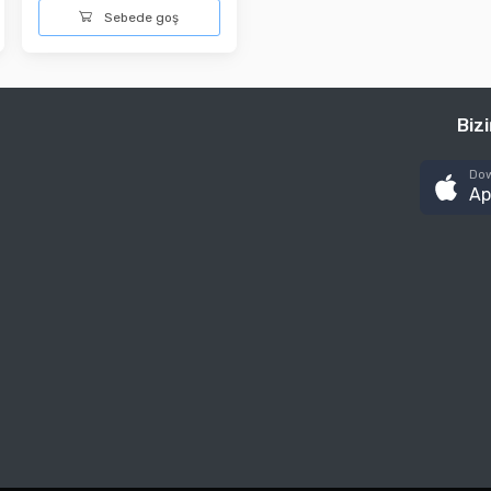
Sebede goş
Biz
Dow
Ap