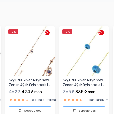
-9%
-9%
Söğütlü Silver Altyn sow
Söğütlü Silver Altyn sow
Zenan Aýak üçin braslet-
Zenan Aýak üçin braslet-
925 ayar K...
925 ayar K...
462.
424.
365.
335.
3
6
man
5
9
man
a
5 bahalandyrma
11 bahalandyrma
Sebede goş
Sebede goş