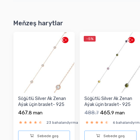
Meňzeş harytlar
-5%
Söğütlü Silver Ak Zenan
Söğütlü Silver Ak Zenan
Aýak üçin braslet- 925
Aýak üçin braslet- 925
ayar Kümüş.
ayar Kümüş.
467.
488.
465.
8
man
7
9
man
23 bahalandyrma
6 bahalandyrm
Sebede goş
Sebede goş