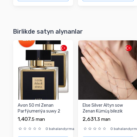
Birlikde satyn alynanlar
Avon 50 ml Zenan
Else Silver Altyn sow
Parfýumeriýa suwy 2
Zenan Kümüş bilezik
sany
1,407.
2,631.
5
man
3
man
0 bahalandyrma
0 bahalandyr