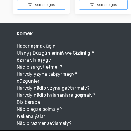
Sebede goş
Sebede goş
Kömek
Habarlaşmak üçin
Ulanyş Düzgünleriniň we Gizlinligiň
özara ylalaşygy
Nädip sargyt etmeli?
Harydy yzyna tabşyrmagyň
düzgünleri
Harydy nädip yzyna gaýtarmaly?
Harydy nädip halananlara goşmaly?
Biz barada
Nädip agza bolmaly?
Wakansiýalar
Nädip razmer saýlamaly?