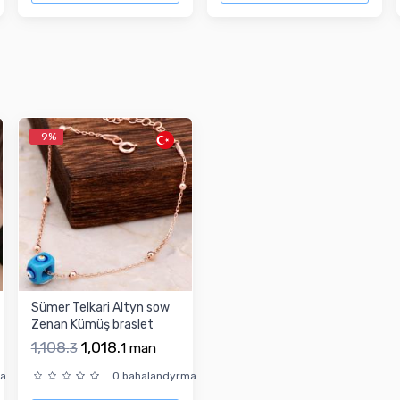
-9%
Sümer Telkari Altyn sow
Zenan Kümüş braslet
1,108.
1,018.
3
1
man
ma
0 bahalandyrma