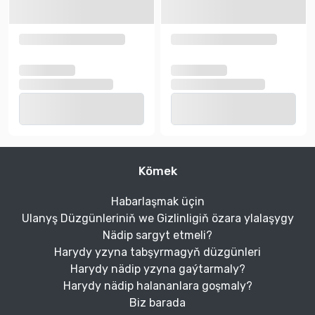
Kömek
Habarlaşmak üçin
Ulanyş Düzgünleriniň we Gizlinligiň özara ylalaşygy
Nädip sargyt etmeli?
Harydy yzyna tabşyrmagyň düzgünleri
Harydy nädip yzyna gaýtarmaly?
Harydy nädip halananlara goşmaly?
Biz barada