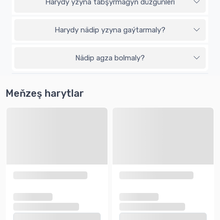
Harydy yzyna tabşyrmagyň düzgünleri
Harydy nädip yzyna gaýtarmaly?
Nädip agza bolmaly?
Meňzeş harytlar