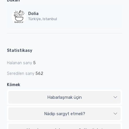
Dükan
Dolia
Türkiýe, Istanbul
Statistikasy
Halanan sany
5
Seredilen sany
562
Kömek
Habarlaşmak üçin
Nädip sargyt etmeli?