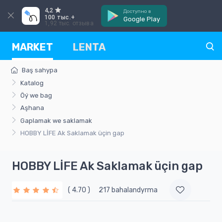
4,2
Доступно в
100 тыс.+
Google Play
1,92 тыс. отзыва
MARKET
LENTA
Baş sahypa
Katalog
Öý we bag
Aşhana
Gaplamak we saklamak
HOBBY LİFE Ak Saklamak üçin gap
HOBBY LİFE Ak Saklamak üçin gap
( 4.70 )
217 bahalandyrma