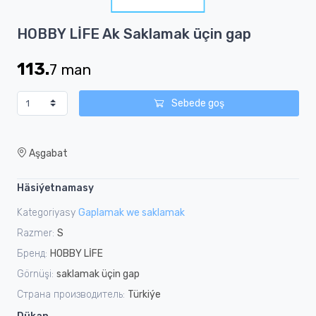
1
Item
HOBBY LİFE Ak Saklamak üçin gap
1
of
113.
7
man
1
Sebede goş
Aşgabat
Häsiýetnamasy
Kategoriyasy
Gaplamak we saklamak
Razmer:
S
Бренд:
HOBBY LİFE
Görnüşi:
saklamak üçin gap
Страна производитель:
Türkiýe