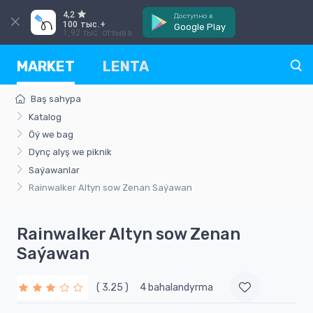
4,2
Доступно в
100 тыс.+
Google Play
1,92 тыс. отзыва
MARKET
LENTA
Baş sahypa
Katalog
Öý we bag
Dynç alyş we piknik
Saýawanlar
Rainwalker Altyn sow Zenan Saýawan
Rainwalker Altyn sow Zenan
Saýawan
( 3.25 )
4 bahalandyrma