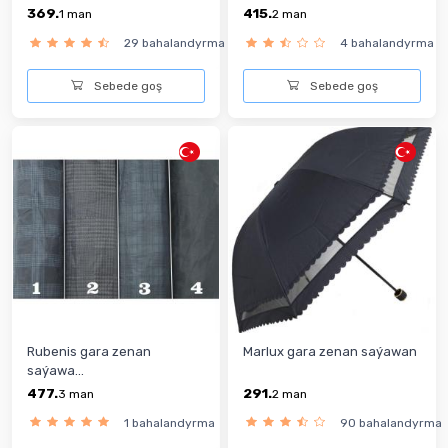
369.
415.
1
man
2
man
29 bahalandyrma
4 bahalandyrma
Sebede goş
Sebede goş
Rubenis gara zenan
Marlux gara zenan saýawan
saýawa...
477.
291.
3
man
2
man
1 bahalandyrma
90 bahalandyrma