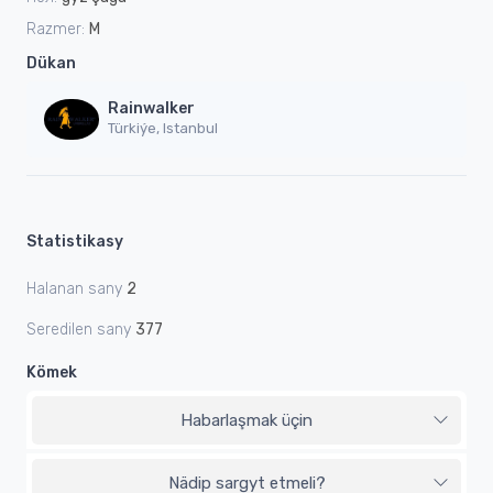
Razmer:
M
Dükan
Rainwalker
Türkiýe, Istanbul
Statistikasy
Halanan sany
2
Seredilen sany
377
Kömek
Habarlaşmak üçin
Nädip sargyt etmeli?