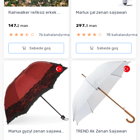
Rainwalker reňksiz erkek ...
Marlux çal zenan saýawan
147.
297.
2
man
3
man
76 bahalandyrma
78 bahalandyrma
Sebede goş
Sebede goş
Marlux gyzyl zenan saýawa...
TREND Ak Zenan Saýawan