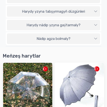
Harydy yzyna tabşyrmagyň düzgünleri
Harydy nädip yzyna gaýtarmaly?
Nädip agza bolmaly?
Meňzeş harytlar