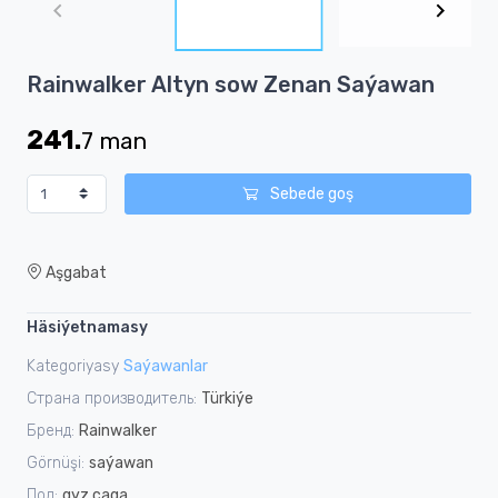
of
4
Item
Rainwalker Altyn sow Zenan Saýawan
1
of
241.
7
man
4
Sebede goş
Aşgabat
Häsiýetnamasy
Kategoriyasy
Saýawanlar
Страна производитель:
Türkiýe
Бренд:
Rainwalker
Görnüşi:
saýawan
Пол:
gyz çaga