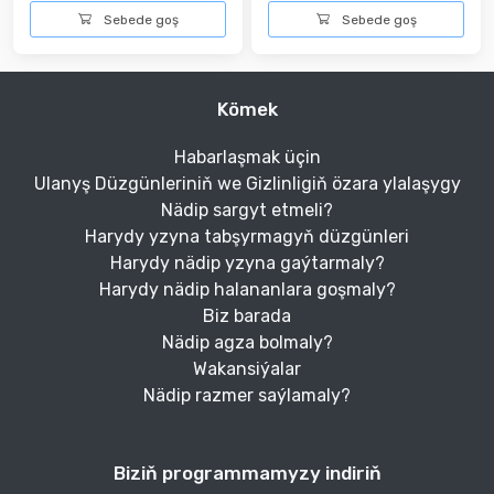
Sebede goş
Sebede goş
Kömek
Habarlaşmak üçin
Ulanyş Düzgünleriniň we Gizlinligiň özara ylalaşygy
Nädip sargyt etmeli?
Harydy yzyna tabşyrmagyň düzgünleri
Harydy nädip yzyna gaýtarmaly?
Harydy nädip halananlara goşmaly?
Biz barada
Nädip agza bolmaly?
Wakansiýalar
Nädip razmer saýlamaly?
Biziň programmamyzy indiriň