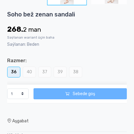
3
Item
Soho bež zenan sandali
1
of
268.
2
man
3
Saýlanan wariant üçin baha
Saýlanan: Beden
Razmer:
36
40
37
39
38
Sebede goş
Aşgabat