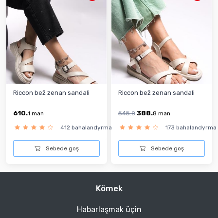
Riccon bež zenan sandali
Riccon bež zenan sandali
610.
545.
388.
1
man
8
8
man
412 bahalandyrma
173 bahalandyrma
Sebede goş
Sebede goş
Kömek
Habarlaşmak üçin