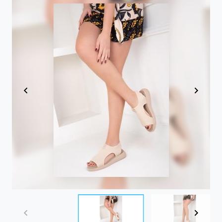
Item
1
of