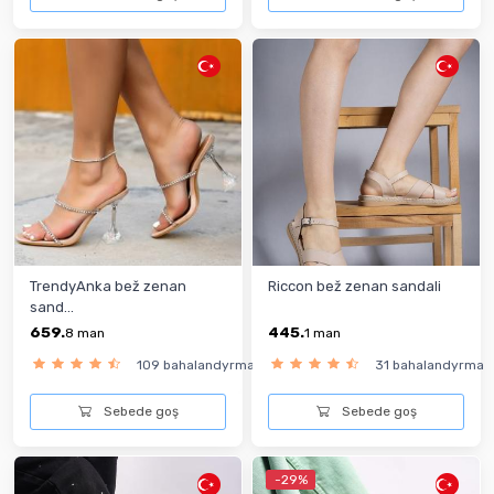
TrendyAnka bež zenan
Riccon bež zenan sandali
sand...
659.
445.
8
man
1
man
109 bahalandyrma
31 bahalandyrma
Sebede goş
Sebede goş
-29%