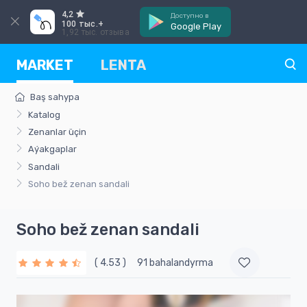
4,2
Доступно в
100 тыс.+
Google Play
1,92 тыс. отзыва
MARKET
LENTA
Baş sahypa
Katalog
Zenanlar üçin
Aýakgaplar
Sandali
Soho bež zenan sandali
Soho bež zenan sandali
( 4.53 )
91 bahalandyrma