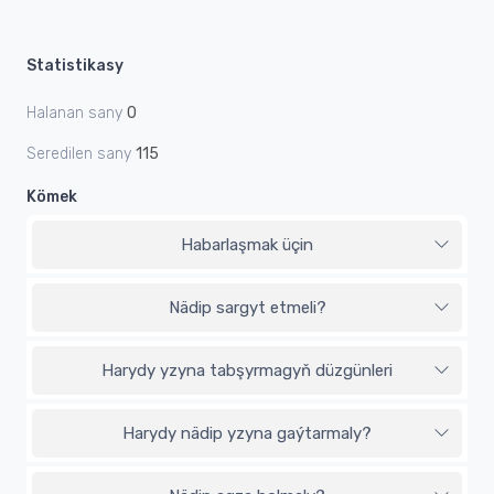
Statistikasy
Halanan sany
0
Seredilen sany
115
Kömek
Habarlaşmak üçin
Nädip sargyt etmeli?
Harydy yzyna tabşyrmagyň düzgünleri
Harydy nädip yzyna gaýtarmaly?