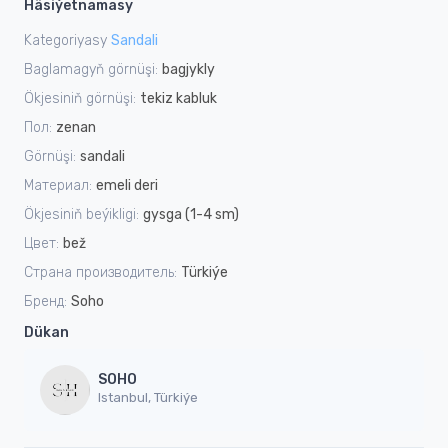
Häsiýetnamasy
Kategoriyasy
Sandali
Baglamagyň görnüşi:
bagjykly
Ökjesiniň görnüşi:
tekiz kabluk
Пол:
zenan
Görnüşi:
sandali
Материал:
emeli deri
Ökjesiniň beýikligi:
gysga (1-4 sm)
Цвет:
bež
Страна производитель:
Türkiýe
Бренд:
Soho
Dükan
SOHO
Istanbul, Türkiýe