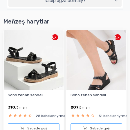
Nädip agza bolmaly?
Meňzeş harytlar
Soho zenan sandali
Soho zenan sandali
310.
207.
3
man
5
man
28 bahalandyrma
51 bahalandyrma
Sebede goş
Sebede goş