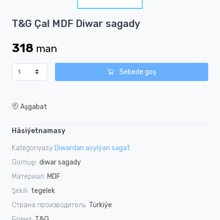
1
Item
T&G Çal MDF Diwar sagady
1
of
318
man
1
Sebede goş
Aşgabat
Häsiýetnamasy
Kategoriyasy
Diwardan asylýan sagat
Görnüşi:
diwar sagady
Материал:
MDF
Şekili:
tegelek
Страна производитель:
Türkiýe
Бренд:
T&G