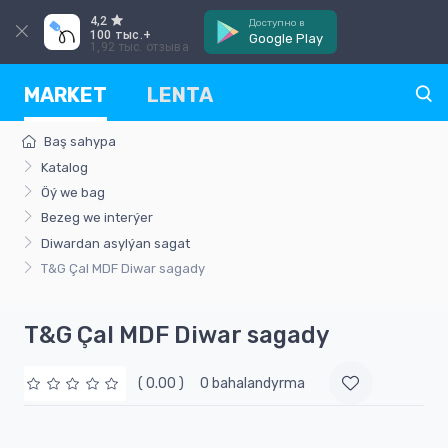
4,2
Доступно в
100 тыс.+
Google Play
1,92 тыс. отзыва
MARKET
LENTA
Baş sahypa
Katalog
Öý we bag
Bezeg we interýer
Diwardan asylýan sagat
T&G Çal MDF Diwar sagady
T&G Çal MDF Diwar sagady
( 0.00 )
0 bahalandyrma