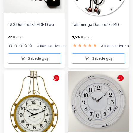
T&G Dürli reňkli MDF Diwa...
Tablomega Dürli reňkli MD...
318
1,228
man
man
0 bahalandyrma
3 bahalandyrma
Sebede goş
Sebede goş