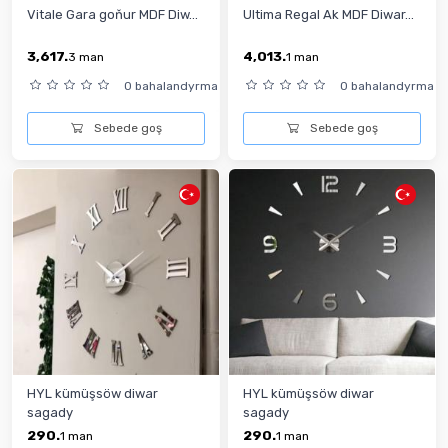
Vitale Gara goňur MDF Diw...
Ultima Regal Ak MDF Diwar...
3,617.
4,013.
3
man
1
man
0 bahalandyrma
0 bahalandyrma
Sebede goş
Sebede goş
HYL kümüşsöw diwar
HYL kümüşsöw diwar
sagady
sagady
290.
290.
1
man
1
man