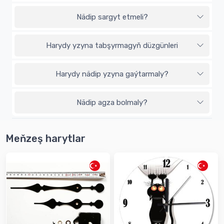
Nädip sargyt etmeli?
Harydy yzyna tabşyrmagyň düzgünleri
Harydy nädip yzyna gaýtarmaly?
Nädip agza bolmaly?
Meňzeş harytlar