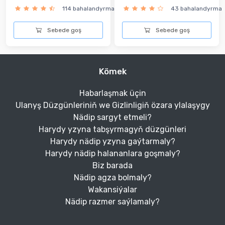
114 bahalandyrma
43 bahalandyrma
Sebede goş
Sebede goş
Kömek
Habarlaşmak üçin
Ulanyş Düzgünleriniň we Gizlinligiň özara ylalaşygy
Nädip sargyt etmeli?
Harydy yzyna tabşyrmagyň düzgünleri
Harydy nädip yzyna gaýtarmaly?
Harydy nädip halananlara goşmaly?
Biz barada
Nädip agza bolmaly?
Wakansiýalar
Nädip razmer saýlamaly?