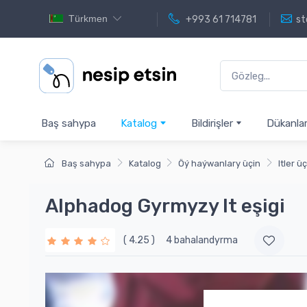
Türkmen
+993 61 714781
st
Baş sahypa
Katalog
Bildirişler
Dükanla
Baş sahypa
Katalog
Öý haýwanlary üçin
Itler ü
Alphadog Gyrmyzy It eşigi
( 4.25 )
4 bahalandyrma