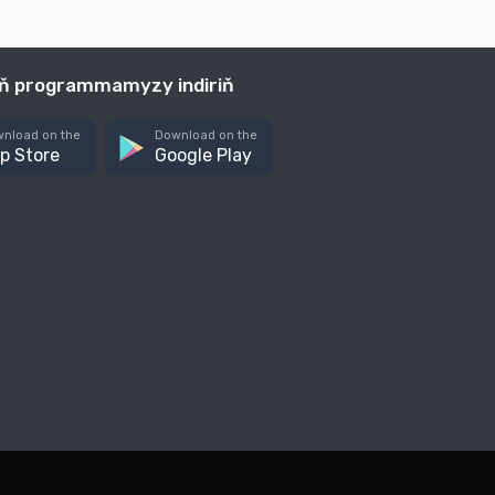
iň programmamyzy indiriň
nload on the
Download on the
p Store
Google Play