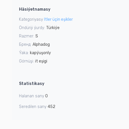
1
Häsiýetnamasy
of
4
Kategoriyasy
Itler üçin eşikler
Öndüriji ýurdy:
Türkiýe
Razmer:
S
Бренд:
Alphadog
Ýaka:
kapýuşonly
Görnüşi:
it eşigi
Statistikasy
Halanan sany
0
Seredilen sany
452