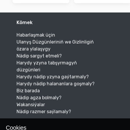
Kömek
Habarlaşmak üçin
Ulanyş Düzgünleriniň we Gizlinligiň
özara ylalaşygy
Nädip sargyt etmeli?
Harydy yzyna tabşyrmagyň
düzgünleri
Harydy nädip yzyna gaýtarmaly?
Harydy nädip halananlara goşmaly?
Biz barada
Nädip agza bolmaly?
Wakansiýalar
Nädip razmer saýlamaly?
Cookies