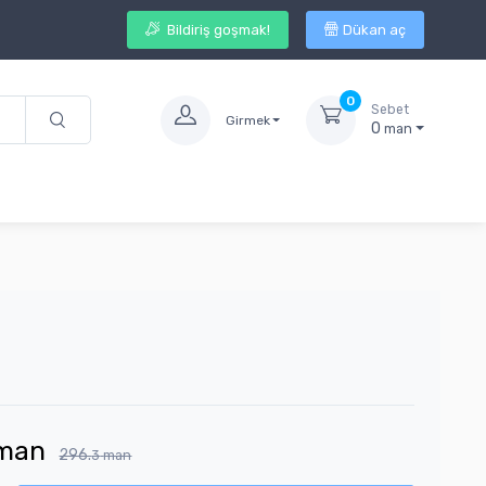
Bildiriş goşmak!
Dükan aç
0
Sebet
Girmek
0
man
man
296.
3
man