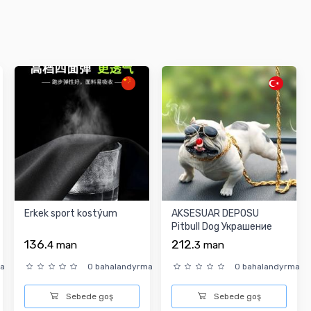
Erkek sport kostýum
AKSESUAR DEPOSU
Pitbull Dog Украшение
136.
212.
4
man
3
man
ma
0 bahalandyrma
0 bahalandyrma
Sebede goş
Sebede goş