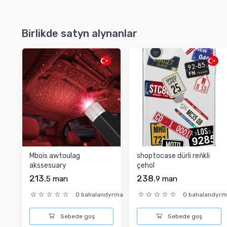
Birlikde satyn alynanlar
Mbois awtoulag
shoptocase dürli reňkli
akssesuary
çehol
213.
238.
5
man
9
man
0 bahalandyrma
0 bahalandyr
Sebede goş
Sebede goş