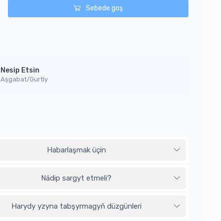
Sebede goş
Nesip Etsin
Aşgabat/Gurtly
Habarlaşmak üçin
Nädip sargyt etmeli?
Harydy yzyna tabşyrmagyň düzgünleri