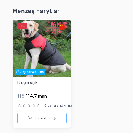
Meňzeş harytlar
-1%
2-nji haryda -10%
It üçin eşik
115
114.
7
man
0 bahalandyrma
Sebede goş