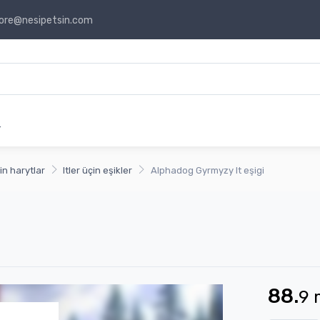
ore@nesipetsin.com
r
çin harytlar
Itler üçin eşikler
Alphadog Gyrmyzy It eşigi
88.
9