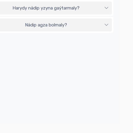
Harydy nädip yzyna gaýtarmaly?
Nädip agza bolmaly?