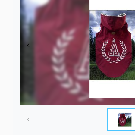
Item
1
of
4
Item