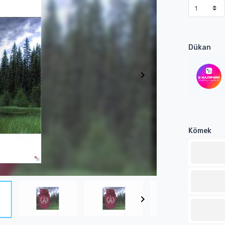
Dükan
Kömek