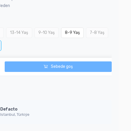
Beden
ş
13-14 Yaş
9-10 Yaş
8-9 Yaş
7-8 Yaş
Sebede goş
Defacto
Istanbul, Türkiýe