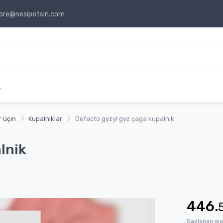
ore@nesipetsin.com
r
 üçin
Kupalniklar
Defacto gyzyl gyz çaga kupalnik
lnik
446.
Saýlanan wa