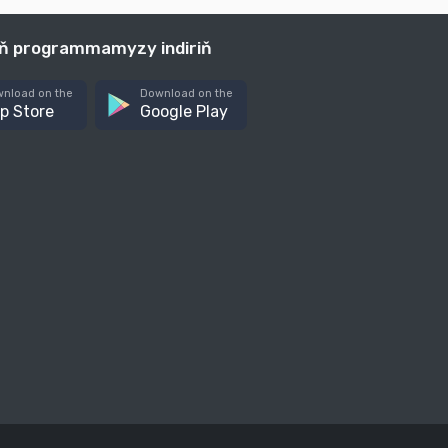
iň programmamyzy indiriň
nload on the
Download on the
p Store
Google Play