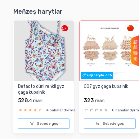
Meňzeş harytlar
2-nji haryda -10%
Defacto dürli reňkli gyz
007 gyz çaga kupalnik
çaga kupalnik
528.
323
4
man
man
4 bahalandyrma
0 bahalandyr
Sebede goş
Sebede goş