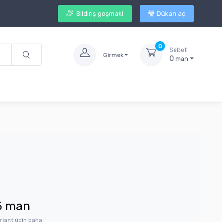
Bildiriş goşmak!
Dükan aç
0
Sebet
Girmek
0
man
5
man
riant üçin baha