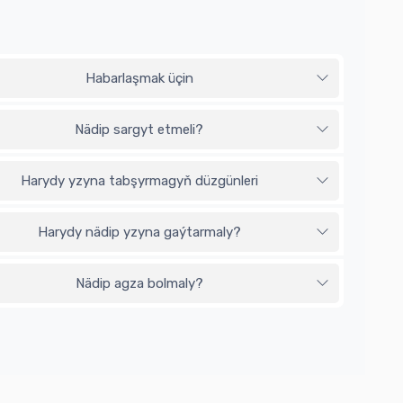
Habarlaşmak üçin
Nädip sargyt etmeli?
Harydy yzyna tabşyrmagyň düzgünleri
Harydy nädip yzyna gaýtarmaly?
Nädip agza bolmaly?