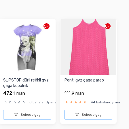
SLIPSTOP dürli reňkli gyz
Penti gyz çaga pareo
çaga kupalnik
472.
111.
1
man
9
man
0 bahalandyrma
44 bahalandyrma
Sebede goş
Sebede goş