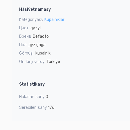
1
Häsiýetnamasy
of
7
Kategoriyasy
Kupalniklar
Цвет:
gyzyl
Бренд:
Defacto
Пол:
gyz çaga
Görnüşi:
kupalnik
Öndüriji ýurdy:
Türkiýe
Statistikasy
Halanan sany
0
Seredilen sany
176