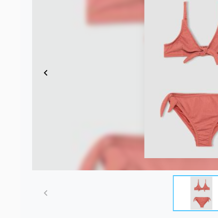
Item
1
of
7
Item