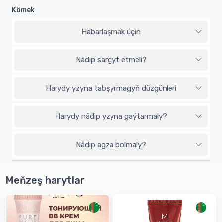
Kömek
Habarlaşmak üçin
Nädip sargyt etmeli?
Harydy yzyna tabşyrmagyň düzgünleri
Harydy nädip yzyna gaýtarmaly?
Nädip agza bolmaly?
Meňzeş harytlar