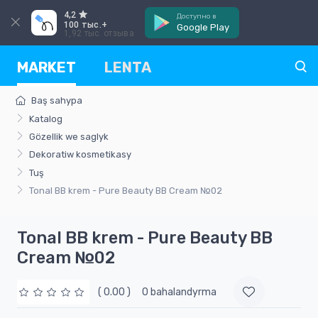
4,2
Доступно в
100 тыс.+
Google Play
1,92 тыс. отзыва
MARKET
LENTA
Baş sahypa
Katalog
Gözellik we saglyk
Dekoratiw kosmetikasy
Tuş
Tonal BB krem - Pure Beauty BB Cream №02
Tonal BB krem - Pure Beauty BB
Cream №02
( 0.00 )
0 bahalandyrma