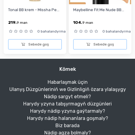
Tonal BB krem - Missha Pe...
Maybelline Fit Me Nude BB...
219.
104.
9
man
9
man
0 bahalandyrma
0 bahalandyrma
Sebede goş
Sebede goş
Kömek
Habarlaşmak üçin
Ulanyş Düzgünleriniň we Gizlinligiň özara ylalaşygy
Nädip sargyt etmeli?
Harydy yzyna tabşyrmagyň düzgünleri
Harydy nädip yzyna gaýtarmaly?
Harydy nädip halananlara goşmaly?
Biz barada
Nädip agza bolmaly?