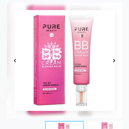
Item
1