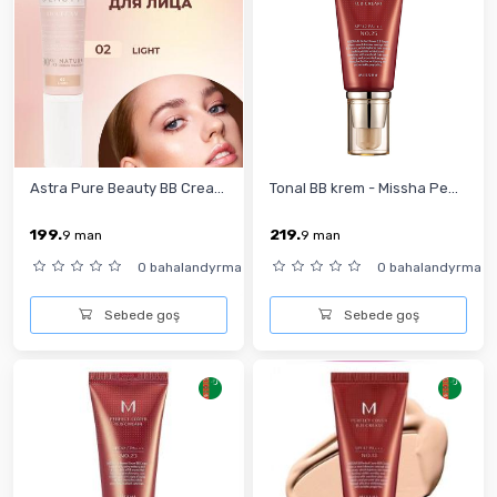
Astra Pure Beauty BB Crea...
Tonal BB krem - Missha Pe...
199.
219.
9
man
9
man
0 bahalandyrma
0 bahalandyrma
Sebede goş
Sebede goş