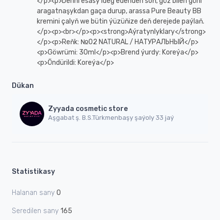
</p><p>Derini esasy ideg edenden soň, göz bilen göni
aragatnaşykdan gaça durup, arassa Pure Beauty BB
kremini çalyň we bütin ýüzüňize deň derejede paýlaň.
</p><p><br></p><p><strong>Aýratynlyklary</strong>
</p><p>Reňk: №02 NATURAL / НАТУРАЛЬНЫЙ</p>
<p>Göwrümi: 30ml</p><p>Brend ýurdy: Koreýa</p>
<p>Öndürildi: Koreýa</p>
Dükan
Zyyada cosmetic store
Aşgabat ş. B.S.Türkmenbaşy şaýoly 33 jaý
Statistikasy
Halanan sany
0
Seredilen sany
165