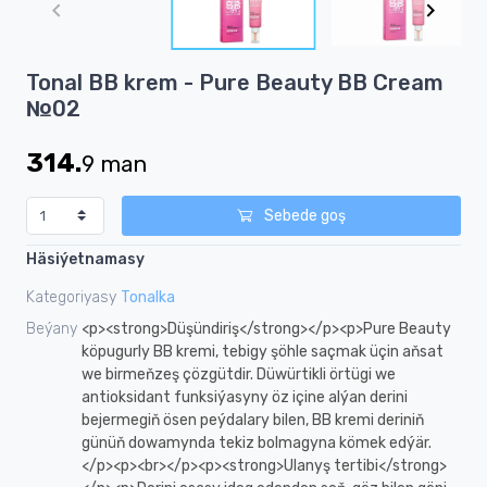
of
7
Item
Tonal BB krem - Pure Beauty BB Cream
1
№02
of
7
314.
9
man
Sebede goş
Häsiýetnamasy
Kategoriyasy
Tonalka
Beýany
<p><strong>Düşündiriş</strong></p><p>Pure Beauty
köpugurly BB kremi, tebigy şöhle saçmak üçin aňsat
we birmeňzeş çözgütdir. Düwürtikli örtügi we
antioksidant funksiýasyny öz içine alýan derini
bejermegiň ösen peýdalary bilen, BB kremi deriniň
günüň dowamynda tekiz bolmagyna kömek edýär.
</p><p><br></p><p><strong>Ulanyş tertibi</strong>