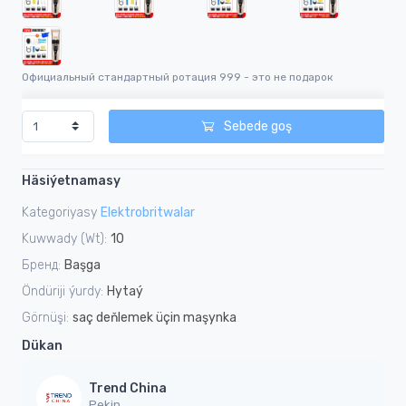
Официальный стандартный ротация 999 - это не подарок
Sebede goş
Häsiýetnamasy
Kategoriyasy
Elektrobritwalar
Kuwwady (Wt):
10
Бренд:
Başga
Öndüriji ýurdy:
Hytaý
Görnüşi:
saç deňlemek üçin maşynka
Dükan
Trend China
Pekin