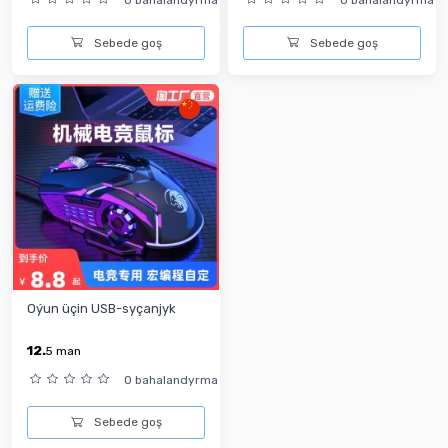
Sebede goş
Sebede goş
Oýun üçin USB-syçanjyk
12.
5
man
0 bahalandyrma
Sebede goş