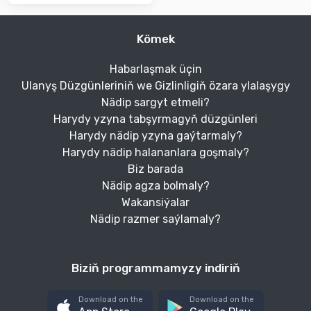
Kömek
Habarlaşmak üçin
Ulanyş Düzgünleriniň we Gizlinligiň özara ylalaşygy
Nädip sargyt etmeli?
Harydy yzyna tabşyrmagyň düzgünleri
Harydy nädip yzyna gaýtarmaly?
Harydy nädip halananlara goşmaly?
Biz barada
Nädip agza bolmaly?
Wakansiýalar
Nädip razmer saýlamaly?
Biziň programmamyzy indiriň
Download on the
Download on the