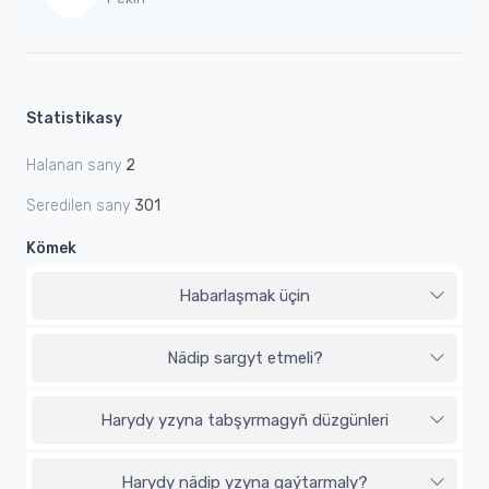
Statistikasy
Halanan sany
2
Seredilen sany
301
Kömek
Habarlaşmak üçin
Nädip sargyt etmeli?
Harydy yzyna tabşyrmagyň düzgünleri
Harydy nädip yzyna gaýtarmaly?