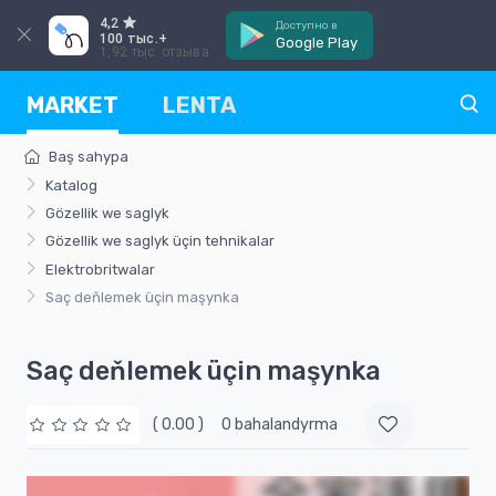
4,2
Доступно в
100 тыс.+
Google Play
1,92 тыс. отзыва
MARKET
LENTA
Baş sahypa
Katalog
Gözellik we saglyk
Gözellik we saglyk üçin tehnikalar
Elektrobritwalar
Saç deňlemek üçin maşynka
Saç deňlemek üçin maşynka
( 0.00 )
0 bahalandyrma