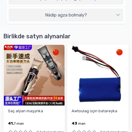
Nädip agza bolmaly?
Birlikde satyn alynanlar
Saç alýan maşynka
Awtoulag üçin batareýka
41.
43
7
man
man
0 bahalandyrma
0 bahalandyrma