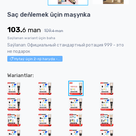
5
Item
Saç deňlemek üçin maşynka
1
of
103.
6
man
5
109.
4
man
Saýlanan wariant üçin baha
Saýlanan: Официальный стандартный ротация 999 - это
не подарок
Hytaý üçin 2-nji haryda -...
Wariantlar: