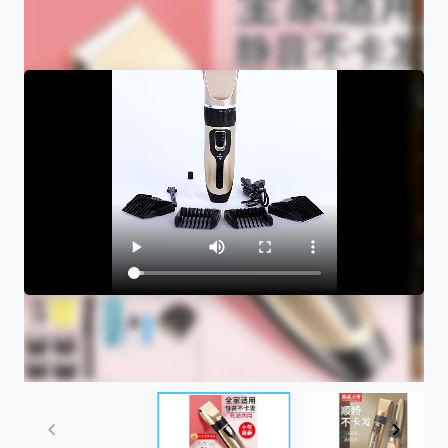
Item
1
of