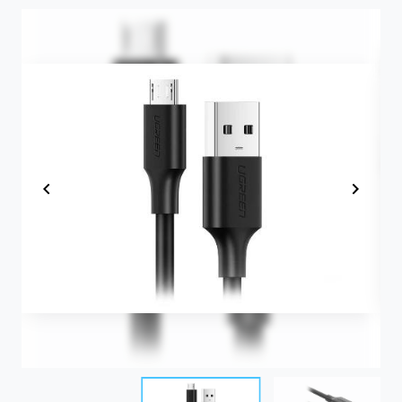
Item
1