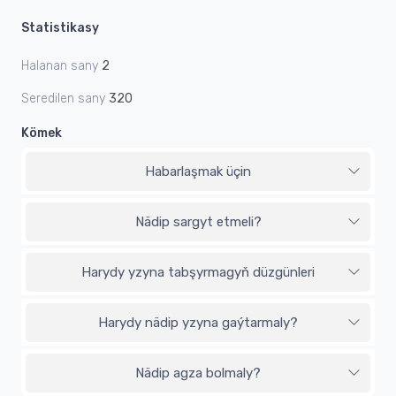
Statistikasy
Halanan sany
2
Seredilen sany
320
Kömek
Habarlaşmak üçin
Nädip sargyt etmeli?
Harydy yzyna tabşyrmagyň düzgünleri
Harydy nädip yzyna gaýtarmaly?
Nädip agza bolmaly?