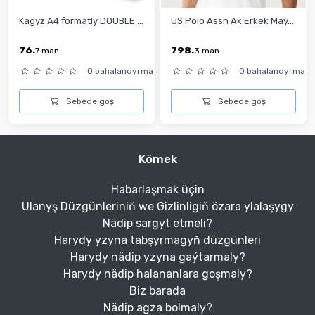
Kagyz А4 formatly DOUBLE ...
US Polo Assn Ak Erkek Maý...
76.
798.
7
man
3
man
0 bahalandyrma
0 bahalandyrma
Sebede goş
Sebede goş
Kömek
Habarlaşmak üçin
Ulanyş Düzgünleriniň we Gizlinligiň özara ylalaşygy
Nädip sargyt etmeli?
Harydy yzyna tabşyrmagyň düzgünleri
Harydy nädip yzyna gaýtarmaly?
Harydy nädip halananlara goşmaly?
Biz barada
Nädip agza bolmaly?