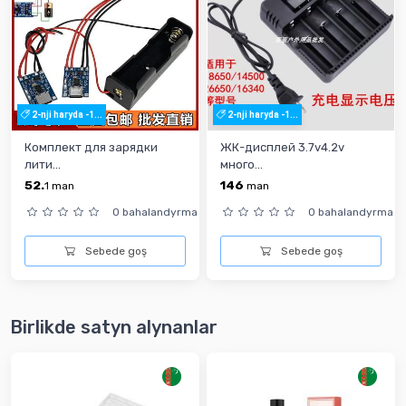
2-nji haryda -1...
2-nji haryda -1...
Комплект для зарядки
ЖК-дисплей 3.7v4.2v
лити...
много...
52.
146
1
man
man
0 bahalandyrma
0 bahalandyrma
Sebede goş
Sebede goş
Birlikde satyn alynanlar