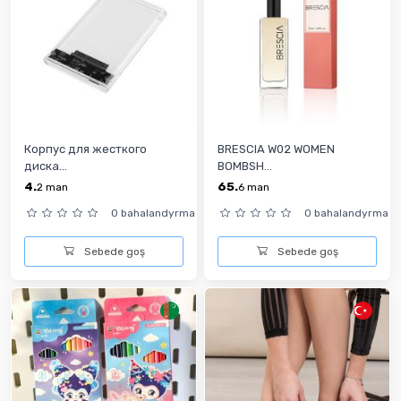
Корпус для жесткого
BRESCIA W02 WOMEN
диска...
BOMBSH...
4.
65.
2
man
6
man
0 bahalandyrma
0 bahalandyrma
Sebede goş
Sebede goş