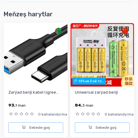
Meňzeş harytlar
-10% на 2-ой то...
Zarýad beriji kabel Ugree...
Uniwersal zarýad beriji
93.
84.
1
man
3
man
0 bahalandyrma
0 bahalandyrma
Sebede goş
Sebede goş