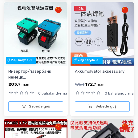
-2%
2-nji haryda -1...
2-nji haryda -1...
Инвертор/павербанк
Akkumulýator aksessuary
немецк...
203.
175.
172.
9
man
6
7
man
0 bahalandyrma
0 bahalandyrma
Sebede goş
Sebede goş