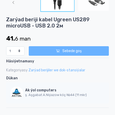
of
3
Item
Zarýad beriji kabel Ugreen US289
1
microUSB - USB 2.0 2м
of
3
41.
6
man
Sebede goş
Häsiýetnamasy
Kategoriyasy
Zarýad berijiler we dok-stansiýalar
Dükan
Ak ýol computers
ş. Aşgabat A.Niýazow köç №44 (11 mkr)