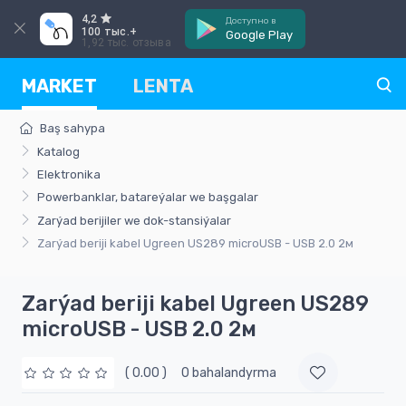
4,2
Доступно в
100 тыс.+
Google Play
1,92 тыс. отзыва
MARKET
LENTA
Baş sahypa
Katalog
Elektronika
Powerbanklar, batareýalar we başgalar
Zarýad berijiler we dok-stansiýalar
Zarýad beriji kabel Ugreen US289 microUSB - USB 2.0 2м
Zarýad beriji kabel Ugreen US289
microUSB - USB 2.0 2м
( 0.00 )
0 bahalandyrma