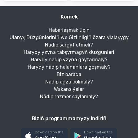
Kömek
Habarlaşmak üçin
Ulanyş Düzgünleriniň we Gizlinligiň özara ylalaşygy
Nädip sargyt etmeli?
Harydy yzyna tabşyrmagyň düzgünleri
Harydy nädip yzyna gaýtarmaly?
Harydy nädip halananlara goşmaly?
Biz barada
Nädip agza bolmaly?
Wakansiýalar
Nädip razmer saýlamaly?
Biziň programmamyzy indiriň
Download on the
Download on the
App Store
Google Play