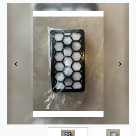
Item
1