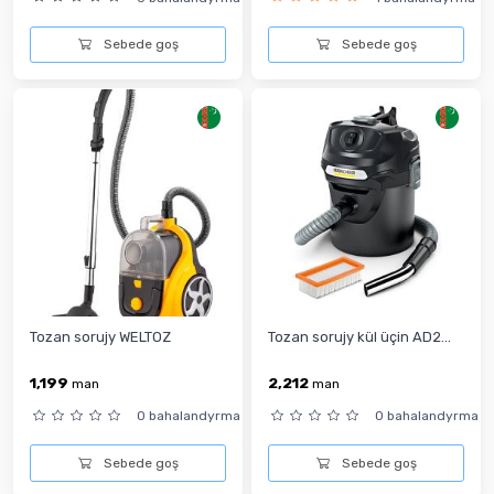
Sebede goş
Sebede goş
Tozan sorujy WELTOZ
Tozan sorujy kül üçin AD2...
1,199
2,212
man
man
0 bahalandyrma
0 bahalandyrma
Sebede goş
Sebede goş