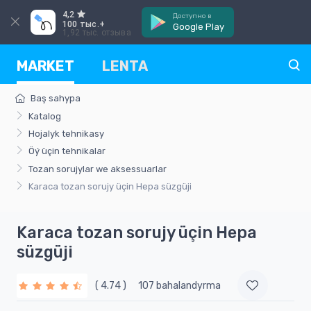
4,2
Доступно в
100 тыс.+
Google Play
1,92 тыс. отзыва
MARKET
LENTA
Baş sahypa
Katalog
Hojalyk tehnikasy
Öý üçin tehnikalar
Tozan sorujylar we aksessuarlar
Karaca tozan sorujy üçin Hepa süzgüji
Karaca tozan sorujy üçin Hepa
süzgüji
( 4.74 )
107 bahalandyrma