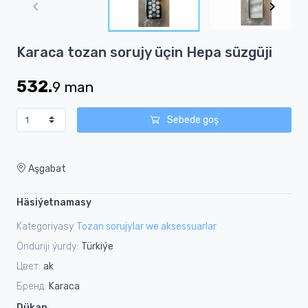
of
2
Item
Karaca tozan sorujy üçin Hepa süzgüji
1
of
532.
9
man
2
Sebede goş
Aşgabat
Häsiýetnamasy
Kategoriyasy
Tozan sorujylar we aksessuarlar
Öndüriji ýurdy:
Türkiýe
Цвет:
ak
Бренд:
Karaca
Dükan