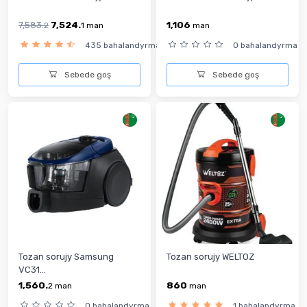
7,583.
7,524.
1,106
2
1
man
man
435 bahalandyrma
0 bahalandyrma
Sebede goş
Sebede goş
Tozan sorujy Samsung
Tozan sorujy WELTOZ
VC31...
1,560.
860
2
man
man
0 bahalandyrma
1 bahalandyrma