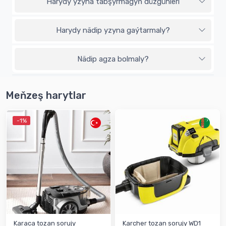
Harydy yzyna tabşyrmagyň düzgünleri
Harydy nädip yzyna gaýtarmaly?
Nädip agza bolmaly?
Meňzeş harytlar
-1%
Karaca tozan sorujy
Karcher tozan sorujy WD1