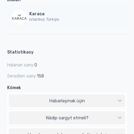
Karaca
Istanbul, Türkiýe
Statistikasy
Halanan sany
0
Seredilen sany
158
Kömek
Habarlaşmak üçin
Nädip sargyt etmeli?