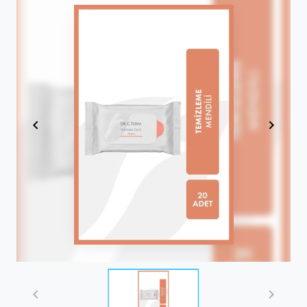
Item
1
of