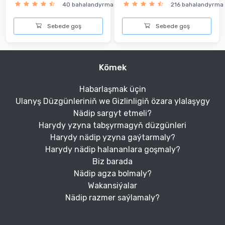
40 bahalandyrma
216 bahalandyrma
Sebede goş
Sebede goş
Kömek
Habarlaşmak üçin
Ulanyş Düzgünleriniň we Gizlinligiň özara ylalaşygy
Nädip sargyt etmeli?
Harydy yzyna tabşyrmagyň düzgünleri
Harydy nädip yzyna gaýtarmaly?
Harydy nädip halananlara goşmaly?
Biz barada
Nädip agza bolmaly?
Wakansiýalar
Nädip razmer saýlamaly?