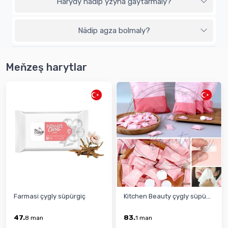
Harydy nädip yzyna gaýtarmaly?
Nädip agza bolmaly?
Meňzeş harytlar
Farmasi çygly süpürgiç
Kitchen Beauty çygly süpü...
47.
83.
8
man
1
man