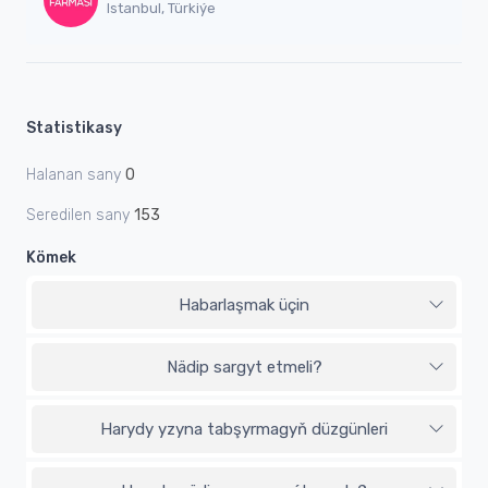
Istanbul, Türkiýe
Statistikasy
Halanan sany
0
Seredilen sany
153
Kömek
Habarlaşmak üçin
Nädip sargyt etmeli?
Harydy yzyna tabşyrmagyň düzgünleri