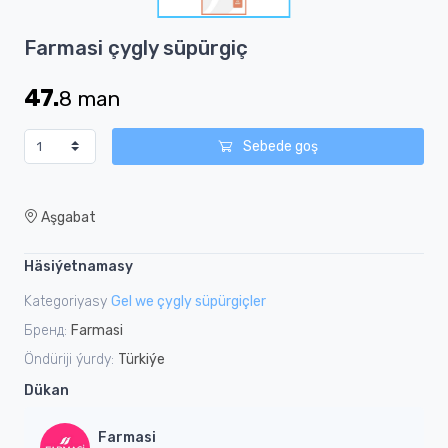
1
Item
Farmasi çygly süpürgiç
1
of
47.
8
man
1
Sebede goş
Aşgabat
Häsiýetnamasy
Kategoriyasy
Gel we çygly süpürgiçler
Бренд:
Farmasi
Öndüriji ýurdy:
Türkiýe
Dükan
Farmasi