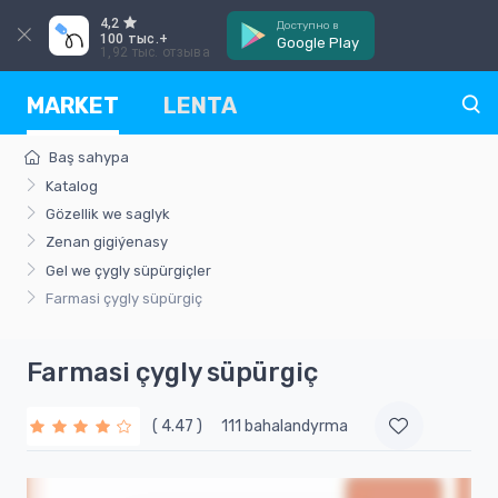
4,2
Доступно в
100 тыс.+
Google Play
1,92 тыс. отзыва
MARKET
LENTA
Baş sahypa
Katalog
Gözellik we saglyk
Zenan gigiýenasy
Gel we çygly süpürgiçler
Farmasi çygly süpürgiç
Farmasi çygly süpürgiç
( 4.47 )
111 bahalandyrma