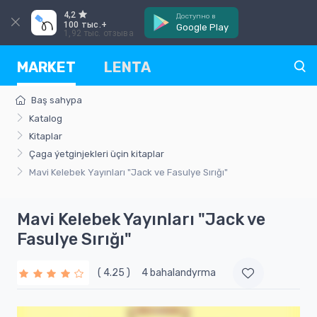
4,2
Доступно в
100 тыс.+
Google Play
1,92 тыс. отзыва
MARKET
LENTA
Baş sahypa
Katalog
Kitaplar
Çagа ýetginjekleri üçin kitaplar
Mavi Kelebek Yayınları "Jack ve Fasulye Sırığı"
Mavi Kelebek Yayınları "Jack ve
Fasulye Sırığı"
( 4.25 )
4 bahalandyrma