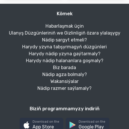
Kömek
Habarlaşmak üçin
Ulanyş Düzgünleriniň we Gizlinligiň özara ylalaşygy
Nädip sargyt etmeli?
Harydy yzyna tabşyrmagyň düzgünleri
Harydy nädip yzyna gaýtarmaly?
Harydy nädip halananlara goşmaly?
Biz barada
Nädip agza bolmaly?
Wakansiýalar
Nädip razmer saýlamaly?
Biziň programmamyzy indiriň
Download on the
Download on the
App Store
Google Play