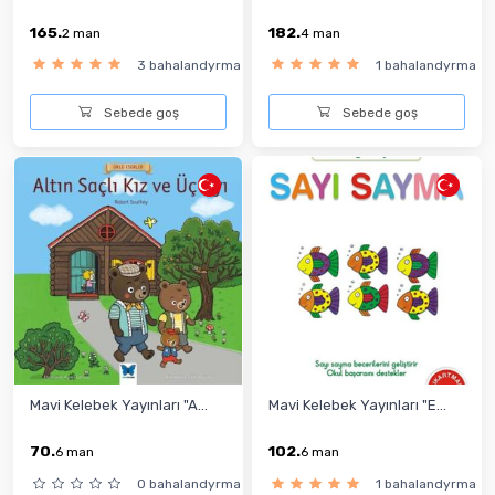
165.
182.
2
man
4
man
3 bahalandyrma
1 bahalandyrma
Sebede goş
Sebede goş
Mavi Kelebek Yayınları "A...
Mavi Kelebek Yayınları "E...
70.
102.
6
man
6
man
0 bahalandyrma
1 bahalandyrma