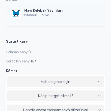
Mavi Kelebek Yayınları
Istanbul, Türkiýe
Statistikasy
Halanan sany
0
Seredilen sany
167
Kömek
Habarlaşmak üçin
Nädip sargyt etmeli?
Harydy yzyna tabşyrmagyň düzgünleri