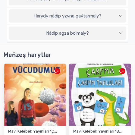
Harydy nädip yzyna gaýtarmaly?
Nädip agza bolmaly?
Meňzeş harytlar
Mavi Kelebek Yayınları "Ç...
Mavi Kelebek Yayınları "B...