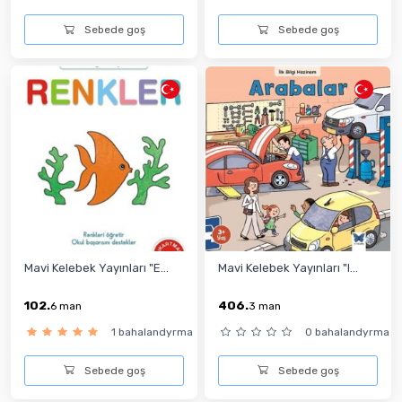
Sebede goş
Sebede goş
Mavi Kelebek Yayınları "E...
Mavi Kelebek Yayınları "I...
102.
406.
6
man
3
man
1 bahalandyrma
0 bahalandyrma
Sebede goş
Sebede goş