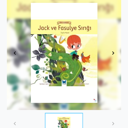
Item
1
of