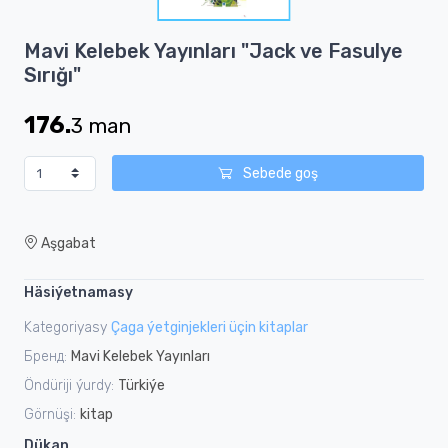
1
Item
Mavi Kelebek Yayınları "Jack ve Fasulye
1
Sırığı"
of
1
176.
3
man
Sebede goş
Aşgabat
Häsiýetnamasy
Kategoriyasy
Çagа ýetginjekleri üçin kitaplar
Бренд:
Mavi Kelebek Yayınları
Öndüriji ýurdy:
Türkiýe
Görnüşi:
kitap
Dükan