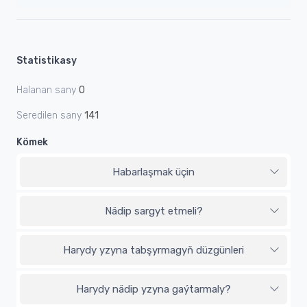
Statistikasy
Halanan sany
0
Seredilen sany
141
Kömek
Habarlaşmak üçin
Nädip sargyt etmeli?
Harydy yzyna tabşyrmagyň düzgünleri
Harydy nädip yzyna gaýtarmaly?