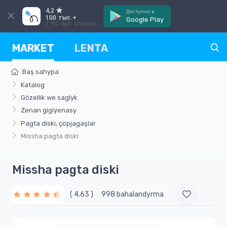
4,2
Доступно в
100 тыс.+
Google Play
1,92 тыс. отзыва
MARKET
LENTA
Baş sahypa
Katalog
Gözellik we saglyk
Zenan gigiýenasy
Pagta diski, çöpjagaşlar
Missha pagta diski
Missha pagta diski
( 4.63 )
998 bahalandyrma