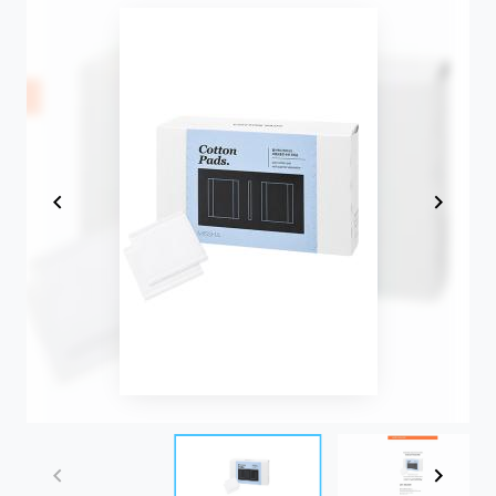
Item
1
of