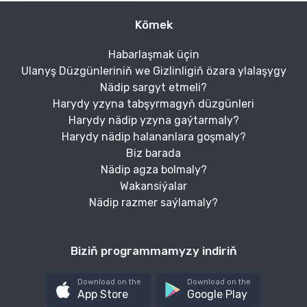
Kömek
Habarlaşmak üçin
Ulanyş Düzgünleriniň we Gizlinligiň özara ylalaşygy
Nädip sargyt etmeli?
Harydy yzyna tabşyrmagyň düzgünleri
Harydy nädip yzyna gaýtarmaly?
Harydy nädip halananlara goşmaly?
Biz barada
Nädip agza bolmaly?
Wakansiýalar
Nädip razmer saýlamaly?
Biziň programmamyzy indiriň
Download on the
Download on the
App Store
Google Play