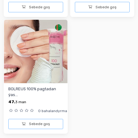
Sebede goş
Sebede goş
BOLREUS 100% pagtadan
ýas...
47.
3
man
0 bahalandyrma
Sebede goş