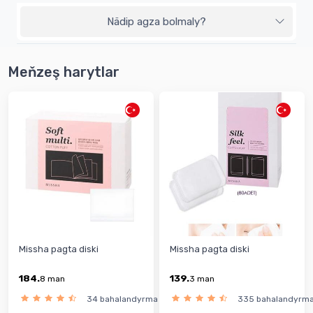
Nädip agza bolmaly?
Meňzeş harytlar
Missha pagta diski
Missha pagta diski
184.
139.
8
man
3
man
34 bahalandyrma
335 bahalandyrm