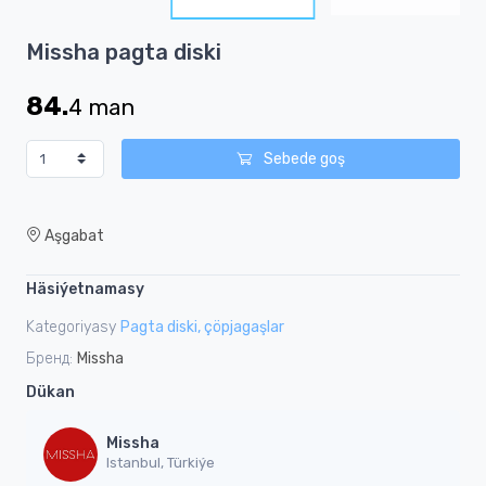
3
Item
Missha pagta diski
1
of
84.
4
man
3
Sebede goş
Aşgabat
Häsiýetnamasy
Kategoriyasy
Pagta diski, çöpjagaşlar
Бренд:
Missha
Dükan
Missha
Istanbul, Türkiýe