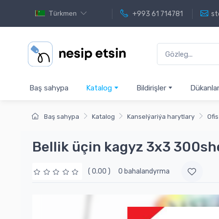
Türkmen
+993 61 714781
st
Baş sahypa
Katalog
Bildirişler
Dükanla
Baş sahypa
Katalog
Kanselýariýa harytlary
Ofis
Bellik üçin kagyz 3x3 300she
( 0.00 )
0 bahalandyrma