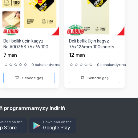
Deli bellik üçin kagyz
Deli bellik üçin kagyz
No.A00353 76x76 100
76x126mm 100sheets
sheets arkasy kle...
No.A00553 arkasy k...
7
12
man
man
0 bahalandyrma
0 bahalandyrma
Sebede goş
Sebede goş
iň programmamyzy indiriň
nload on the
Download on the
p Store
Google Play