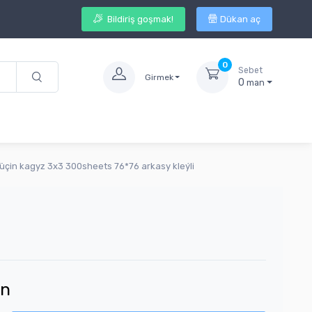
Bildiriş goşmak!
Dükan aç
0
Sebet
Girmek
0
man
k üçin kagyz 3x3 300sheets 76*76 arkasy kleýli
n