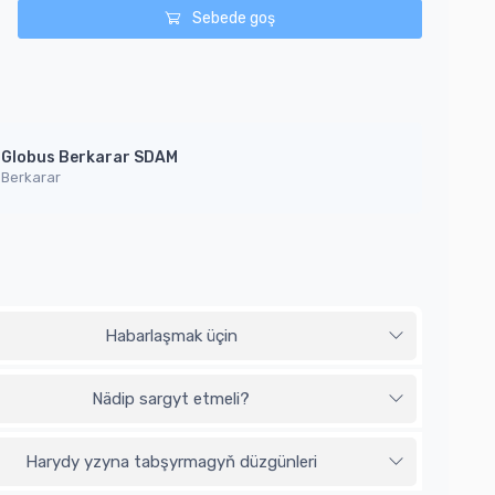
Sebede goş
Globus Berkarar SDAM
Berkarar
Habarlaşmak üçin
Nädip sargyt etmeli?
Harydy yzyna tabşyrmagyň düzgünleri