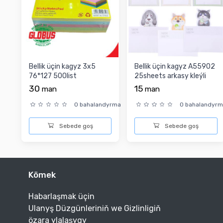
Bellik üçin kagyz 3x5
Bellik üçin kagyz A55902
76*127 500list
25sheets arkasy kleýli
30
15
man
man
0 bahalandyrma
0 bahalandyr
Sebede goş
Sebede goş
Kömek
Habarlaşmak üçin
Ulanyş Düzgünleriniň we Gizlinligiň
özara ylalaşygy