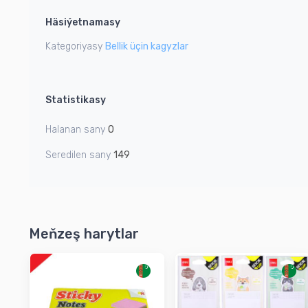
1
Häsiýetnamasy
of
3
Kategoriyasy
Bellik üçin kagyzlar
Statistikasy
Halanan sany
0
Seredilen sany
149
Meňzeş harytlar