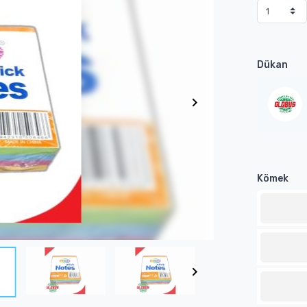
Dükan
Kömek