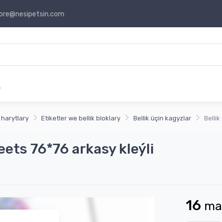
ore@nesipetsin.com
r
 harytlary
Etiketler we bellik bloklary
Bellik üçin kagyzlar
Belli
ets 76*76 arkasy kleýli
16
ma