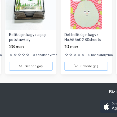
Bellik üçin kagyz agaç
Deli bellik üçin kagyz
potstawkaly
No.A55602 30sheets
arkasy kleýli
28
10
man
man
ma
0 bahalandyrma
0 bahalandyrma
Sebede goş
Sebede goş
Biz
Dow
Ap