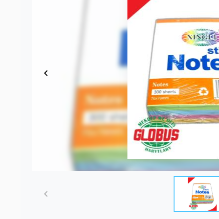
Item
1
of
3
Item