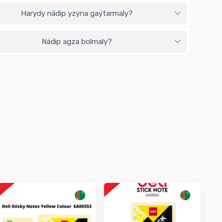
Harydy nädip yzyna gaýtarmaly?
Nädip agza bolmaly?