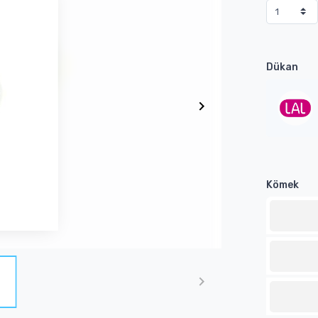
Dükan
Kömek