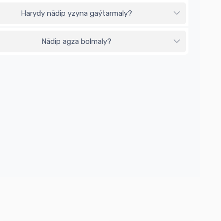
Harydy nädip yzyna gaýtarmaly?
Nädip agza bolmaly?