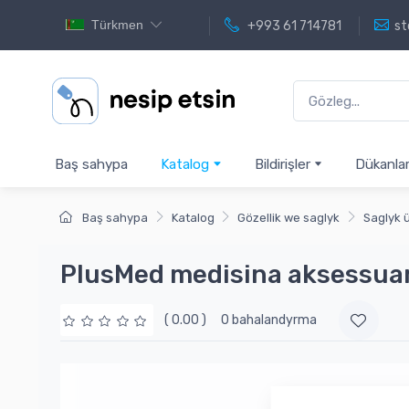
Türkmen
+993 61 714781
st
Baş sahypa
Katalog
Bildirişler
Dükanla
Baş sahypa
Katalog
Gözellik we saglyk
Saglyk 
PlusMed medisina aksessua
( 0.00 )
0 bahalandyrma