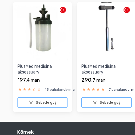
PlusMed medisina
PlusMed medisina
aksessuary
aksessuary
197.
290.
4
man
7
man
13 bahalandyrma
7 bahalandyrm
Sebede goş
Sebede goş
Kömek