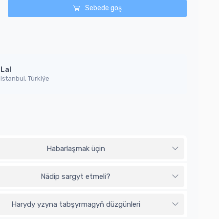
Sebede goş
Lal
Istanbul, Türkiýe
Habarlaşmak üçin
Nädip sargyt etmeli?
Harydy yzyna tabşyrmagyň düzgünleri