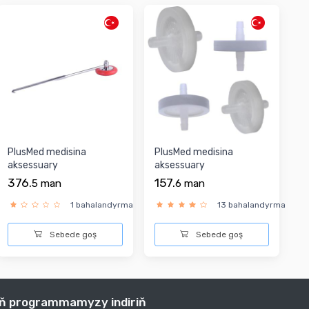
PlusMed medisina
PlusMed medisina
aksessuary
aksessuary
376.
157.
5
man
6
man
1 bahalandyrma
13 bahalandyrma
Sebede goş
Sebede goş
iň programmamyzy indiriň