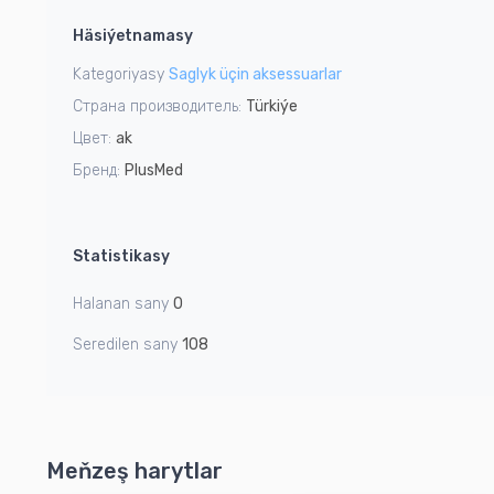
1
Häsiýetnamasy
of
1
Kategoriyasy
Saglyk üçin aksessuarlar
Страна производитель:
Türkiýe
Цвет:
ak
Бренд:
PlusMed
Statistikasy
Halanan sany
0
Seredilen sany
108
Meňzeş harytlar