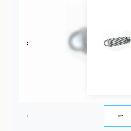
Item
1
of
1
Item