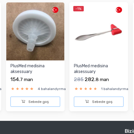
-1%
PlusMed medisina
PlusMed medisina
aksessuary
aksessuary
154.
285
282.
7
man
8
man
a
4 bahalandyrma
1 bahalandyrma
Sebede goş
Sebede goş
Biz