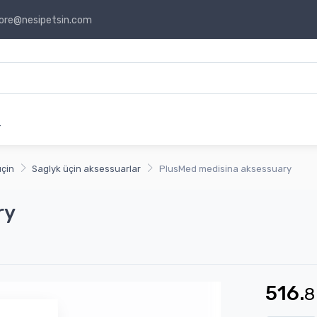
ore@nesipetsin.com
r
üçin
Saglyk üçin aksessuarlar
PlusMed medisina aksessuary
ry
516.
8