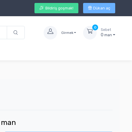
Bildiriş goşmak!
Dükan aç
0
Sebet
Girmek
0
man
man