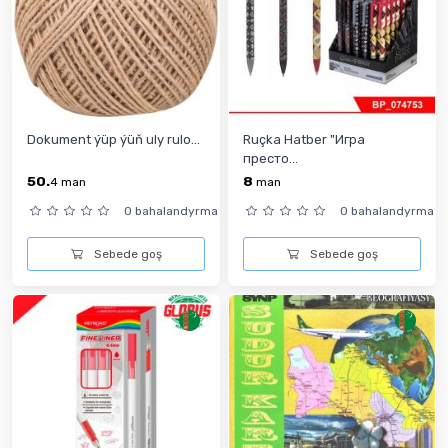
Dokument ýüp ýüň uly rulo...
Ruçka Hatber "Игра
престо...
50.
8
4
man
man
0 bahalandyrma
0 bahalandyrma
Sebede goş
Sebede goş