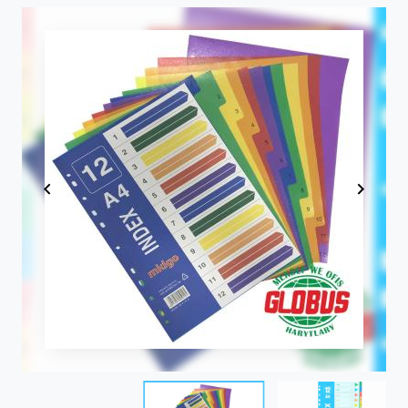
Item
1