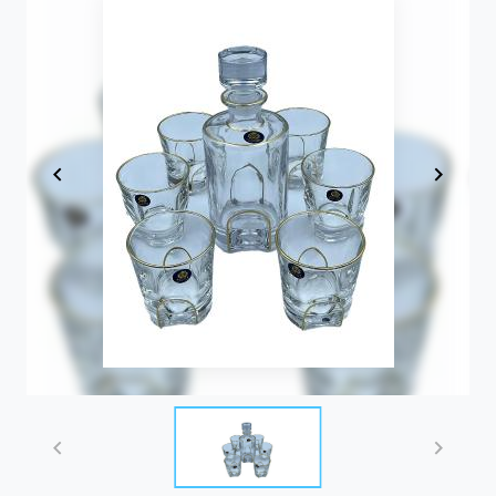
Item
1
of
1