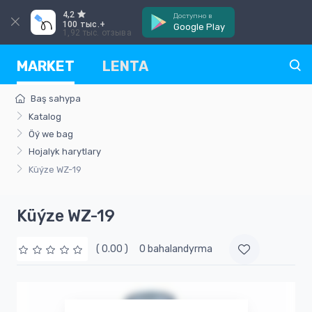
4,2
Доступно в
100 тыс.+
Google Play
1,92 тыс. отзыва
MARKET
LENTA
Baş sahypa
Katalog
Öý we bag
Hojalyk harytlary
Küýze WZ-19
Küýze WZ-19
( 0.00 )
0 bahalandyrma