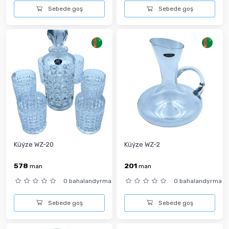
Sebede goş
Sebede goş
Küýze WZ-20
Küýze WZ-2
578
201
man
man
0 bahalandyrma
0 bahalandyrma
Sebede goş
Sebede goş