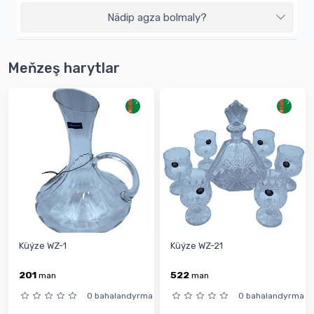
Nädip agza bolmaly?
Meňzeş harytlar
Küýze WZ-1
Küýze WZ-21
201
522
man
man
0 bahalandyrma
0 bahalandyrma