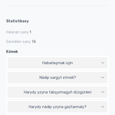
Statistikasy
Halanan sany
1
Seredilen sany
76
Kömek
Habarlaşmak üçin
Nädip sargyt etmeli?
Harydy yzyna tabşyrmagyň düzgünleri
Harydy nädip yzyna gaýtarmaly?