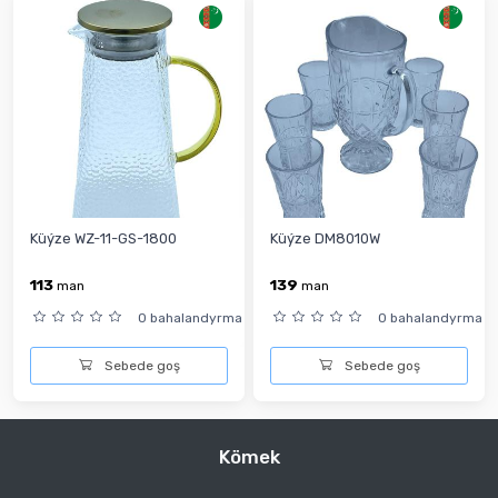
Küýze WZ-11-GS-1800
Küýze DM8010W
113
139
man
man
0 bahalandyrma
0 bahalandyrma
Sebede goş
Sebede goş
Kömek