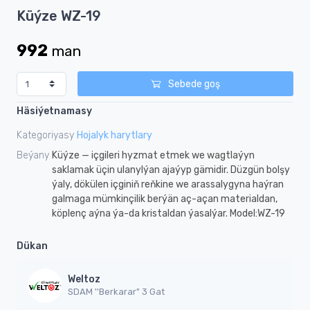
Item
Küýze WZ-19
1
of
992
man
1
Sebede goş
Häsiýetnamasy
Kategoriyasy
Hojalyk harytlary
Beýany
Küýze — içgileri hyzmat etmek we wagtlaýyn
saklamak üçin ulanylýan ajaýyp gämidir. Düzgün bolşy
ýaly, dökülen içginiň reňkine we arassalygyna haýran
galmaga mümkinçilik berýän aç-açan materialdan,
köplenç aýna ýa-da kristaldan ýasalýar. Model:WZ-19
Dükan
Weltoz
SDAM ''Berkarar" 3 Gat