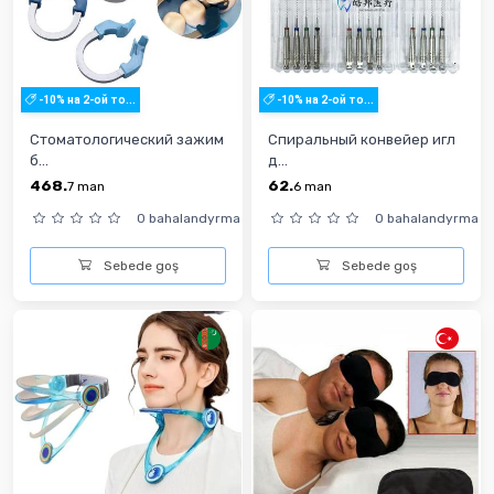
-10% на 2-ой то...
-10% на 2-ой то...
Стоматологический зажим
Спиральный конвейер игл
б...
д...
468.
62.
7
man
6
man
0 bahalandyrma
0 bahalandyrma
Sebede goş
Sebede goş