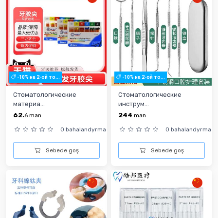
-10% на 2-ой то...
-10% на 2-ой то...
Стоматологические
Стоматологические
материа...
инструм...
62.
244
6
man
man
0 bahalandyrma
0 bahalandyrma
Sebede goş
Sebede goş