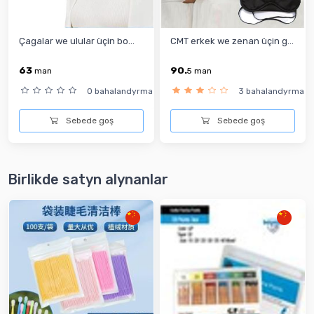
Çagalar we ulular üçin bo...
CMT erkek we zenan üçin g...
63
90.
man
5
man
0 bahalandyrma
3 bahalandyrma
Sebede goş
Sebede goş
Birlikde satyn alynanlar