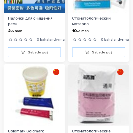
Палочки для очищения
Стоматологический
ресн...
материа...
2.
10.
5
man
3
man
0 bahalandyrma
0 bahalandyrma
Sebede goş
Sebede goş
Goldmark Goldmark
Стоматологические