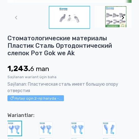
Item
1
of
5
Item
Стоматологические материалы
1
Пластик Сталь Ортодонтический
of
слепок Рот Gok we Ak
5
1,243.
6
man
Saýlanan wariant üçin baha
Saýlanan: Пластическая сталь имеет большую опору
отверстия
Hytaý üçin 2-nji haryda -...
Wariantlar: