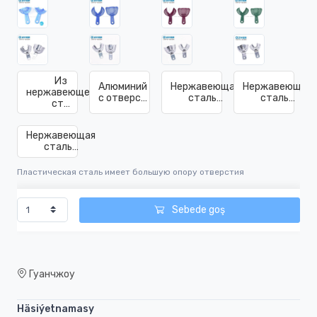
Из
Алюминий
Нержавеющая
Нержавеющая
нержавеющей
с отверс…
сталь…
сталь…
ст…
Нержавеющая
сталь…
Пластическая сталь имеет большую опору отверстия
Sebede goş
Гуанчжоу
Häsiýetnamasy