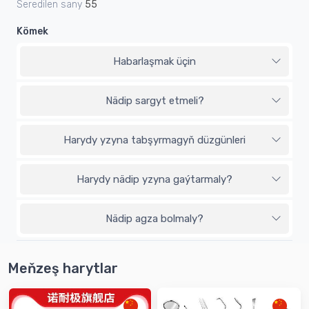
Seredilen sany
55
Kömek
Habarlaşmak üçin
Nädip sargyt etmeli?
Harydy yzyna tabşyrmagyň düzgünleri
Harydy nädip yzyna gaýtarmaly?
Nädip agza bolmaly?
Meňzeş harytlar