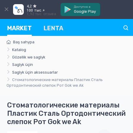
4,2
Доступно в
100 тыс.+
Google Play
1,92 тыс. отзыва
MARKET
LENTA
Baş sahypa
Katalog
Gözellik we saglyk
Saglyk üçin
Saglyk üçin aksessuarlar
Стоматологические материалы Пластик Сталь
Ортодонтический слепок Рот Gok we Ak
Стоматологические материалы
Пластик Сталь Ортодонтический
слепок Рот Gok we Ak