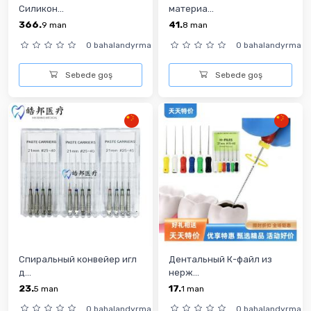
Силикон...
материа...
366.
41.
9
man
8
man
0 bahalandyrma
0 bahalandyrma
Sebede goş
Sebede goş
Спиральный конвейер игл
Дентальный К-файл из
д...
нерж...
23.
17.
5
man
1
man
0 bahalandyrma
0 bahalandyrma