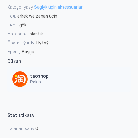
Kategoriyasy
Saglyk üçin aksessuarlar
Пол:
erkek we zenan üçin
Цвет:
gök
Материал:
plastik
Öndüriji ýurdy:
Hytaý
Бренд:
Başga
Dükan
taoshop
Pekin
Statistikasy
Halanan sany
0