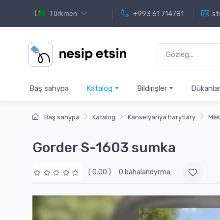
Türkmen
+993 61 714781
st
Baş sahypa
Katalog
Bildirişler
Dükanla
Baş sahypa
Katalog
Kanselýariýa harytlary
Mek
Gorder S-1603 sumka
( 0.00 )
0 bahalandyrma