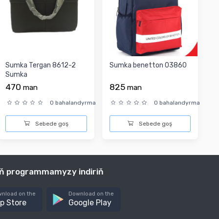
Sumka Tergan 8612-2
Sumka benetton 03860
Sumka
470
825
man
man
0 bahalandyrma
0 bahalandyrma
Sebede goş
Sebede goş
iň programmamyzy indiriň
nload on the
Download on the
p Store
Google Play