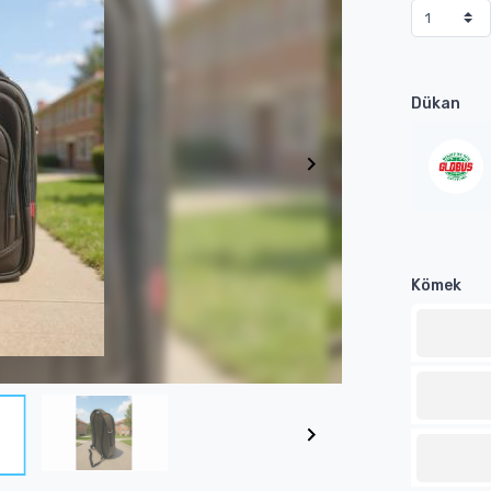
Dükan
Kömek