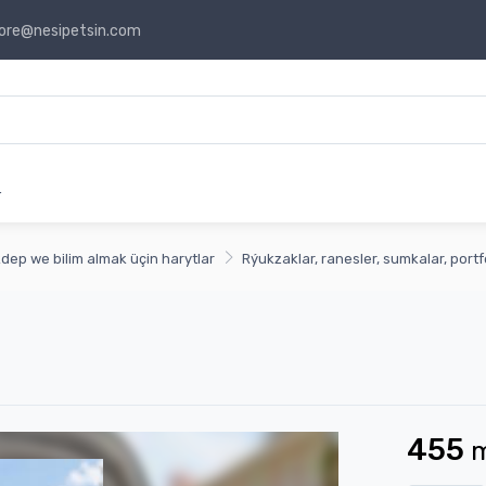
ore@nesipetsin.com
r
dep we bilim almak üçin harytlar
Rýukzaklar, ranesler, sumkalar, portf
455