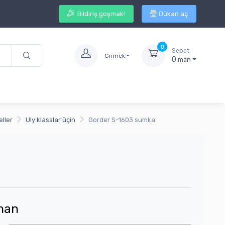
Bildiriş goşmak!
Dükan aç
0
Sebet
Girmek
0
man
eller
Uly klasslar üçin
Gorder S-1603 sumka
man