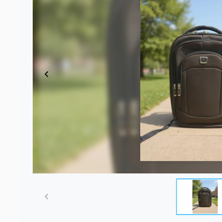
Item
1
of
2
Item