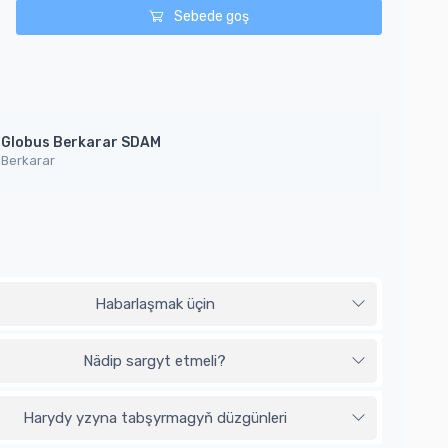
Sebede goş
Globus Berkarar SDAM
Berkarar
Habarlaşmak üçin
Nädip sargyt etmeli?
Harydy yzyna tabşyrmagyň düzgünleri