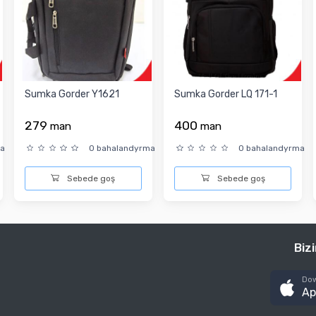
Sumka Gorder Y1621
Sumka Gorder LQ 171-1
279
400
man
man
ma
0 bahalandyrma
0 bahalandyrma
Sebede goş
Sebede goş
Biz
Dow
Ap