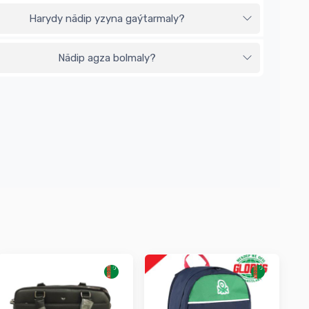
Harydy nädip yzyna gaýtarmaly?
Nädip agza bolmaly?