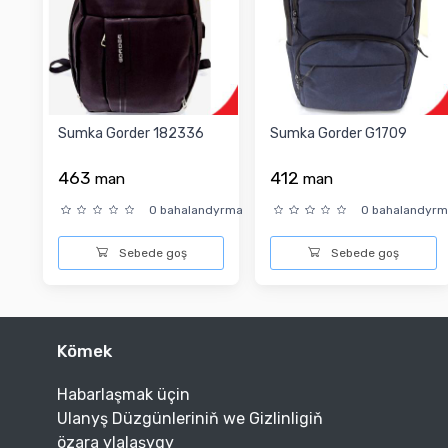
Sumka Gorder 182336
Sumka Gorder G1709
463
412
man
man
0 bahalandyrma
0 bahalandyr
Sebede goş
Sebede goş
Kömek
Habarlaşmak üçin
Ulanyş Düzgünleriniň we Gizlinligiň
özara ylalaşygy