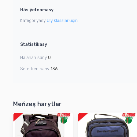
1
Häsiýetnamasy
of
2
Kategoriyasy
Uly klasslar üçin
Statistikasy
Halanan sany
0
Seredilen sany
136
Meňzeş harytlar