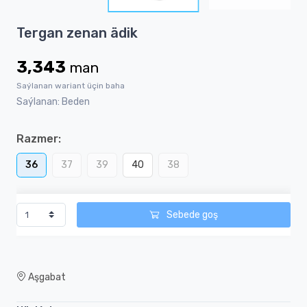
4
Item
Tergan zenan ädik
1
of
3,343
man
4
Saýlanan wariant üçin baha
Saýlanan: Beden
Razmer:
36
37
39
40
38
Sebede goş
Aşgabat