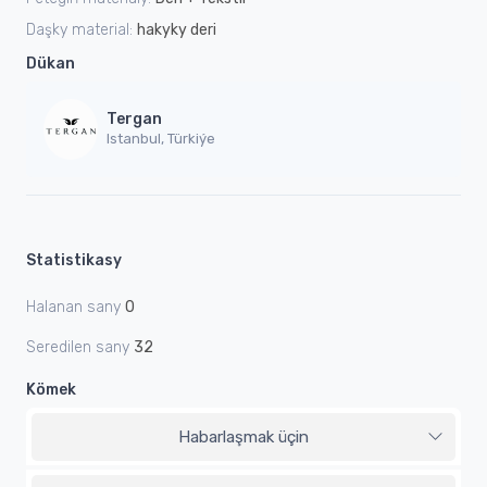
Daşky material:
hakyky deri
Dükan
Tergan
Istanbul, Türkiýe
Statistikasy
Halanan sany
0
Seredilen sany
32
Kömek
Habarlaşmak üçin