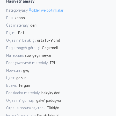
Häsiýetnamasy
Kategoriyasy
Ädikler we botinkalar
Пол:
zenan
Üst materialy:
deri
Biçimi:
Bot
Ökjesiniň beýikligi:
orta (5-9 cm)
Baglamagyň görnüşi:
Geçirmeli
Материал:
suw geçirmeýär
Podoşwasynyň materialy:
TPU
Möwsüm:
gyş
Цвет:
goňur
Бренд:
Tergan
Podkladka materialy:
hakyky deri
Ökjesiniň görnüşi:
galyň padoşwa
Страна производитель:
Türkiýe
Petegiň materialy:
Deri + Tekstil