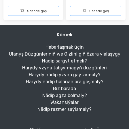
Sebede goş
Sebede goş
Kömek
Habarlaşmak üçin
Ulanyş Düzgünleriniň we Gizlinligiň özara ylalaşygy
Nädip sargyt etmeli?
Harydy yzyna tabşyrmagyň düzgünleri
Harydy nädip yzyna gaýtarmaly?
Harydy nädip halananlara goşmaly?
Biz barada
Nädip agza bolmaly?
Wakansiýalar
Nädip razmer saýlamaly?