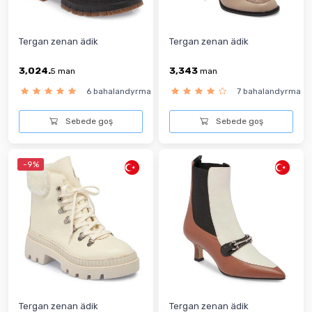
Tergan zenan ädik
Tergan zenan ädik
3,024.
3,343
5
man
man
6 bahalandyrma
7 bahalandyrma
Sebede goş
Sebede goş
-9%
Tergan zenan ädik
Tergan zenan ädik