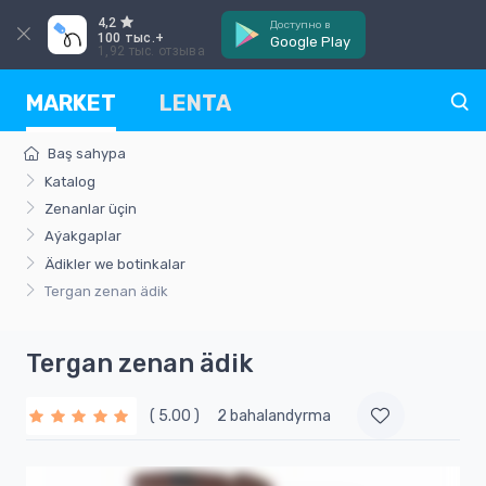
4,2
Доступно в
100 тыс.+
Google Play
1,92 тыс. отзыва
MARKET
LENTA
Baş sahypa
Katalog
Zenanlar üçin
Aýakgaplar
Ädikler we botinkalar
Tergan zenan ädik
Tergan zenan ädik
( 5.00 )
2 bahalandyrma