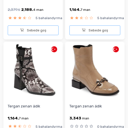
2,379.
2,188.
1,164.
5
4
man
7
man
5 bahalandyrma
5 bahalandyrma
Sebede goş
Sebede goş
Tergan zenan ädik
Tergan zenan ädik
1,164.
3,343
7
man
man
5 bahalandyrma
0 bahalandyrma