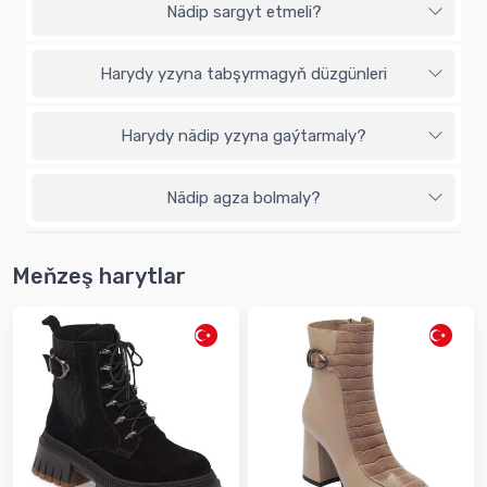
Nädip sargyt etmeli?
Harydy yzyna tabşyrmagyň düzgünleri
Harydy nädip yzyna gaýtarmaly?
Nädip agza bolmaly?
Meňzeş harytlar