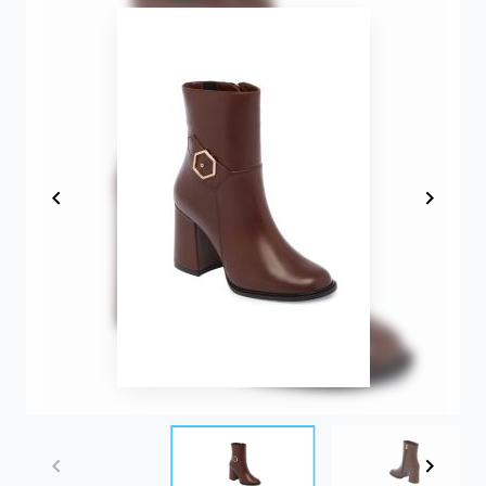
Item
1
of