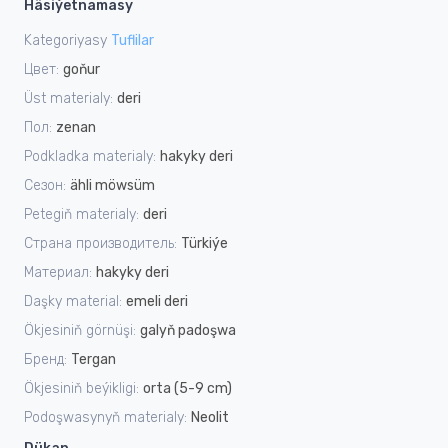
Häsiýetnamasy
Kategoriyasy
Tuflilar
Цвет:
goňur
Üst materialy:
deri
Пол:
zenan
Podkladka materialy:
hakyky deri
Сезон:
ähli möwsüm
Petegiň materialy:
deri
Страна производитель:
Türkiýe
Материал:
hakyky deri
Daşky material:
emeli deri
Ökjesiniň görnüşi:
galyň padoşwa
Бренд:
Tergan
Ökjesiniň beýikligi:
orta (5-9 cm)
Podoşwasynyň materialy:
Neolit