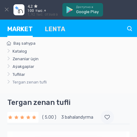
4,2
Доступно в
100 тыс.+
Google Play
1,92 тыс. отзыва
MARKET
LENTA
Baş sahypa
Katalog
Zenanlar üçin
Aýakgaplar
Tuflilar
Tergan zenan tufli
Tergan zenan tufli
( 5.00 )
3 bahalandyrma