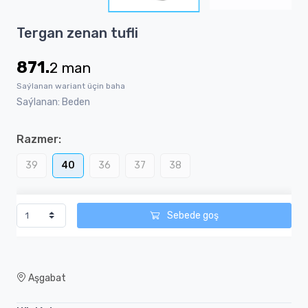
4
Item
Tergan zenan tufli
1
of
871.
2
man
4
Saýlanan wariant üçin baha
Saýlanan: Beden
Razmer:
39
40
36
37
38
Sebede goş
Aşgabat