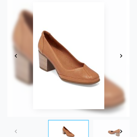
Item
1
of