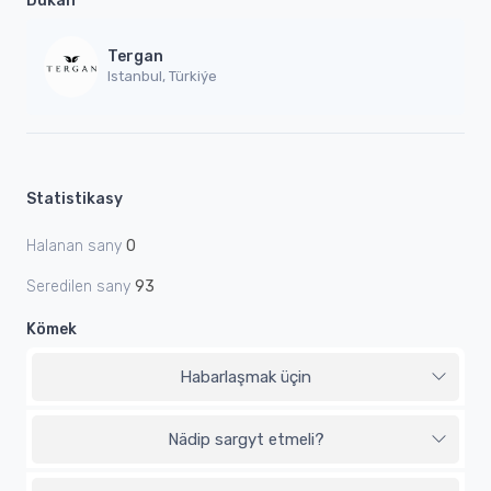
Dükan
Tergan
Istanbul, Türkiýe
Statistikasy
Halanan sany
0
Seredilen sany
93
Kömek
Habarlaşmak üçin
Nädip sargyt etmeli?