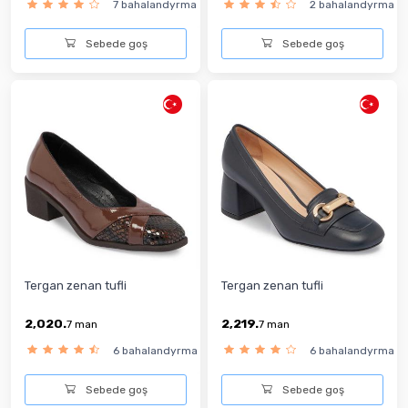
7 bahalandyrma
2 bahalandyrma
Sebede goş
Sebede goş
Tergan zenan tufli
Tergan zenan tufli
2,020.
2,219.
7
man
7
man
6 bahalandyrma
6 bahalandyrma
Sebede goş
Sebede goş