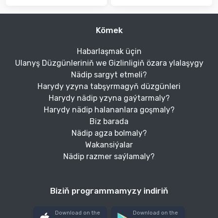
Kömek
Habarlaşmak üçin
Ulanyş Düzgünleriniň we Gizlinligiň özara ylalaşygy
Nädip sargyt etmeli?
Harydy yzyna tabşyrmagyň düzgünleri
Harydy nädip yzyna gaýtarmaly?
Harydy nädip halananlara goşmaly?
Biz barada
Nädip agza bolmaly?
Wakansiýalar
Nädip razmer saýlamaly?
Biziň programmamyzy indiriň
Download on the
Download on the