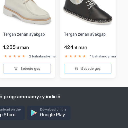
Tergan zenan aýakgap
Tergan zenan aýakgap
1,235.
424.
3
man
8
man
2 bahalandyrma
1 bahalandyrma
Sebede goş
Sebede goş
iň programmamyzy indiriň
nload on the
Download on the
p Store
Google Play