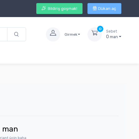
Bildiriş goşmak!
Dükan aç
0
Sebet
Girmek
0
man
4
man
riant üçin baha