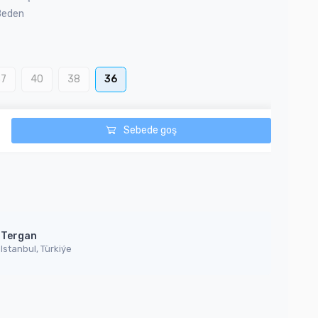
Beden
37
40
38
36
Sebede goş
Tergan
Istanbul, Türkiýe