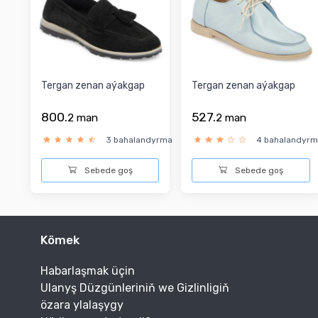
Tergan zenan aýakgap
Tergan zenan aýakgap
800.
527.
2
man
2
man
3 bahalandyrma
4 bahalandyr
Sebede goş
Sebede goş
Kömek
Habarlaşmak üçin
Ulanyş Düzgünleriniň we Gizlinligiň
özara ylalaşygy