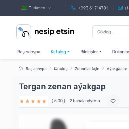
Türkmen
+993 61 714781
st
Baş sahypa
Katalog
Bildirişler
Dükanla
Baş sahypa
Katalog
Zenanlar üçin
Aýakgaplar
Tergan zenan aýakgap
( 5.00 )
2 bahalandyrma