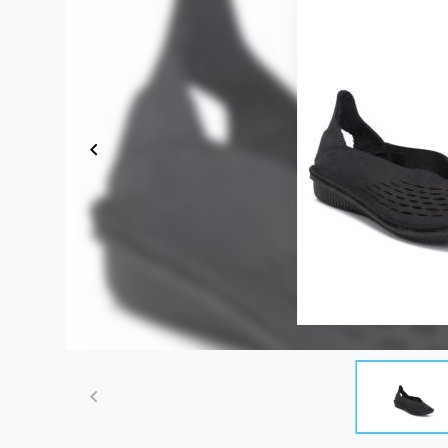
Item
1
of
4
Item