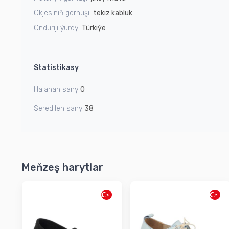
Ökjesiniň görnüşi:
tekiz kabluk
Öndüriji ýurdy:
Türkiýe
Statistikasy
Halanan sany
0
Seredilen sany
38
Meňzeş harytlar