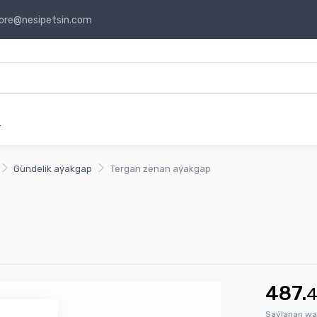
ore@nesipetsin.com
r
Gündelik aýakgap
Tergan zenan aýakgap
487.
Saýlanan wa