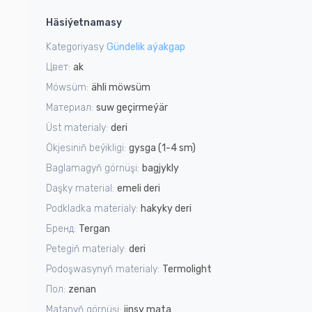
1
Häsiýetnamasy
of
4
Kategoriyasy
Gündelik aýakgap
Цвет:
ak
Möwsüm:
ähli möwsüm
Материал:
suw geçirmeýär
Üst materialy:
deri
Ökjesiniň beýikligi:
gysga (1-4 sm)
Baglamagyň görnüşi:
bagjykly
Daşky material:
emeli deri
Podkladka materialy:
hakyky deri
Бренд:
Tergan
Petegiň materialy:
deri
Podoşwasynyň materialy:
Termolight
Пол:
zenan
Matanyň görnüşi:
jinsy mata