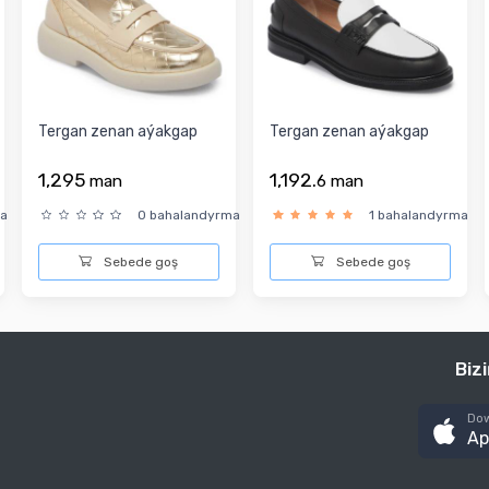
Tergan zenan aýakgap
Tergan zenan aýakgap
1,295
1,192.
man
6
man
ma
0 bahalandyrma
1 bahalandyrma
Sebede goş
Sebede goş
Biz
Dow
Ap