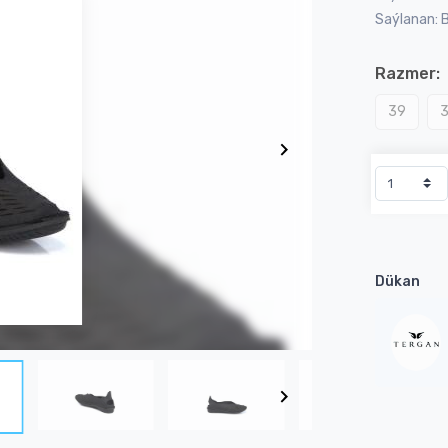
Saýlanan: 
Razmer:
39
Dükan