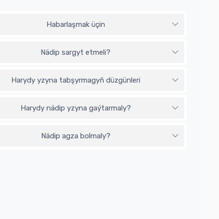
Habarlaşmak üçin
Nädip sargyt etmeli?
Harydy yzyna tabşyrmagyň düzgünleri
Harydy nädip yzyna gaýtarmaly?
Nädip agza bolmaly?