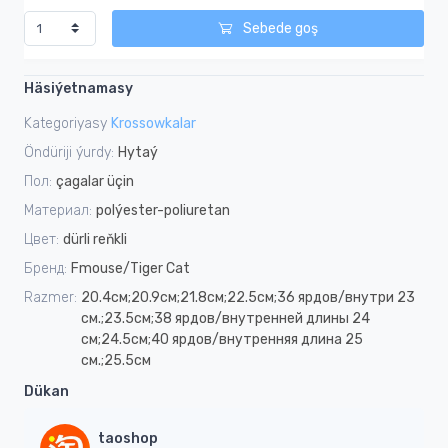
Sebede goş
Häsiýetnamasy
Kategoriyasy
Krossowkalar
Öndüriji ýurdy:
Hytaý
Пол:
çagalar üçin
Материал:
polýester-poliuretan
Цвет:
dürli reňkli
Бренд:
Fmouse/Tiger Cat
Razmer:
20.4см;20.9см;21.8см;22.5см;36 ярдов/внутри 23
см.;23.5см;38 ярдов/внутренней длины 24
см;24.5см;40 ярдов/внутренняя длина 25
см.;25.5см
Dükan
taoshop