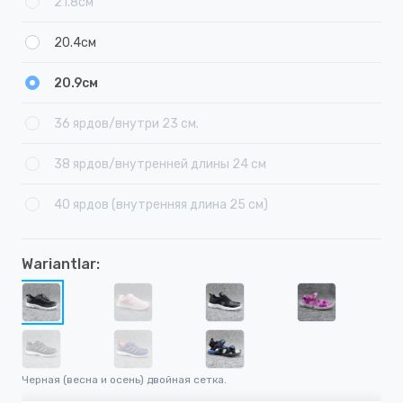
21.8см
20.4см
20.9см
36 ярдов/внутри 23 см.
38 ярдов/внутренней длины 24 см
40 ярдов (внутренняя длина 25 см)
Wariantlar:
Черная (весна и осень) двойная сетка.