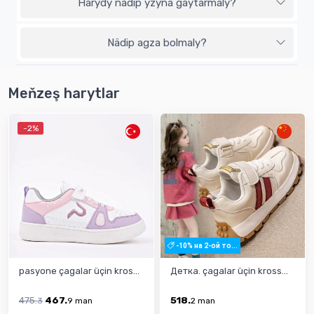
Harydy nädip yzyna gaýtarmaly?
Nädip agza bolmaly?
Meňzeş harytlar
-2%
-10% на 2-ой то...
pasyone çagalar üçin kros...
Детка. çagalar üçin kross...
475.
467.
518.
3
9
man
2
man