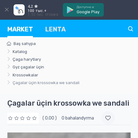
4,2
Доступно в
100 тыс.+
Google Play
1,92 тыс. отзыва
MARKET
LENTA
Baş sahypa
Katalog
Çaga harytlary
Gyz çagalar üçin
Krossowkalar
Çagalar üçin krossowka we sandali
Çagalar üçin krossowka we sandali
( 0.00 )
0 bahalandyrma