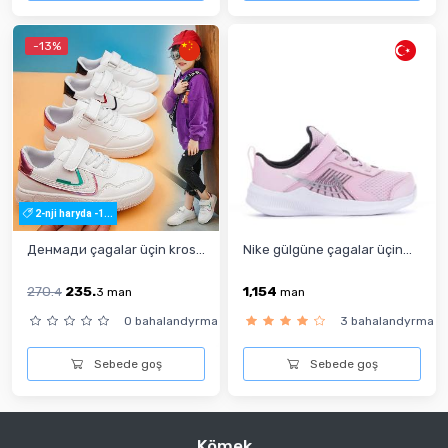
-13%
2-nji haryda -1...
Денмади çagalar üçin kros...
Nike gülgüne çagalar üçin...
270.
235.
1,154
4
3
man
man
0 bahalandyrma
3 bahalandyrma
Sebede goş
Sebede goş
Kömek