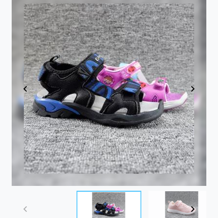
Item
1
of