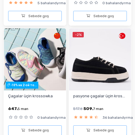
5 bahalandyrma
0 bahalandyrma
Sebede goş
Sebede goş
-2%
-10% на 2-ой то...
Çagalar üçin krossowka
pasyone çagalar üçin kros...
647.
517.
509.
5
man
8
7
man
0 bahalandyrma
36 bahalandyrma
Sebede goş
Sebede goş