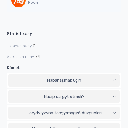
Pekin
Statistikasy
Halanan sany
0
Seredilen sany
74
Kömek
Habarlaşmak üçin
Nädip sargyt etmeli?
Harydy yzyna tabşyrmagyň düzgünleri