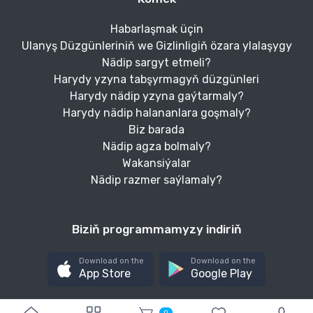
Habarlaşmak üçin
Ulanyş Düzgünleriniň we Gizlinligiň özara ylalaşygy
Nädip sargyt etmeli?
Harydy yzyna tabşyrmagyň düzgünleri
Harydy nädip yzyna gaýtarmaly?
Harydy nädip halananlara goşmaly?
Biz barada
Nädip agza bolmaly?
Wakansiýalar
Nädip razmer saýlamaly?
Biziň programmamyzy indiriň
Download on the
Download on the
App Store
Google Play
0