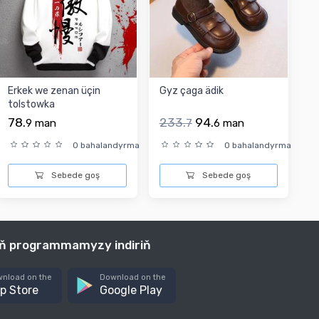
Erkek we zenan üçin
Gyz çaga ädik
tolstowka
78.
233.
94.
9
man
7
6
man
0 bahalandyrma
0 bahalandyrma
Sebede goş
Sebede goş
iň programmamyzy indiriň
nload on the
Download on the
p Store
Google Play