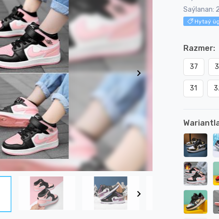
Saýlanan: 
Hytaý üç
Razmer:
37
31
3
Wariantla