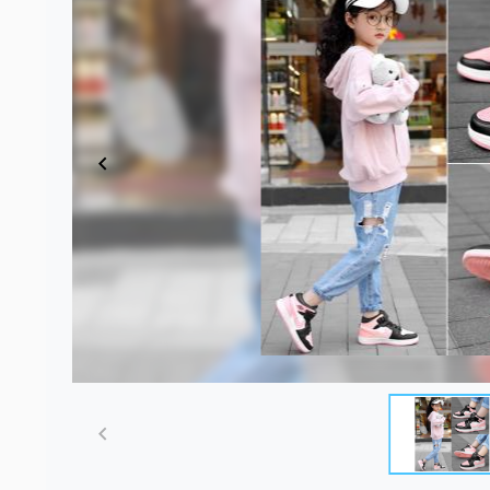
Item
1
of
5
Item