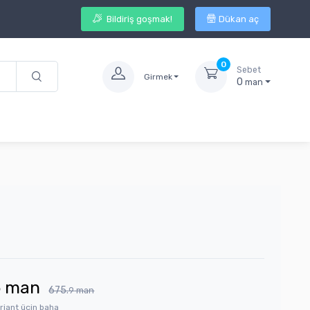
Bildiriş goşmak!
Dükan aç
0
Sebet
Girmek
0
man
6
man
675.
9
man
riant üçin baha