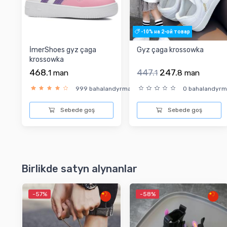
-10% на 2-ой товар
İmerShoes gyz çaga
Gyz çaga krossowka
krossowka
468.
447.
247.
1
man
1
8
man
999 bahalandyrma
0 bahalandyr
Sebede goş
Sebede goş
Birlikde satyn alynanlar
-57%
-58%