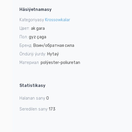
1
Häsiýetnamasy
of
5
Kategoriyasy
Krossowkalar
Цвет:
ak gara
Пол:
gyz çaga
Бренд:
Воин/обратная сила
Öndüriji ýurdy:
Hytaý
Материал:
polýester-poliuretan
Statistikasy
Halanan sany
0
Seredilen sany
173