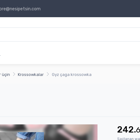
ore@nesipetsin.com
r
 üçin
Krossowkalar
Gyz çaga krossowka
242.
Saýlanan wa