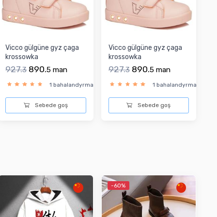
Vicco gülgüne gyz çaga
Vicco gülgüne gyz çaga
krossowka
krossowka
927.
890.
927.
890.
3
5
man
3
5
man
1 bahalandyrma
1 bahalandyrma
Sebede goş
Sebede goş
-60%