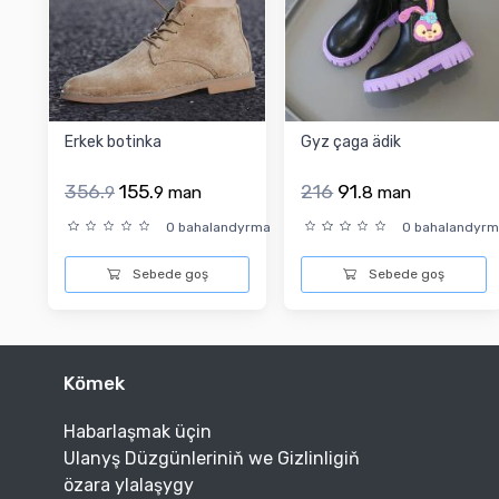
Erkek botinka
Gyz çaga ädik
356.
155.
216
91.
9
9
man
8
man
0 bahalandyrma
0 bahalandyr
Sebede goş
Sebede goş
Kömek
Habarlaşmak üçin
Ulanyş Düzgünleriniň we Gizlinligiň
özara ylalaşygy