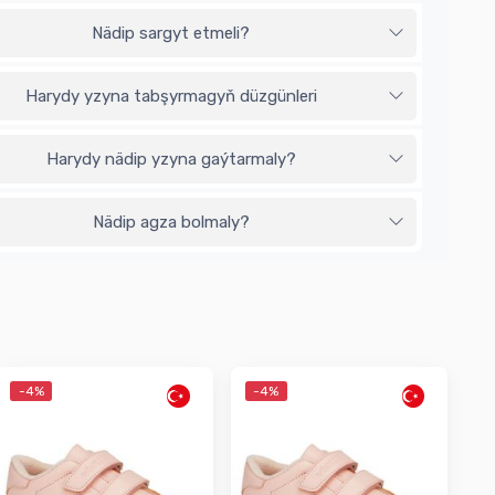
Nädip sargyt etmeli?
Harydy yzyna tabşyrmagyň düzgünleri
Harydy nädip yzyna gaýtarmaly?
Nädip agza bolmaly?
-4%
-4%