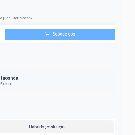
а [Большой хлопок]
Sebede goş
taoshop
Pekin
Habarlaşmak üçin