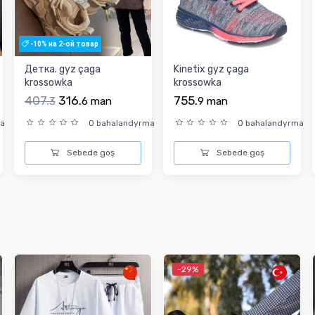
-10% на 2-ой товар
Детка. gyz çaga
Kinetix gyz çaga
krossowka
krossowka
407.
316.
755.
3
6
man
9
man
ma
0 bahalandyrma
0 bahalandyrma
Sebede goş
Sebede goş
-29%