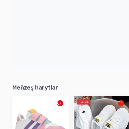
Meňzeş harytlar
-45%