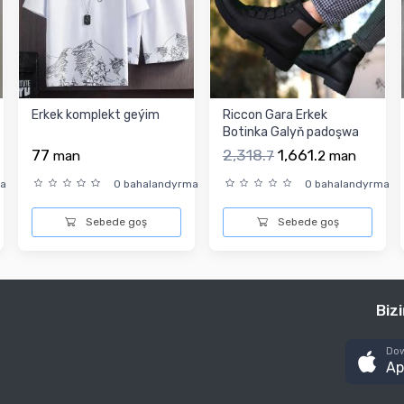
Erkek komplekt geýim
Riccon Gara Erkek
Botinka Galyň padoşwa
Gysga (1- 4 sm)
77
2,318.
1,661.
man
7
2
man
ma
0 bahalandyrma
0 bahalandyrma
Sebede goş
Sebede goş
Biz
Dow
Ap