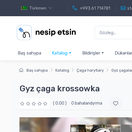
Türkmen
+993 61 714781
st
Baş sahypa
Katalog
Bildirişler
Dükanla
Baş sahypa
Katalog
Çaga harytlary
Gyz çagalar
Gyz çaga krossowka
( 0.00 )
0 bahalandyrma