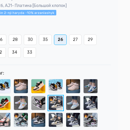
26, AJ1- Платина [Большой хлопок]
in 2-nji haryda -10% arzanlashyk
36
28
30
35
26
27
29
2
34
33
r: