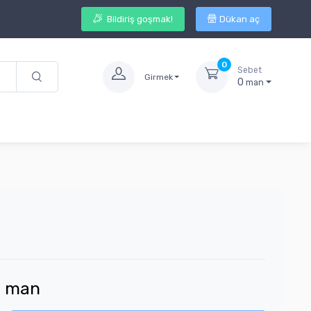
Bildiriş goşmak!
Dükan aç
0
Sebet
Girmek
0
man
4
man