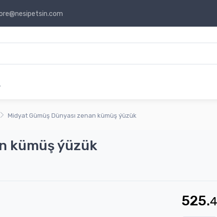
ore@nesipetsin.com
r
Midyat Gümüş Dünyası zenan kümüş ýüzük
an kümüş ýüzük
525.