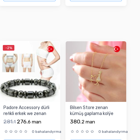
-2%
Padore Accessory dürli
Bilsen Store zenan
reňkli erkek we zenan
kümüş gaplama kolýe
üçin braslet
281.
276.
380.
1
6
man
2
man
0 bahalandyrma
0 bahalandyrma