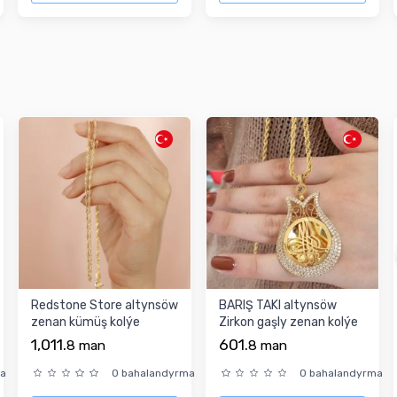
Redstone Store altynsöw
BARIŞ TAKI altynsöw
zenan kümüş kolýe
Zirkon gaşly zenan kolýe
1,011.
601.
8
man
8
man
ma
0 bahalandyrma
0 bahalandyrma