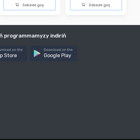
Sebede goş
Sebede goş
iň programmamyzy indiriň
nload on the
Download on the
p Store
Google Play