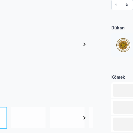
Dükan
Kömek