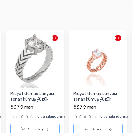
Midyat Gümüş Dünyası
Midyat Gümüş Dünyası
zenan kümüş ýüzük
zenan kümüş ýüzük
537.
537.
9
man
9
man
a
0 bahalandyrma
0 bahalandyrma
Sebede goş
Sebede goş