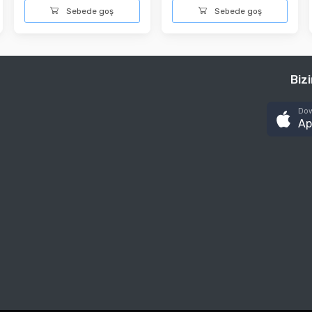
Sebede goş
Sebede goş
Biz
Dow
Ap