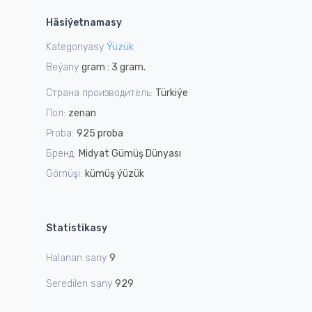
1
Häsiýetnamasy
of
4
Kategoriyasy
Ýüzük
Beýany
gram : 3 gram.
Страна производитель:
Türkiýe
Пол:
zenan
Proba:
925 proba
Бренд:
Midyat Gümüş Dünyası
Görnüşi:
kümüş ýüzük
Statistikasy
Halanan sany
9
Seredilen sany
929