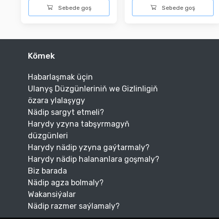
Sebede goş
Sebede goş
Kömek
Habarlaşmak üçin
Ulanyş Düzgünleriniň we Gizlinligiň
özara ylalaşygy
Nädip sargyt etmeli?
Harydy yzyna tabşyrmagyň
düzgünleri
Harydy nädip yzyna gaýtarmaly?
Harydy nädip halananlara goşmaly?
Biz barada
Nädip agza bolmaly?
Wakansiýalar
Nädip razmer saýlamaly?