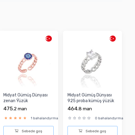
Midyat Gümüş Dünyası
Midyat Gümüş Dünyası
zenan Ýüzük
925 proba kümüş ýüzük
475.
464.
2
man
8
man
1 bahalandyrma
0 bahalandyrma
Sebede goş
Sebede goş