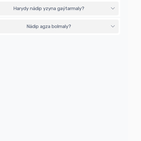
Harydy nädip yzyna gaýtarmaly?
Nädip agza bolmaly?