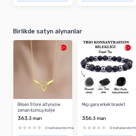
Birlikde satyn alynanlar
Bilsen Store altynsöw
Mıçı gara erkek braslet
zenan kümüş kolýe
363.
356.
3
man
3
man
0 bahalandyrma
0 bahalandyr