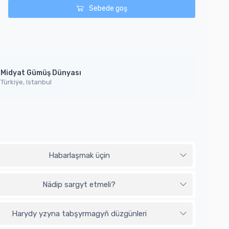
Sebede goş
Midyat Gümüş Dünyası
Türkiýe, Istanbul
Habarlaşmak üçin
Nädip sargyt etmeli?
Harydy yzyna tabşyrmagyň düzgünleri