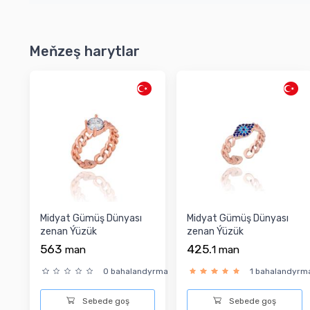
Meňzeş harytlar
Midyat Gümüş Dünyası
Midyat Gümüş Dünyası
zenan Ýüzük
zenan Ýüzük
563
425.
man
1
man
0 bahalandyrma
1 bahalandyrm
Sebede goş
Sebede goş