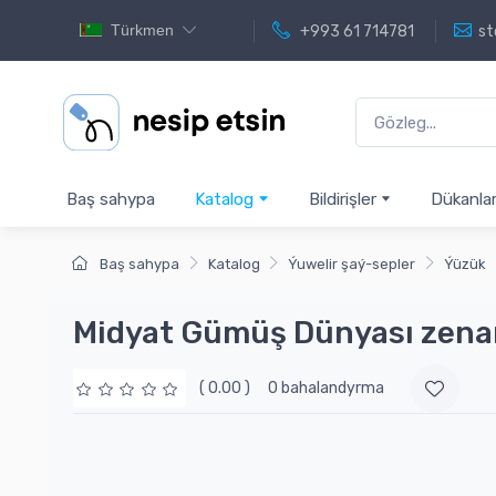
Türkmen
+993 61 714781
st
Baş sahypa
Katalog
Bildirişler
Dükanla
Baş sahypa
Katalog
Ýuwelir şaý-sepler
Ýüzük
Midyat Gümüş Dünyası zen
( 0.00 )
0 bahalandyrma