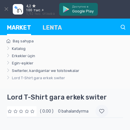
4,2
Доступно в
100 тыс.+
Google Play
1,92 тыс. отзыва
MARKET
LENTA
Baş sahypa
Katalog
Erkekler üçin
Egin-eşikler
Switerler, kardiganlar we tolstowkalar
Lord T-Shirt gara erkek switer
Lord T-Shirt gara erkek switer
( 0.00 )
0 bahalandyrma