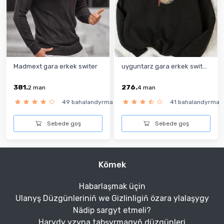
Madmext gara erkek switer
uyguntarz gara erkek swit...
381.
276.
2
man
4
man
49 bahalandyrma
41 bahalandyrma
Sebede goş
Sebede goş
Kömek
Habarlaşmak üçin
Ulanyş Düzgünleriniň we Gizlinligiň özara ylalaşygy
Nädip sargyt etmeli?
Harydy yzyna tabşyrmagyň düzgünleri