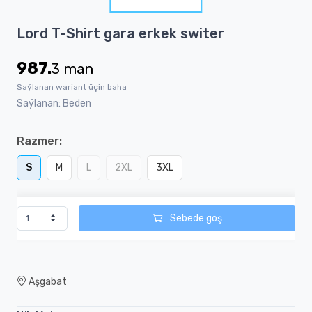
1
Item
Lord T-Shirt gara erkek switer
1
of
987.
3
man
1
Saýlanan wariant üçin baha
Saýlanan: Beden
Razmer:
S
M
L
2XL
3XL
Sebede goş
Aşgabat