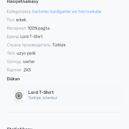
Häsiýetnamasy
Kategoriyasy
Switerler, kardiganlar we tolstowkalar
Пол:
erkek
Материал:
100% pagta
Бренд:
Lord T-Shirt
Страна производитель:
Türkiýe
Ýeňi:
uzyn ýeňli
Görnüşi:
switer
Razmer:
2XS
Dükan
Lord T-Shirt
Türkiýe, Istanbul