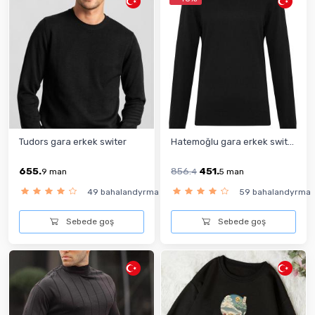
Tudors gara erkek switer
Hatemoğlu gara erkek swit...
655.
856.
451.
9
man
4
5
man
49 bahalandyrma
59 bahalandyrma
Sebede goş
Sebede goş