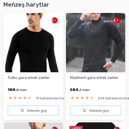
Meňzeş harytlar
Tutku gara erkek switer
Madmext gara erkek switer
188.
584.
8
man
2
man
19 bahalandyrma
204 bahalandyrm
Sebede goş
Sebede goş
-48%