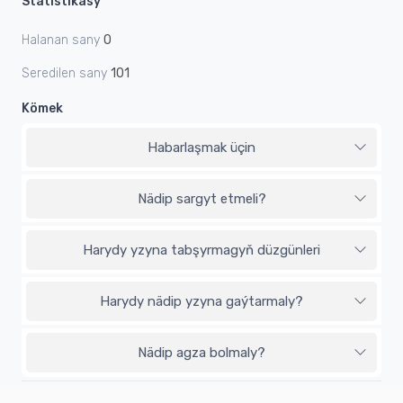
Statistikasy
Halanan sany
0
Seredilen sany
101
Kömek
Habarlaşmak üçin
Nädip sargyt etmeli?
Harydy yzyna tabşyrmagyň düzgünleri
Harydy nädip yzyna gaýtarmaly?
Nädip agza bolmaly?