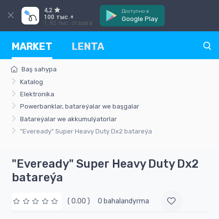
4,2
Доступно в
100 тыс.+
Google Play
1,92 тыс. отзыва
MARKET
LENTA
Baş sahypa
Katalog
Elektronika
Powerbanklar, batareýalar we başgalar
Batareýalar we akkumulýatorlar
"Eveready" Super Heavy Duty Dх2 batareýa
"Eveready" Super Heavy Duty Dх2
batareýa
( 0.00 )
0 bahalandyrma