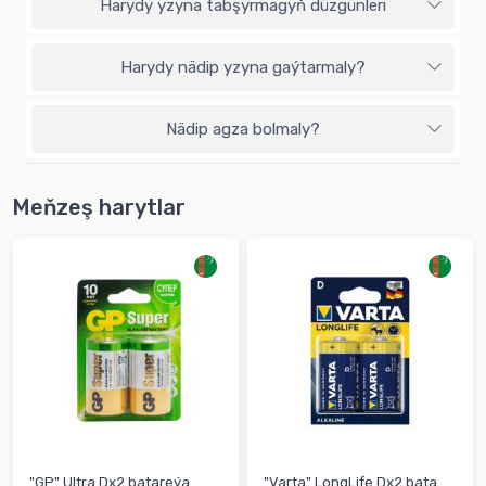
Harydy yzyna tabşyrmagyň düzgünleri
Harydy nädip yzyna gaýtarmaly?
Nädip agza bolmaly?
Meňzeş harytlar
"GP" Ultra Dх2 batareýa
"Varta" LongLife Dх2 bata...