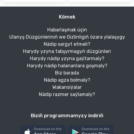
Kömek
Habarlaşmak üçin
Ulanyş Düzgünleriniň we Gizlinligiň özara ylalaşygy
Nädip sargyt etmeli?
Harydy yzyna tabşyrmagyň düzgünleri
Harydy nädip yzyna gaýtarmaly?
Harydy nädip halananlara goşmaly?
Biz barada
Nädip agza bolmaly?
Wakansiýalar
Nädip razmer saýlamaly?
Biziň programmamyzy indiriň
Download on the
Download on the