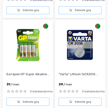
Sebede goş
Sebede goş
Батарея GP Super Alkaline...
"Varta" Lithium 1xCR2016 ...
31.
29.
7
man
7
man
0 bahalandyrma
0 bahalandyrma
Sebede goş
Sebede goş