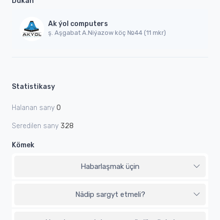
Dükan
Ak ýol computers
ş. Aşgabat A.Niýazow köç №44 (11 mkr)
Statistikasy
Halanan sany
0
Seredilen sany
328
Kömek
Habarlaşmak üçin
Nädip sargyt etmeli?