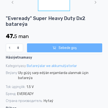
of
1
Item
"Eveready" Super Heavy Duty Dх2
1
batareýa
of
1
47.
5
man
Sebede goş
Häsiýetnamasy
Kategoriyasy
Batareýalar we akkumulýatorlar
Beýany
Uly güýç sarp edýän enjamlarda ulanmak üçin
batareýa
Tok üpjinçilik:
1.5 V
Бренд:
EVEREADY
Страна производитель:
Hytaý