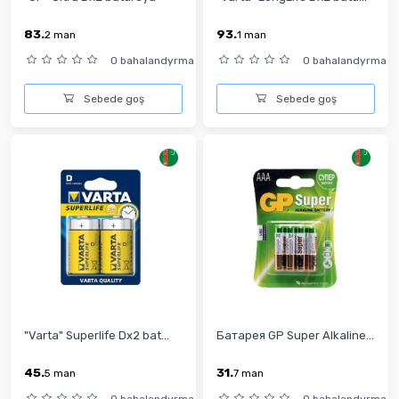
83.
93.
2
man
1
man
0 bahalandyrma
0 bahalandyrma
Sebede goş
Sebede goş
"Varta" Superlife Dх2 bat...
Батарея GP Super Alkaline...
45.
31.
5
man
7
man
0 bahalandyrma
0 bahalandyrma