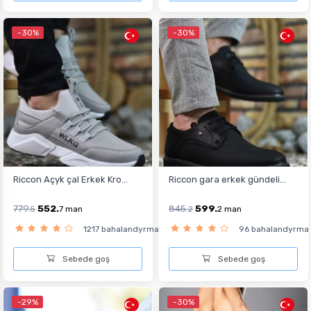
-30%
-30%
Riccon Açyk çal Erkek Kro...
Riccon gara erkek gündeli...
779.
552.
845.
599.
5
7
man
2
2
man
1217 bahalandyrma
96 bahalandyrma
Sebede goş
Sebede goş
-29%
-30%