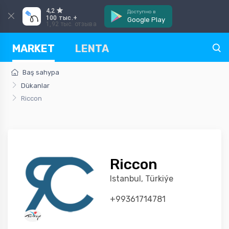
4,2
Доступно в
100 тыс.+
Google Play
1,92 тыс. отзыва
MARKET
LENTA
Baş sahypa
Dükanlar
Riccon
Riccon
Istanbul, Türkiýe
+99361714781