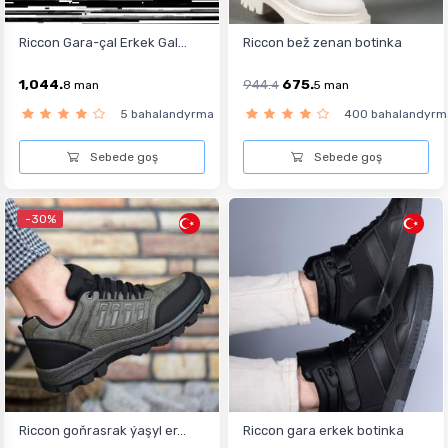
Riccon Gara-çal Erkek Gal...
Riccon bež zenan botinka
1,044.
944.
675.
8
man
4
5
man
5 bahalandyrma
400 bahalandyrm
Sebede goş
Sebede goş
-30%
Riccon goňrasrak ýaşyl er...
Riccon gara erkek botinka