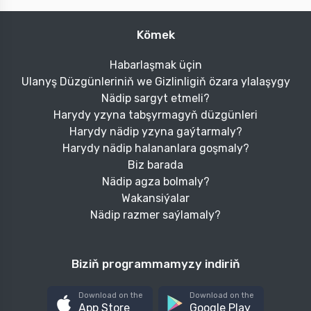
Riccon gara zenan aýakgap
Riccon bež zenan sandali
874.
618.
709.
503.
8
1
man
7
3
man
236 bahalandyrma
129 bahalandyrm
Sebede goş
Sebede goş
-29%