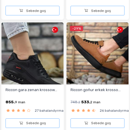
Sebede goş
Sebede goş
-29%
Riccon gara zenan krossow...
Riccon goňur erkek krosso...
855.
748.
533.
9
man
2
2
man
27 bahalandyrma
26 bahalandyrma
Sebede goş
Sebede goş