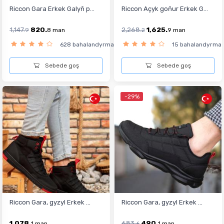
Riccon Gara Erkek Galyň p...
Riccon Açyk goňur Erkek G...
1,147.
820.
2,268.
1,625.
9
8
man
2
9
man
628 bahalandyrma
15 bahalandyrma
Sebede goş
Sebede goş
-29%
Riccon Gara, gyzyl Erkek ...
Riccon Gara, gyzyl Erkek ...
1,078.
683.
490.
1
man
6
1
man