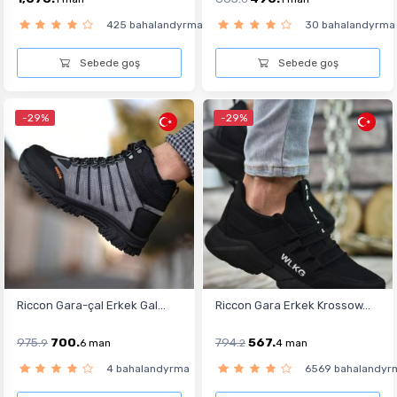
425 bahalandyrma
30 bahalandyrma
Sebede goş
Sebede goş
-29%
-29%
Riccon Gara-çal Erkek Gal...
Riccon Gara Erkek Krossow...
975.
700.
794.
567.
9
6
man
2
4
man
4 bahalandyrma
6569 bahalandyr