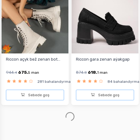
Riccon açyk bež zenan bot...
Riccon gara zenan aýakgap
944.
675.
874.
618.
4
5
man
8
1
man
281 bahalandyrma
84 bahalandyrma
Sebede goş
Sebede goş
-30%
-30%