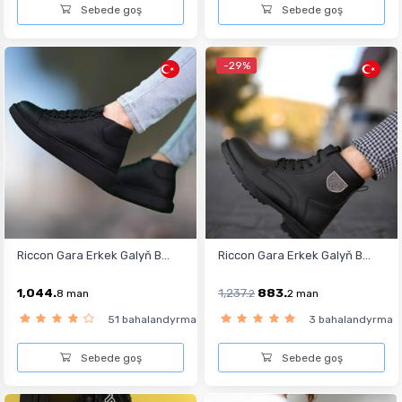
Sebede goş
Sebede goş
-29%
Riccon Gara Erkek Galyň B...
Riccon Gara Erkek Galyň B...
1,044.
1,237.
883.
8
man
2
2
man
51 bahalandyrma
3 bahalandyrma
Sebede goş
Sebede goş