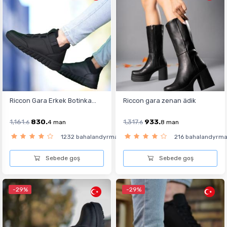
Riccon Gara Erkek Botinka...
Riccon gara zenan ädik
1,161.
830.
1,317.
933.
6
4
man
6
8
man
1232 bahalandyrma
216 bahalandyrm
Sebede goş
Sebede goş
-29%
-29%