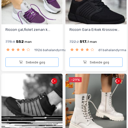
Riccon çal,fiolet zenan k...
Riccon Gara Erkek Krossow...
778.
552
722.
517.
8
man
2
1
man
1926 bahalandyrma
61 bahalandyrma
Sebede goş
Sebede goş
-29%