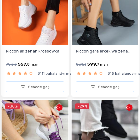
Riccon ak zenan krossowka
Riccon gara erkek we zena...
786.
557.
831.
599.
5
8
man
6
7
man
3111 bahalandyrma
315 bahalandyrm
Sebede goş
Sebede goş
-30%
-29%