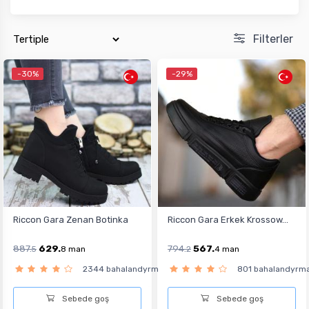
Filterler
-30%
-29%
Riccon Gara Zenan Botinka
Riccon Gara Erkek Krossow...
887.
629.
794.
567.
5
8
man
2
4
man
2344 bahalandyrma
801 bahalandyrm
Sebede goş
Sebede goş