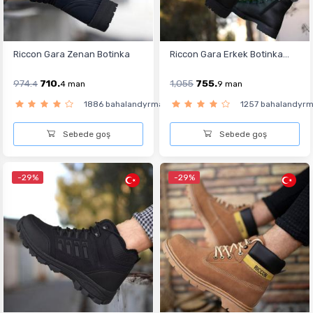
Riccon Gara Zenan Botinka
Riccon Gara Erkek Botinka...
974.
710.
1,055
755.
4
4
man
9
man
1886 bahalandyrma
1257 bahalandyr
Sebede goş
Sebede goş
-29%
-29%