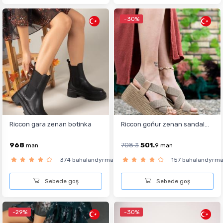
-30%
Riccon gara zenan botinka
Riccon goňur zenan sandal...
968
708.
501.
man
3
9
man
374 bahalandyrma
157 bahalandyrm
Sebede goş
Sebede goş
-29%
-30%