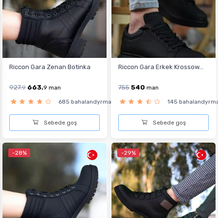
Riccon Gara Zenan Botinka
Riccon Gara Erkek Krossow...
927.
663.
755
540
9
9
man
man
685 bahalandyrma
145 bahalandyrm
Sebede goş
Sebede goş
-28%
-29%