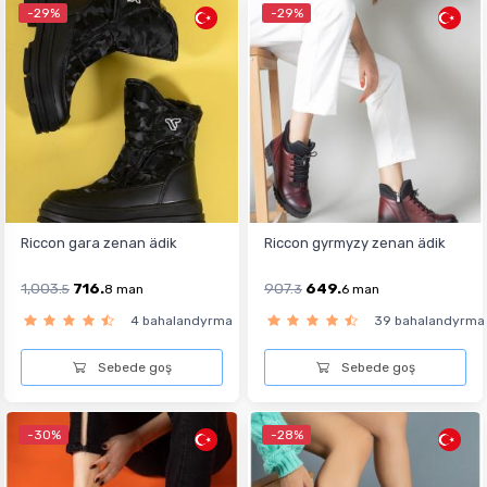
-29%
-29%
Riccon gara zenan ädik
Riccon gyrmyzy zenan ädik
1,003.
716.
907.
649.
5
8
man
3
6
man
4 bahalandyrma
39 bahalandyrma
Sebede goş
Sebede goş
-30%
-28%