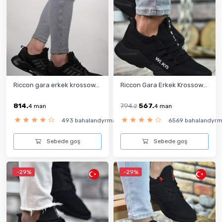
Riccon gara erkek krossow...
Riccon Gara Erkek Krossow...
814.
794.
567.
4
man
2
4
man
493 bahalandyrma
6569 bahalandyr
Sebede goş
Sebede goş
-29%
-29%