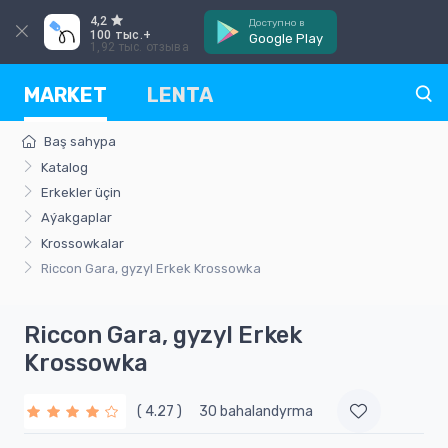
4,2
Доступно в
100 тыс.+
Google Play
1,92 тыс. отзыва
MARKET
LENTA
Baş sahypa
Katalog
Erkekler üçin
Aýakgaplar
Krossowkalar
Riccon Gara, gyzyl Erkek Krossowka
Riccon Gara, gyzyl Erkek
Krossowka
( 4.27 )
30 bahalandyrma