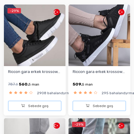
-29%
Riccon gara erkek krossow...
Riccon gara erkek krossow...
787.
560.
509.
3
5
man
5
man
2908 bahalandyrma
295 bahalandyrm
Sebede goş
Sebede goş
-29%