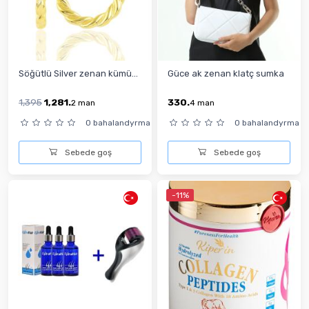
Söğütlü Silver zenan kümü...
Güce ak zenan klatç sumka
1,395
1,281.
330.
2
man
4
man
0 bahalandyrma
0 bahalandyrma
Sebede goş
Sebede goş
-11%