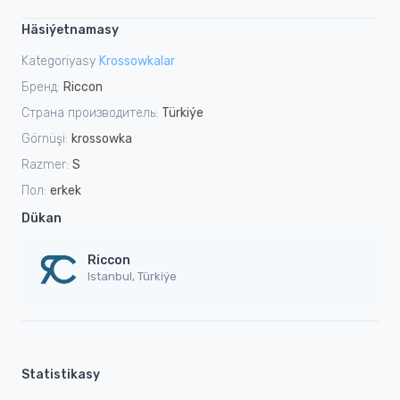
Häsiýetnamasy
Kategoriyasy
Krossowkalar
Бренд:
Riccon
Страна производитель:
Türkiýe
Görnüşi:
krossowka
Razmer:
S
Пол:
erkek
Dükan
Riccon
Istanbul, Türkiýe
Statistikasy