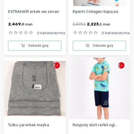
EXTRAHAİR erkek we zenan
Kiperin Collagen Kapsula
...
2,469.
2,473.
2,223.
8
man
5
5
man
0 bahalandyrma
0 bahalandyrma
Sebede goş
Sebede goş
Tutku çal erkek maýka
Rolypoly dürli reňkli ogl...