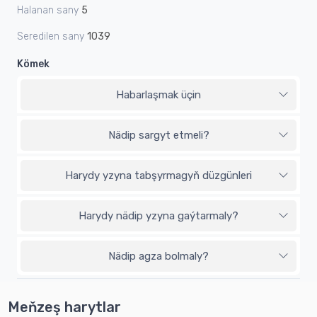
Halanan sany
5
Seredilen sany
1039
Kömek
Habarlaşmak üçin
Nädip sargyt etmeli?
Harydy yzyna tabşyrmagyň düzgünleri
Harydy nädip yzyna gaýtarmaly?
Nädip agza bolmaly?
Meňzeş harytlar