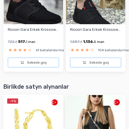
Riccon Gara Erkek Krossow...
Riccon Gara Erkek Krossow...
722.
517.
1,587.
1,136.
2
1
man
3
5
man
61 bahalandyrma
104 bahalandyrma
Sebede goş
Sebede goş
Birlikde satyn alynanlar
-9%