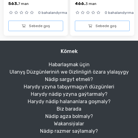
563.
466.
7
man
3
man
0 bahalandyrma
0 bahalandyrma
Sebede goş
Sebede goş
Kömek
Habarlaşmak üçin
Ulanyş Düzgünleriniň we Gizlinligiň özara ylalaşygy
Nädip sargyt etmeli?
Harydy yzyna tabşyrmagyň düzgünleri
Harydy nädip yzyna gaýtarmaly?
Harydy nädip halananlara goşmaly?
Biz barada
Nädip agza bolmaly?
Wakansiýalar
Nädip razmer saýlamaly?