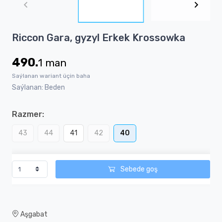
of
6
Item
Riccon Gara, gyzyl Erkek Krossowka
1
of
490.
1
man
6
Saýlanan wariant üçin baha
Saýlanan: Beden
Razmer:
43
44
41
42
40
Sebede goş
Aşgabat