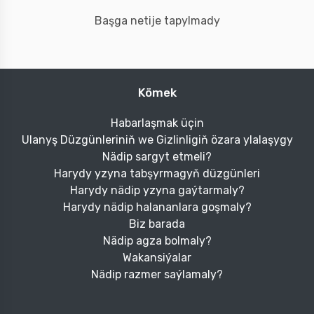
Başga netije tapylmady
Kömek
Habarlaşmak üçin
Ulanyş Düzgünleriniň we Gizlinligiň özara ylalaşygy
Nädip sargyt etmeli?
Harydy yzyna tabşyrmagyň düzgünleri
Harydy nädip yzyna gaýtarmaly?
Harydy nädip halananlara goşmaly?
Biz barada
Nädip agza bolmaly?
Wakansiýalar
Nädip razmer saýlamaly?