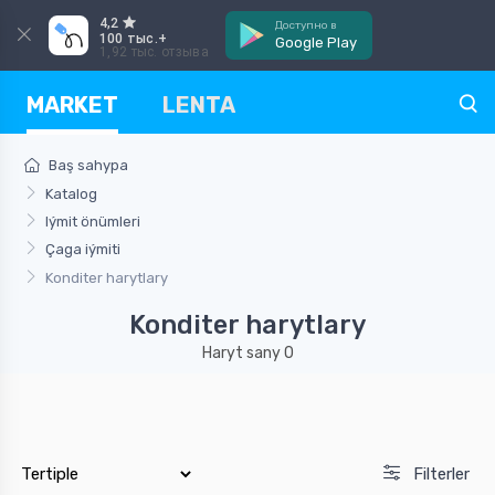
4,2
Доступно в
100 тыс.+
Google Play
1,92 тыс. отзыва
MARKET
LENTA
Baş sahypa
Katalog
Iýmit önümleri
Çaga iýmiti
Konditer harytlary
Konditer harytlary
Haryt sany 0
Filterler