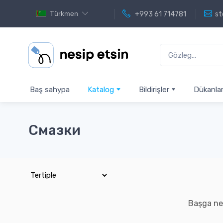
Türkmen
+993 61 714781
st
Baş sahypa
Katalog
Bildirişler
Dükanla
Смазки
Başga ne