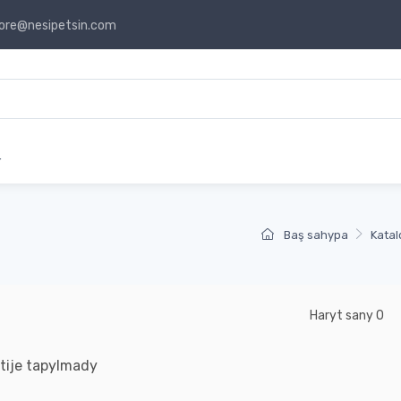
ore@nesipetsin.com
r
Baş sahypa
Katal
Haryt sany 0
tije tapylmady