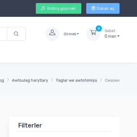
Bildiriş goşmak!
Dükan aç
0
Sebet
Girmek
0
man
og
Awtoulag harytlary
Ýaglar we awtohimiýa
Смазки
Filterler