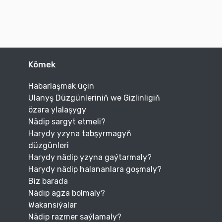
Kömek
Habarlaşmak üçin
Ulanyş Düzgünleriniň we Gizlinligiň
özara ylalaşygy
Nädip sargyt etmeli?
Harydy yzyna tabşyrmagyň
düzgünleri
Harydy nädip yzyna gaýtarmaly?
Harydy nädip halananlara goşmaly?
Biz barada
Nädip agza bolmaly?
Wakansiýalar
Nädip razmer saýlamaly?