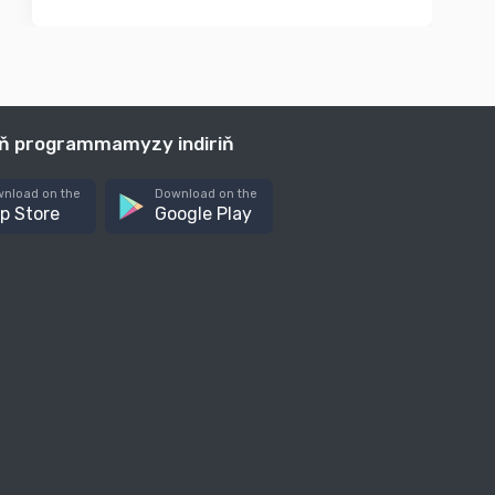
iň programmamyzy indiriň
nload on the
Download on the
p Store
Google Play