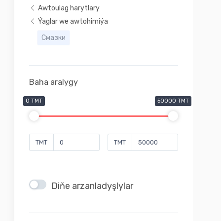
Awtoulag harytlary
Ýaglar we awtohimiýa
Смазки
Baha aralygy
0 TMT
50000 TMT
TMT
TMT
Diňe arzanladyşlylar