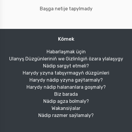
Başga netije tapylmady
Kömek
Habarlaşmak üçin
Ulanyş Düzgünleriniň we Gizlinligiň özara ylalaşygy
Nädip sargyt etmeli?
Harydy yzyna tabşyrmagyň düzgünleri
Harydy nädip yzyna gaýtarmaly?
Harydy nädip halananlara goşmaly?
Biz barada
Nädip agza bolmaly?
Wakansiýalar
Nädip razmer saýlamaly?