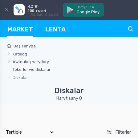
4,2
Доступно в
100 тыс.+
Google Play
1,92 тыс. отзыва
MARKET
LENTA
Baş sahypa
Katalog
Awtoulag harytlary
Tekerler we diskalar
Diskalar
Diskalar
Haryt sany 0
Filterler