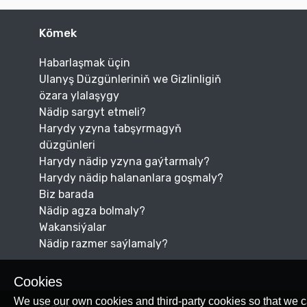
Kömek
Habarlaşmak üçin
Ulanyş Düzgünleriniň we Gizlinligiň
özara ylalaşygy
Nädip sargyt etmeli?
Harydy yzyna tabşyrmagyň
düzgünleri
Harydy nädip yzyna gaýtarmaly?
Harydy nädip halananlara goşmaly?
Biz barada
Nädip agza bolmaly?
Wakansiýalar
Nädip razmer saýlamaly?
Cookies
We use our own cookies and third-party cookies so that we c