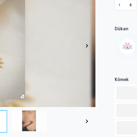
Dükan
Kömek