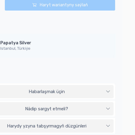
Haryt wariantyny saýlaň
Papatya Silver
Istanbul, Türkiýe
Habarlaşmak üçin
Nädip sargyt etmeli?
Harydy yzyna tabşyrmagyň düzgünleri