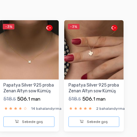
-3%
-3%
Papatya Silver 925 proba
Papatya Silver 925 proba
Zenan Altyn sow Kümüş
Zenan Altyn sow Kümüş
kolýe
gaplama kolýe
518.
506.
518.
506.
5
1
man
5
1
man
14 bahalandyrma
2 bahalandyrma
Sebede goş
Sebede goş