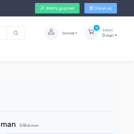
Bildiriş goşmak!
Dükan aç
0
Sebet
Girmek
0
man
man
518.
8
man