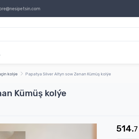
ore@nesipetsin.com
r
çin kolýe
Papatya Silver Altyn sow Zenan Kümüş kolýe
enan Kümüş kolýe
514.
7