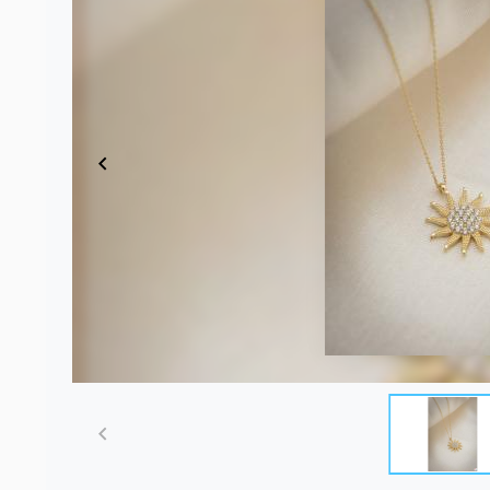
Item
1
of
2
Item