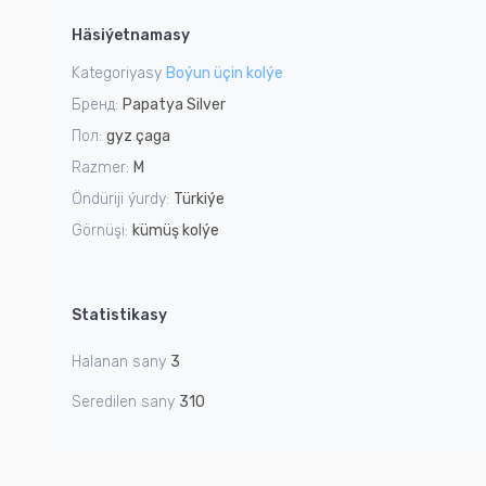
1
Häsiýetnamasy
of
2
Kategoriyasy
Boýun üçin kolýe
Бренд:
Papatya Silver
Пол:
gyz çaga
Razmer:
M
Öndüriji ýurdy:
Türkiýe
Görnüşi:
kümüş kolýe
Statistikasy
Halanan sany
3
Seredilen sany
310