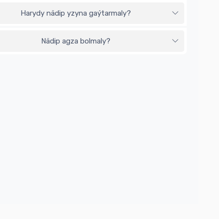
Harydy nädip yzyna gaýtarmaly?
Nädip agza bolmaly?