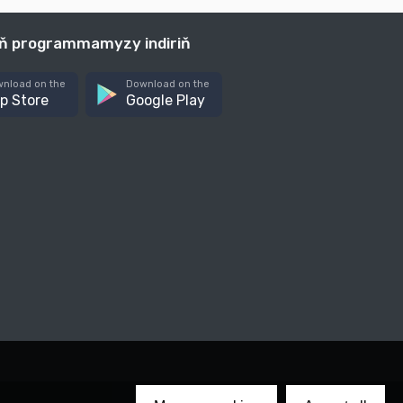
iň programmamyzy indiriň
nload on the
Download on the
p Store
Google Play