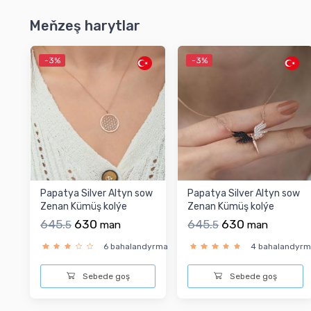
Meňzeş harytlar
-3%
-3%
Papatya Silver Altyn sow
Papatya Silver Altyn sow
Zenan Kümüş kolýe
Zenan Kümüş kolýe
645.
630
645.
630
5
man
5
man
6 bahalandyrma
4 bahalandyr
Sebede goş
Sebede goş