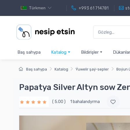
Türkmen
+993 61 714781
st
Baş sahypa
Katalog
Bildirişler
Dükanla
Baş sahypa
Katalog
Ýuwelir şaý-sepler
Boýun ü
Papatya Silver Altyn sow Z
( 5.00 )
1 bahalandyrma