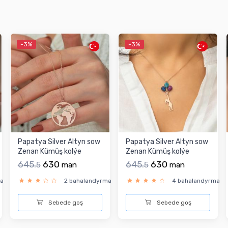
-3%
-3%
Papatya Silver Altyn sow
Papatya Silver Altyn sow
Zenan Kümüş kolýe
Zenan Kümüş kolýe
645.
630
645.
630
5
man
5
man
ma
2 bahalandyrma
4 bahalandyrma
Sebede goş
Sebede goş